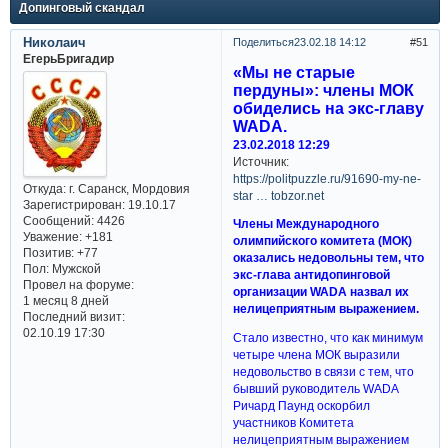
Допинговый скандал
Николаич
Поделиться
23.02.18 14:12
51
ЕгерьБригадир
«Мы не старые
пердуны»: члены МОК
обиделись на экс-главу
WADA.
23.02.2018 12:29
Источник:
https://politpuzzle.ru/91690-my-ne-
Откуда:
г. Саранск, Мордовия
star … tobzor.net
Зарегистрирован
: 19.10.17
Сообщений:
4426
Члены Международного
Уважение:
+181
олимпийского комитета (МОК)
Позитив:
+77
оказались недовольны тем, что
Пол:
Мужской
экс-глава антидопинговой
Провел на форуме:
организации WADA назвал их
1 месяц 8 дней
нелицеприятным выражением.
Последний визит:
02.10.19 17:30
Стало известно, что как минимум
четыре члена МОК выразили
недовольство в связи с тем, что
бывший руководитель WADA
Ричард Паунд оскорбил
участников Комитета
нелицеприятным выражением