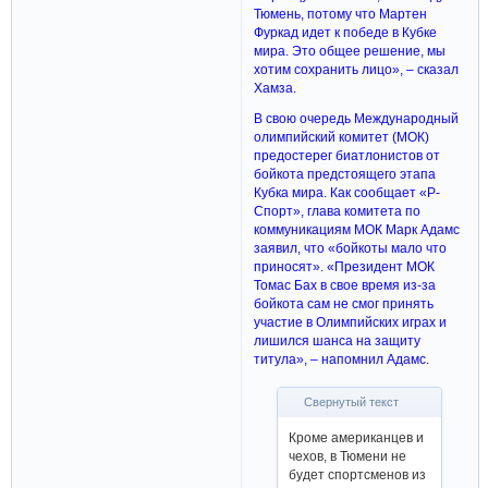
Тюмень, потому что Мартен
Фуркад идет к победе в Кубке
мира. Это общее решение, мы
хотим сохранить лицо», – сказал
Хамза.
В свою очередь Международный
олимпийский комитет (МОК)
предостерег биатлонистов от
бойкота предстоящего этапа
Кубка мира. Как сообщает «Р-
Спорт», глава комитета по
коммуникациям МОК Марк Адамс
заявил, что «бойкоты мало что
приносят». «Президент МОК
Томас Бах в свое время из-за
бойкота сам не смог принять
участие в Олимпийских играх и
лишился шанса на защиту
титула», – напомнил Адамс.
Свернутый текст
Кроме американцев и
чехов, в Тюмени не
будет спортсменов из