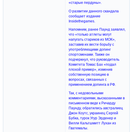
«старые пердуны».
О развитии данного скандала
сообщает издание
Insidethegames.
Напомним, ранее Паунд заявлял,
что «только атлеты могут
напугать стариков из МОК»,
заставив их вести борьбу с
употребляющими допинг
спортсменами. Также он
подчеркнул, что руководитель
Комитета Томас Бах «подал
плохой пример», изменив
собственную позицию в
вопросах, связанных с
применением допинга в РФ.
Так, с недовольными
комментариями, высказанными в
письменном виде к Ричарду
Паунду, обратились австралиец
Джон Коутс, украинец Сергей
Бубка, турок Угур Эрденер и
Вилли Кальтшмитт Лухан из
Гватемалы.