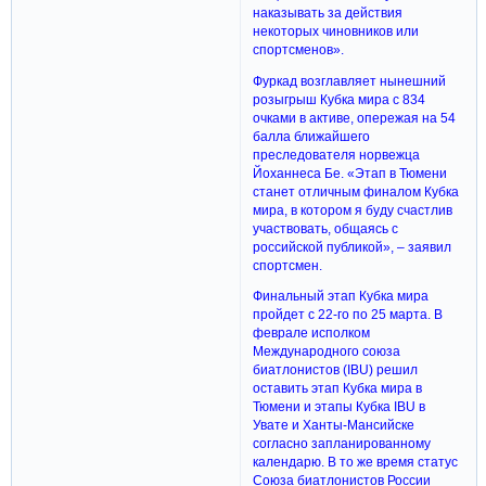
наказывать за действия
некоторых чиновников или
спортсменов».
Фуркад возглавляет нынешний
розыгрыш Кубка мира с 834
очками в активе, опережая на 54
балла ближайшего
преследователя норвежца
Йоханнеса Бе. «Этап в Тюмени
станет отличным финалом Кубка
мира, в котором я буду счастлив
участвовать, общаясь с
российской публикой», – заявил
спортсмен.
Финальный этап Кубка мира
пройдет с 22-го по 25 марта. В
феврале исполком
Международного союза
биатлонистов (IBU) решил
оставить этап Кубка мира в
Тюмени и этапы Кубка IBU в
Увате и Ханты-Мансийске
согласно запланированному
календарю. В то же время статус
Союза биатлонистов России