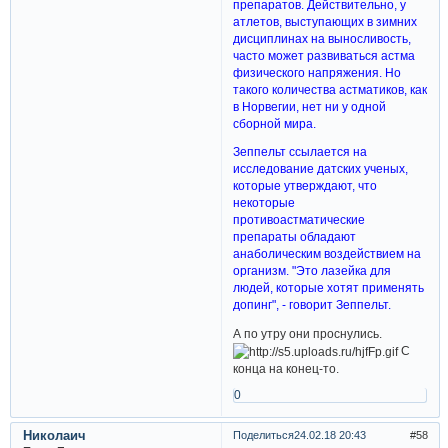
препаратов. Действительно, у
атлетов, выступающих в зимних
дисциплинах на выносливость,
часто может развиваться астма
физического напряжения. Но
такого количества астматиков, как
в Норвегии, нет ни у одной
сборной мира.
Зеппельт ссылается на
исследование датских ученых,
которые утверждают, что
некоторые
противоастматические
препараты обладают
анаболическим воздействием на
организм. "Это лазейка для
людей, которые хотят применять
допинг", - говорит Зеппельт.
А по утру они проснулись.
С
конца на конец-то.
0
Николаич
Поделиться
24.02.18 20:43
58