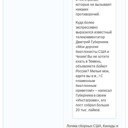
которые не вызывают
никаких
противоречий.
Куда более
экспрессивно
выразился известный
телекомментатор
Дмитрий Губерниев.
«Мои дорогие
биатлонисты США и
Чехии! Вы не хотите
ехать в Тюмень,
объявляете бойкот
России? Милые мои,
идите вы в ж...! С
пламенным
биатлонным
приветом!» – написал
Губерниев в своем
«Инстаграме», его
пост собрал больше
20 тыс. лайков.
Логика сборных США, Канады и