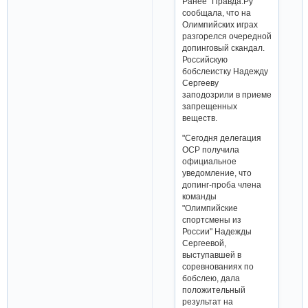
Ранее "Правда.Ру"
сообщала, что на
Олимпийских играх
разгорелся очередной
допинговый скандал.
Российскую
бобслеистку Надежду
Сергееву
заподозрили в приеме
запрещенных
веществ.
"Сегодня делегация
ОСР получила
официальное
уведомление, что
допинг-проба члена
команды
"Олимпийские
спортсмены из
России" Надежды
Сергеевой,
выступавшей в
соревнованиях по
бобслею, дала
положительный
результат на