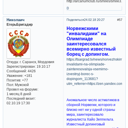
0
Николаич
Поделиться
24.02.18 20:27
57
ЕгерьБригадир
Норвежскими
"инвалидами" на
Олимпиаде
заинтересовался
всемирно известный
борец с допингом.
https://tsargrad.tv/news/norvezhskimi-
Откуда:
г. Саранск, Мордовия
invalidami-na-olimpiade-
Зарегистрирован
: 19.10.17
zainteresovalsja-vsemirno-
Сообщений:
4426
izvestnyj-borec-s-
Уважение:
+181
dopingom_113681?
Позитив:
+77
utm_referrer=https://zen.yandex.com
Пол:
Мужской
Провел на форуме:
1 месяц 8 дней
Последний визит:
Аномальное число астматиков в
02.10.19 17:30
сборной Норвегии, которого и
близко нет ни у одной страны
мира, заинтересовало
журналиста Хайо Зеппельта.
Известный допинговый