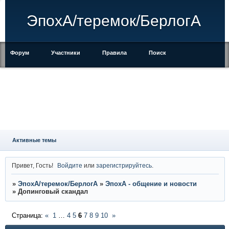
ЭпохА/теремок/БерлогА
Форум
Участники
Правила
Поиск
Регистрация
Войти
Активные темы
Привет, Гость!
Войдите
или
зарегистрируйтесь
.
»
ЭпохА/теремок/БерлогА
»
ЭпохА - общение и новости
»
Допинговый скандал
Страница:
«
1
…
4
5
6
7
8
9
10
»