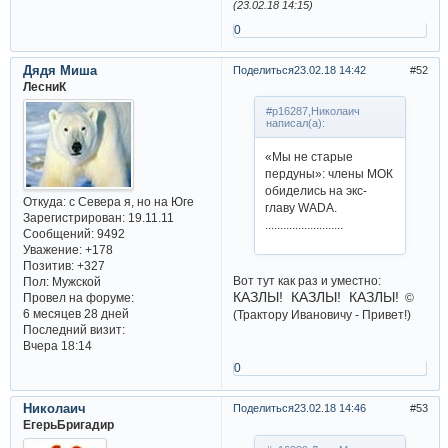
(23.02.18 14:15)
0
Дядя Миша
Поделиться
23.02.18 14:42
52
ЛесниК
#p16287,Николаич
написал(а):
«Мы не старые
пердуны»: члены МОК
обиделись на экс-
Откуда:
с Севера я, но на Юге
главу WADA.
Зарегистрирован
: 19.11.11
..........................
Сообщений:
9492
Уважение:
+178
Позитив:
+327
Вот тут как раз и уместно:
Пол:
Мужской
КАЗЛЫ! КАЗЛЫ! КАЗЛЫ!
©
Провел на форуме:
6 месяцев 28 дней
(Трактору Ивановичу - Привет!)
Последний визит:
Вчера 18:14
0
Николаич
Поделиться
23.02.18 14:46
53
ЕгерьБригадир