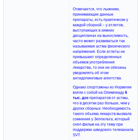
Отмечается, что лыжники,
принимающие данные
препараты, есть практически у
каждой сборной – у атлетов,
выступающих в зимних
дисциплинах на выносливость,
часто может развиваться так
называемая астма физического
напряжения. Если атлеты не
превышают определенных
объемов употребления
лекарства, то они не обязаны
уведомлять об этом
антидопинговые агентства.
Однако спортсмены из Норвегии
взяли с собой на Олимпиаду
6
тыс. доз
препаратов от астмы,
что в десятки раз больше, чем у
других сборных. Необходимость
такого объема лекарств вызвала
сомнения у Зеппельта, который
снял фильм на эту тему при
поддержке шведского телеканала
SVT.