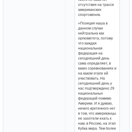
отсутствия на трассе
американских
спортсменов.
«Позиция наша в
данном случае
нейтральна как
оргкомитета, потому
что каждая
национальная
федерация на
сегодняшний день
сама определяет, в
каких соревнованиях и
на каком этапе ей
участвовать. На
сегодняшний день у
нас подтверждено 29
национальных
федераций помимо
Америки. И я думаю,
ничего критичного нет
в том, что американцы
не захотели ехать к
нам, в Россию, на этап
Кубка мира. Тем более