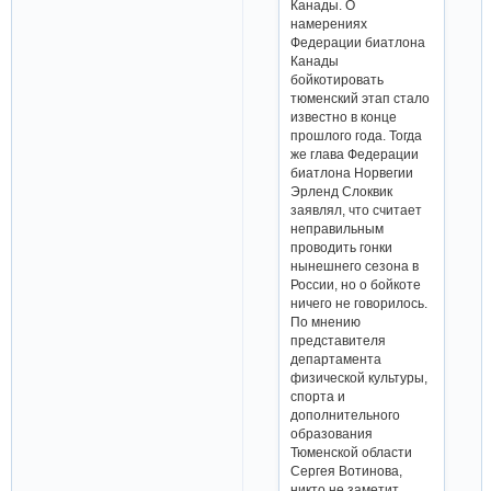
Канады. О
намерениях
Федерации биатлона
Канады
бойкотировать
тюменский этап стало
известно в конце
прошлого года. Тогда
же глава Федерации
биатлона Норвегии
Эрленд Слоквик
заявлял, что считает
неправильным
проводить гонки
нынешнего сезона в
России, но о бойкоте
ничего не говорилось.
По мнению
представителя
департамента
физической культуры,
спорта и
дополнительного
образования
Тюменской области
Сергея Вотинова,
никто не заметит