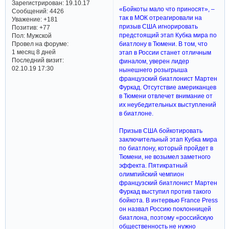
Зарегистрирован
: 19.10.17
«Бойкоты мало что приносят», –
Сообщений:
4426
так в МОК отреагировали на
Уважение:
+181
призыв США игнорировать
Позитив:
+77
предстоящий этап Кубка мира по
Пол:
Мужской
биатлону в Тюмени. В том, что
Провел на форуме:
1 месяц 8 дней
этап в России станет отличным
Последний визит:
финалом, уверен лидер
02.10.19 17:30
нынешнего розыгрыша
французский биатлонист Мартен
Фуркад. Отсутствие американцев
в Тюмени отвлечет внимание от
их неубедительных выступлений
в биатлоне.
Призыв США бойкотировать
заключительный этап Кубка мира
по биатлону, который пройдет в
Тюмени, не возымел заметного
эффекта. Пятикратный
олимпийский чемпион
французский биатлонист Мартен
Фуркад выступил против такого
бойкота. В интервью France Press
он назвал Россию поклонницей
биатлона, поэтому «российскую
общественность не нужно