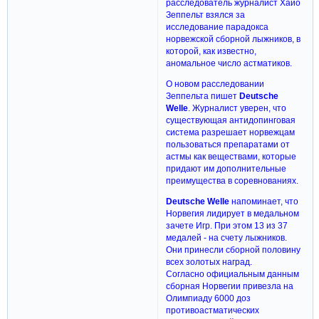
расследователь журналист Хайо
Зеппельт взялся за
исследование парадокса
норвежской сборной лыжников, в
которой, как известно,
аномальное число астматиков.
О новом расследовании
Зеппельта пишет
Deutsche
Welle
. Журналист уверен, что
существующая антидопинговая
система разрешает норвежцам
пользоваться препаратами от
астмы как веществами, которые
придают им дополнительные
преимущества в соревнованиях.
Deutsche Welle
напоминает, что
Норвегия лидирует в медальном
зачете Игр. При этом 13 из 37
медалей - на счету лыжников.
Они принесли сборной половину
всех золотых наград.
Согласно официальным данным
сборная Норвегии привезла на
Олимпиаду 6000 доз
противоастматических