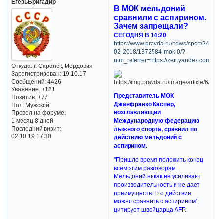
ЕгерьБригадир
В МОК мельдоний
сравнили с аспирином.
Зачем запрещали?
СЕГОДНЯ В 14:20
https://www.pravda.ru/news/sport/24-
02-2018/1372584-mok-0/?
utm_referrer=https://zen.yandex.com
Откуда:
г. Саранск, Мордовия
Зарегистрирован
: 19.10.17
Сообщений:
4426
Уважение:
+181
Представитель МОК
Позитив:
+77
Джанфранко Каспер,
Пол:
Мужской
возглавляющий
Провел на форуме:
1 месяц 8 дней
Международную федерацию
Последний визит:
лыжного спорта, сравнил по
02.10.19 17:30
действию мельдоний с
аспирином.
"Пришло время положить конец
всем этим разговорам.
Мельдоний никак не усиливает
производительность и не дает
преимуществ. Его действие
можно сравнить с аспирином",
цитирует швейцарца AFP.