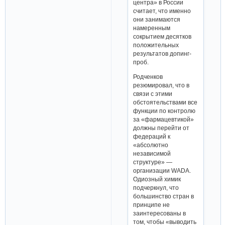
центра» в России
считает, что именно
они занимаются
намеренным
сокрытием десятков
положительных
результатов допинг-
проб.
Родченков
резюмировал, что в
связи с этими
обстоятельствами все
функции по контролю
за «фармацевтикой»
должны перейти от
федераций к
«абсолютно
независимой
структуре» —
организации WADA.
Одиозный химик
подчеркнул, что
большинство стран в
принципе не
заинтересованы в
том, чтобы «выводить