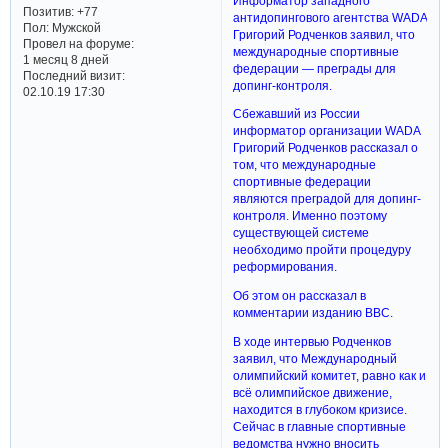
Информатор западного
Позитив:
+77
антидопингового агентства WADA
Пол:
Мужской
Григорий Родченков заявил, что
Провел на форуме:
международные спортивные
1 месяц 8 дней
федерации — преграды для
Последний визит:
допинг-контроля.
02.10.19 17:30
Сбежавший из России
информатор организации WADA
Григорий Родченков рассказал о
том, что международные
спортивные федерации
являются преградой для допинг-
контроля. Именно поэтому
существующей системе
необходимо пройти процедуру
реформирования.
Об этом он рассказал в
комментарии изданию BBC.
В ходе интервью Родченков
заявил, что Международный
олимпийский комитет, равно как и
всё олимпийское движение,
находится в глубоком кризисе.
Сейчас в главные спортивные
ведомства нужно вносить