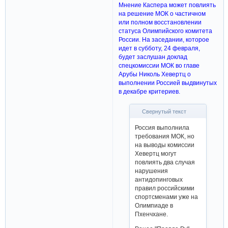
Мнение Каспера может повлиять
на решение МОК о частичном
или полном восстановлении
статуса Олимпийского комитета
России. На заседании, которое
идет в субботу, 24 февраля,
будет заслушан доклад
спецкомиссии МОК во главе
Арубы Николь Хевертц о
выполнении Россией выдвинутых
в декабре критериев.
Свернутый текст
Россия выполнила
требования МОК, но
на выводы комиссии
Хевертц могут
повлиять два случая
нарушения
антидопинговых
правил российскими
спортсменами уже на
Олимпиаде в
Пхенчхане.