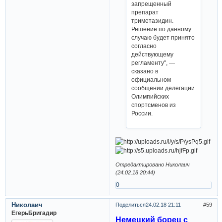
запрещенный
препарат
триметазидин.
Решение по данному
случаю будет принято
согласно
действующему
регламенту", —
сказано в
официальном
сообщении делегации
Олимпийских
спортсменов из
России.
Отредактировано Николаич
(24.02.18 20:44)
0
Николаич
Поделиться
24.02.18 21:11
59
ЕгерьБригадир
Немецкий борец с