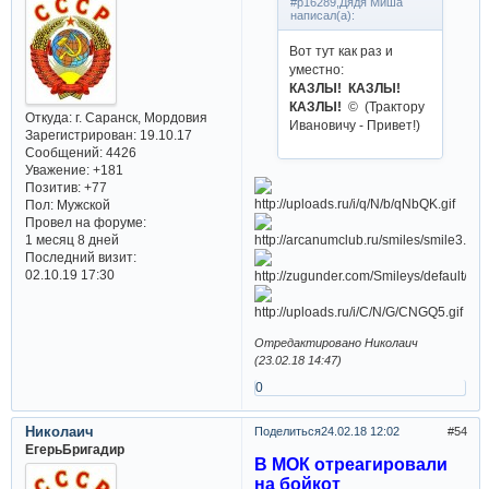
#p16289,Дядя Миша
написал(а):
Вот тут как раз и
уместно:
КАЗЛЫ! КАЗЛЫ!
КАЗЛЫ!
© (Трактору
Откуда:
г. Саранск, Мордовия
Ивановичу - Привет!)
Зарегистрирован
: 19.10.17
Сообщений:
4426
Уважение:
+181
Позитив:
+77
Пол:
Мужской
Провел на форуме:
1 месяц 8 дней
Последний визит:
02.10.19 17:30
Отредактировано Николаич
(23.02.18 14:47)
0
Николаич
Поделиться
24.02.18 12:02
54
ЕгерьБригадир
В МОК отреагировали
на бойкот