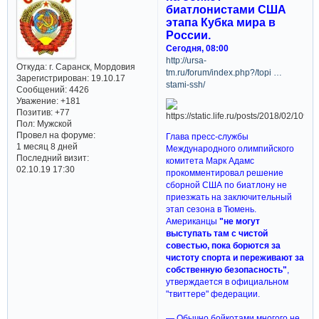
биатлонистами США
этапа Кубка мира в
России.
Сегодня, 08:00
http://ursa-
Откуда:
г. Саранск, Мордовия
tm.ru/forum/index.php?/topi …
Зарегистрирован
: 19.10.17
stami-ssh/
Сообщений:
4426
Уважение:
+181
Позитив:
+77
Пол:
Мужской
Провел на форуме:
Глава пресс-службы
1 месяц 8 дней
Международного олимпийского
Последний визит:
комитета Марк Адамс
02.10.19 17:30
прокомментировал решение
сборной США по биатлону не
приезжать на заключительный
этап сезона в Тюмень.
Американцы
"не могут
выступать там с чистой
совестью, пока борются за
чистоту спорта и переживают за
собственную безопасность"
,
утверждается в официальном
"твиттере" федерации.
— Обычно бойкотами многого не