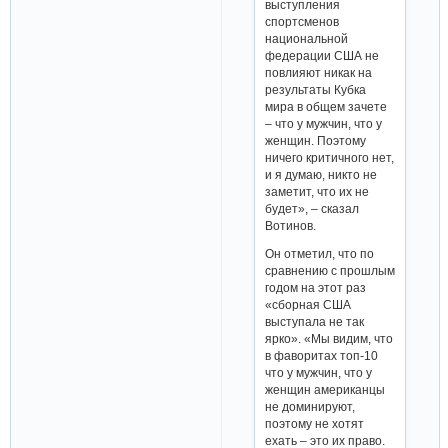
выступления
спортсменов
национальной
федерации США не
повлияют никак на
результаты Кубка
мира в общем зачете
– что у мужчин, что у
женщин. Поэтому
ничего критичного нет,
и я думаю, никто не
заметит, что их не
будет», – сказал
Вотинов.
Он отметил, что по
сравнению с прошлым
годом на этот раз
«сборная США
выступала не так
ярко». «Мы видим, что
в фаворитах топ-10
что у мужчин, что у
женщин американцы
не доминируют,
поэтому не хотят
ехать – это их право.