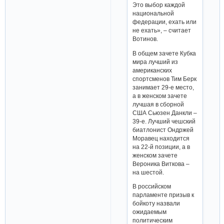
Это выбор каждой
национальной
федерации, ехать или
не ехать», – считает
Вотинов.
В общем зачете Кубка
мира лучший из
американских
спортсменов Тим Берк
занимает 29-е место,
а в женском зачете
лучшая в сборной
США Сьюзен Данкли –
39-е. Лучший чешский
биатлонист Ондржей
Моравец находится
на 22-й позиции, а в
женском зачете
Вероника Виткова –
на шестой.
В российском
парламенте призыв к
бойкоту назвали
ожидаемым
политическим