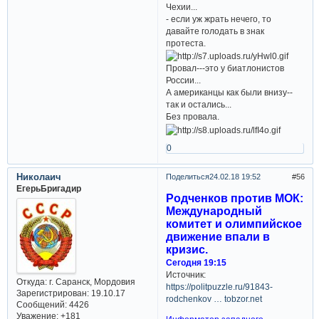
Чехии...
- если уж жрать нечего, то
давайте голодать в знак
протеста.
Провал---это у биатлонистов
России...
А американцы как были внизу--
так и остались...
Без провала.
0
Николаич
Поделиться
24.02.18 19:52
56
ЕгерьБригадир
Родченков против МОК:
Международный
комитет и олимпийское
движение впали в
кризис.
Сегодня 19:15
Источник:
Откуда:
г. Саранск, Мордовия
https://politpuzzle.ru/91843-
Зарегистрирован
: 19.10.17
rodchenkov … tobzor.net
Сообщений:
4426
Уважение:
+181