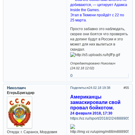
добиваются, — цитирует Адамса
Inside the Games.
Этап в Тюмени пройдёт с 22 по
25 марта.
Просто забавно это наблюдать,
скорее они боятся что проверять
на допинг будут в России и это
может для них вылиться в
скандал.
Отредактировано Николаич
(24.02.18 12:02)
0
Николаич
Поделиться
24.02.18 19:38
55
ЕгерьБригадир
Американцы
замаскировали свой
провал бойкотом.
24 февраля 2018, 17:30
https://vz.ru//sport/2018/2/24/888905.ht
Откуда:
г. Саранск, Мордовия