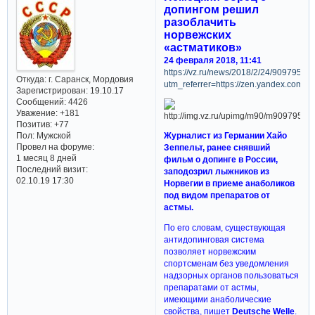
допингом решил
разоблачить
норвежских
«астматиков»
24 февраля 2018, 11:41
https://vz.ru/news/2018/2/24/909795.ht
Откуда:
г. Саранск, Мордовия
utm_referrer=https://zen.yandex.com
Зарегистрирован
: 19.10.17
Сообщений:
4426
Уважение:
+181
Позитив:
+77
Пол:
Мужской
Журналист из Германии Хайо
Провел на форуме:
Зеппельт, ранее снявший
1 месяц 8 дней
фильм о допинге в России,
Последний визит:
заподозрил лыжников из
02.10.19 17:30
Норвегии в приеме анаболиков
под видом препаратов от
астмы.
По его словам, существующая
антидопинговая система
позволяет норвежским
спортсменам без уведомления
надзорных органов пользоваться
препаратами от астмы,
имеющими анаболические
свойства, пишет
Deutsche Welle
.