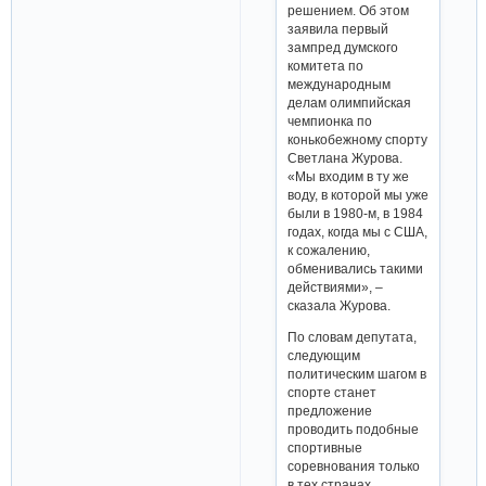
решением. Об этом
заявила первый
зампред думского
комитета по
международным
делам олимпийская
чемпионка по
конькобежному спорту
Светлана Журова.
«Мы входим в ту же
воду, в которой мы уже
были в 1980-м, в 1984
годах, когда мы с США,
к сожалению,
обменивались такими
действиями», –
сказала Журова.
По словам депутата,
следующим
политическим шагом в
спорте станет
предложение
проводить подобные
спортивные
соревнования только
в тех странах,