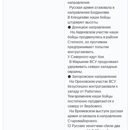
направление
Русская армия атаковала в
направлении Богдановки.
В Клещеевке наши бойцы
штурмуют высоты.
⚫️ Донецкое направление
На Авдеевском участке наши
бойцы продвинулись в районе
Степного, но противник
предпринимает попытки
контратаковать.
У Северного идут бои.
В Марьинке ВСУ продолжают
удерживать северо-западные
окраины.
⚫️ Запорожское направление
На Ореховском участке ВСУ
безуспешно контратаковали к
западу от Работино.
Тем временем наши бойцы
постепенно продвигаются к
северу от Вербового.
На Времевском выступе русская
армия атаковала в направлении
Старомайорского.
💥 Русские зенитчики сбили два