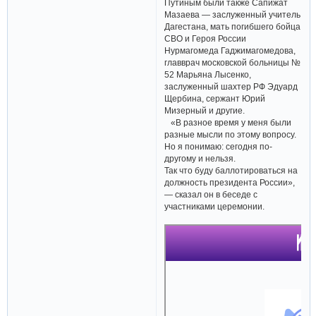
Путиным были также Сапижат
Мазаева — заслуженный учитель
Дагестана, мать погибшего бойца
СВО и Героя России
Нурмагомеда Гаджимагомедова,
главврач московской больницы №
52 Марьяна Лысенко,
заслуженный шахтер РФ Эдуард
Щербина, сержант Юрий
Мизерный и другие.
«В разное время у меня были
разные мысли по этому вопросу.
Но я понимаю: сегодня по-
другому и нельзя.
Так что буду баллотироваться на
должность президента России»,
— сказал он в беседе с
участниками церемонии.