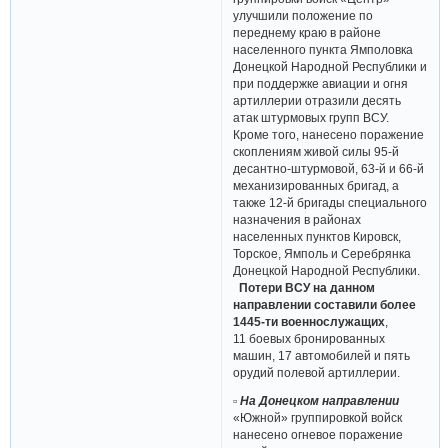
улучшили положение по
переднему краю в районе
населенного пункта Ямполовка
Донецкой Народной Республики и
при поддержке авиации и огня
артиллерии отразили десять
атак штурмовых групп ВСУ.
Кроме того, нанесено поражение
скоплениям живой силы 95-й
десантно-штурмовой, 63-й и 66-й
механизированных бригад, а
также 12-й бригады специального
назначения в районах
населенных пунктов Кировск,
Торское, Ямполь и Серебрянка
Донецкой Народной Республики.
Потери ВСУ на данном
направлении составили более
1445-ти военнослужащих
,
11 боевых бронированных
машин, 17 автомобилей и пять
орудий полевой артиллерии.
▫ На Донецком направлении
«Южной» группировкой войск
нанесено огневое поражение