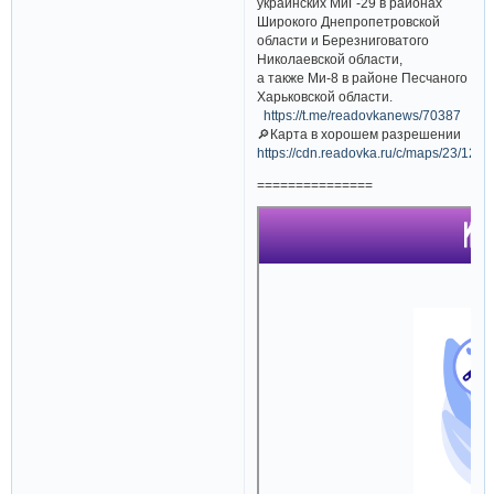
украинских МиГ-29 в районах
Широкого Днепропетровской
области и Березниговатого
Николаевской области,
а также Ми-8 в районе Песчаного
Харьковской области.
https://t.me/readovkanews/70387
🔎Карта в хорошем разрешении
https://cdn.readovka.ru/c/maps/23/12/5.
===============