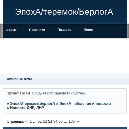
ЭпохА/теремок/БерлогА
Форум
Участники
Правила
Поиск
Регистрация
Войти
Активные темы
Привет, Гость!
Войдите
или
зарегистрируйтесь
.
»
ЭпохА/теремок/БерлогА
»
ЭпохА - общение и новости
»
Новости ДНР, ЛНР
Страница:
«
1
…
51
52
53
54
55
…
100
»