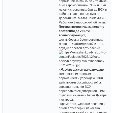
поражение живой силе и технике
46-й аэромобильной, 33-й и 65-й
механизированных бригад ВСУ в
районах населенных пунктов
Дорожнянка, Малая Токмачка и
Работино Запорожской области.
Потери противника за неделю
составили до 260-ти
военнослужащих
,
шесть боевых бронированных
машин, 15 автомобилей и пять
орудий полевой артиллерии.
▫ На Херсонском направлении
комплексным огневым
поражением и упреждающими
действиями российских войск
сорваны попытки ВСУ
переправиться диверсионными
группами на левый берег Днепра
и острова.
Кроме того, ударами авиации и
огнем артиллерии нанесено
поражение живой силе и технике