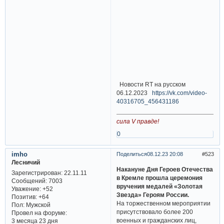
Новости RT на русском
06.12.2023
https://vk.com/video-
40316705_456431186
сила V правде!
0
imho
Поделиться
08.12.23 20:08
523
Лесничий
Накануне Дня Героев Отечества
Зарегистрирован
: 22.11.11
в Кремле прошла церемония
Сообщений:
7003
вручения медалей «Золотая
Уважение:
+52
Звезда» Героям России.
Позитив:
+64
На торжественном мероприятии
Пол:
Мужской
присутствовало более 200
Провел на форуме:
военных и гражданских лиц,
3 месяца 23 дня