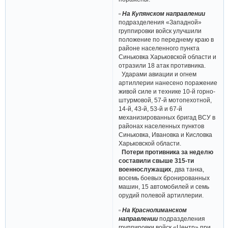
▫ На Купянском направлении
подразделения «Западной»
группировки войск улучшили
положение по переднему краю в
районе населенного пункта
Синьковка Харьковской области и
отразили 18 атак противника.
Ударами авиации и огнем
артиллерии нанесено поражение
живой силе и технике 10-й горно-
штурмовой, 57-й мотопехотной,
14-й, 43-й, 53-й и 67-й
механизированных бригад ВСУ в
районах населенных пунктов
Синьковка, Ивановка и Кисловка
Харьковской области.
Потери противника за неделю
составили свыше 315-ти
военнослужащих
, два танка,
восемь боевых бронированных
машин, 15 автомобилей и семь
орудий полевой артиллерии.
▫ На Краснолиманском
направлении
подразделения
группировки войск «Центр» при