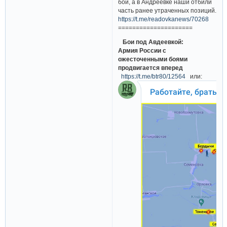
бои, а в Андреевке наши отбили
часть ранее утраченных позиций.
https://t.me/readovkanews/70268
=====================
Бои под Авдеевкой:
Армия России с
ожесточенными боями
продвигается вперед
https://t.me/btr80/12564
или: