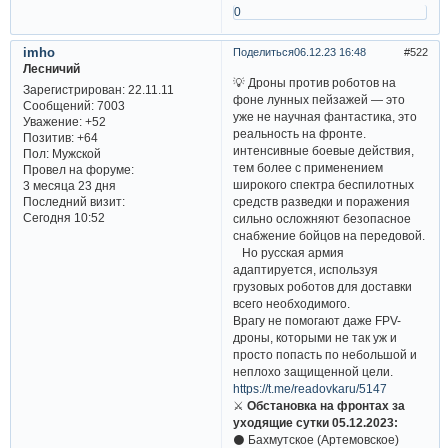
0
imho
Поделиться
06.12.23 16:48
522
Лесничий
💡 Дроны против роботов на
Зарегистрирован
: 22.11.11
фоне лунных пейзажей — это
Сообщений:
7003
уже не научная фантастика, это
Уважение:
+52
реальность на фронте.
Позитив:
+64
интенсивные боевые действия,
Пол:
Мужской
тем более с применением
Провел на форуме:
широкого спектра беспилотных
3 месяца 23 дня
Последний визит:
средств разведки и поражения
Сегодня 10:52
сильно осложняют безопасное
снабжение бойцов на передовой.
Но русская армия
адаптируется, используя
грузовых роботов для доставки
всего необходимого.
Врагу не помогают даже FPV-
дроны, которыми не так уж и
просто попасть по небольшой и
неплохо защищенной цели.
https://t.me/readovkaru/5147
⚔️
Обстановка на фронтах за
уходящие сутки 05.12.2023:
⚫️ Бахмутское (Артемовское)