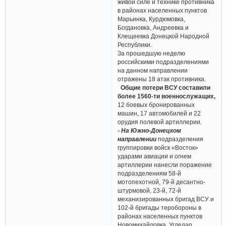
живой силе и технике противника
в районах населенных пунктов
Марьинка, Курдюмовка,
Богдановка, Андреевка и
Клещеевка Донецкой Народной
Республики.
За прошедшую неделю
российскими подразделениями
на данном направлении
отражены 18 атак противника.
Общие потери ВСУ составили
более 1560-ти военнослужащих,
12 боевых бронированных
машин, 17 автомобилей и 22
орудия полевой артиллерии.
▫ На Южно-Донецком
направлении
подразделения
группировки войск «Восток»
ударами авиации и огнем
артиллерии нанесли поражение
подразделениям 58-й
мотопехотной, 79-й десантно-
штурмовой, 23-й, 72-й
механизированных бригад ВСУ и
102-й бригады теробороны в
районах населенных пунктов
Новомихайловка, Угледар,