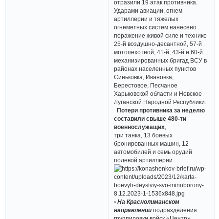
отразили 19 атак противника.
Ударами авиации, огнем
артиллерии и тяжелых
огнеметных систем нанесено
поражение живой силе и технике
25-й воздушно-десантной, 57-й
мотопехотной, 41-й, 43-й и 60-й
механизированных бригад ВСУ в
районах населенных пунктов
Синьковка, Ивановка,
Берестовое, Песчаное
Харьковской области и Невское
Луганской Народной Республики.
Потери противника за неделю
составили свыше 480-ти
военнослужащих
,
три танка, 13 боевых
бронированных машин, 12
автомобилей и семь орудий
полевой артиллерии.
▫ На Краснолиманском
направлении
подразделения
группировки войск «Центр»