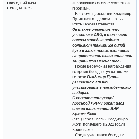
Последний визит:
«проявивших особое мужество и
Сегодня 10:52
героизм».
Во время церемонии Владимир
Путин назвал долгом знать и
чтить Героев Отечества.
Он также отметил, что
участники СВО, в том числе
совсем молодые ребята,
обладают такими же силой
духа и характером, «которые
на протяжении веков отличали
защитников Отечества».
После церемонии награждения
во время беседы с участниками
встречи
Владимир Путин
рассказал о планах
участвовать в президентских
выборах.
С соответствующей
просьбой к нему обратился
спикер парламента ДНР
Артем Жога
(отец Героя России Владимира
Жоги, погибшего в 2022 году в
Волновахе).
Среди участников беседы с