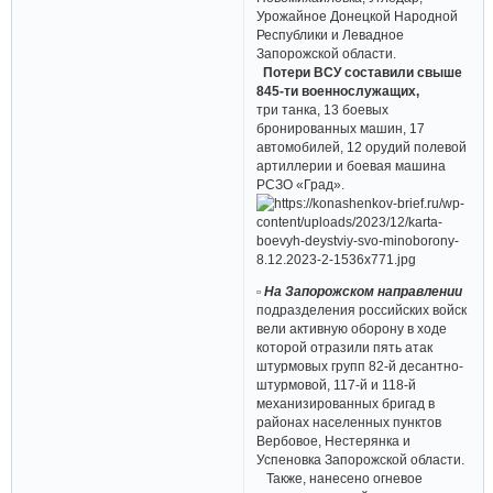
Урожайное Донецкой Народной
Республики и Левадное
Запорожской области.
Потери ВСУ составили свыше
845-ти военнослужащих,
три танка, 13 боевых
бронированных машин, 17
автомобилей, 12 орудий полевой
артиллерии и боевая машина
РСЗО «Град».
▫ На Запорожском направлении
подразделения российских войск
вели активную оборону в ходе
которой отразили пять атак
штурмовых групп 82-й десантно-
штурмовой, 117-й и 118-й
механизированных бригад в
районах населенных пунктов
Вербовое, Нестерянка и
Успеновка Запорожской области.
Также, нанесено огневое