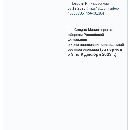
Новости RT на русском
07.12.2023
https://vk.com/video-
40316705_456431364
===============
⚡
Сводка Министерства
обороны Российской
Федерации
о ходе проведения специальной
(за период
военной операции
с 3 по 8 декабря 2023 г.)