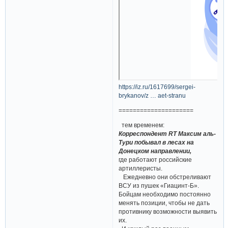
https://iz.ru/1617699/sergei-
brykanov/z … aet-stranu
=====================
тем временем:
Корреспондент RT Максим аль-
Тури побывал в лесах на
Донецком направлении,
где работают российские
артиллеристы.
Ежедневно они обстреливают
ВСУ из пушек «Гиацинт-Б».
Бойцам необходимо постоянно
менять позиции, чтобы не дать
противнику возможности выявить
их.