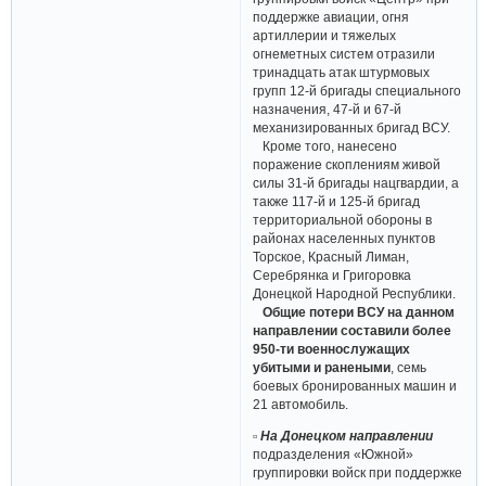
поддержке авиации, огня
артиллерии и тяжелых
огнеметных систем отразили
тринадцать атак штурмовых
групп 12-й бригады специального
назначения, 47-й и 67-й
механизированных бригад ВСУ.
Кроме того, нанесено
поражение скоплениям живой
силы 31-й бригады нацгвардии, а
также 117-й и 125-й бригад
территориальной обороны в
районах населенных пунктов
Торское, Красный Лиман,
Серебрянка и Григоровка
Донецкой Народной Республики.
Общие потери ВСУ на данном
направлении составили более
950-ти военнослужащих
убитыми и ранеными
, семь
боевых бронированных машин и
21 автомобиль.
▫ На Донецком направлении
подразделения «Южной»
группировки войск при поддержке