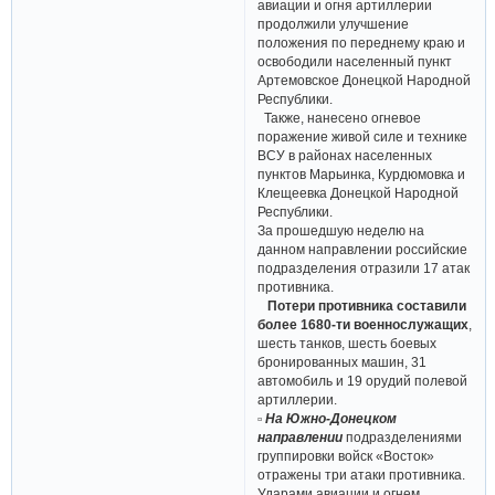
авиации и огня артиллерии
продолжили улучшение
положения по переднему краю и
освободили населенный пункт
Артемовское Донецкой Народной
Республики.
Также, нанесено огневое
поражение живой силе и технике
ВСУ в районах населенных
пунктов Марьинка, Курдюмовка и
Клещеевка Донецкой Народной
Республики.
За прошедшую неделю на
данном направлении российские
подразделения отразили 17 атак
противника.
Потери противника составили
более 1680-ти военнослужащих
,
шесть танков, шесть боевых
бронированных машин, 31
автомобиль и 19 орудий полевой
артиллерии.
▫ На Южно-Донецком
направлении
подразделениями
группировки войск «Восток»
отражены три атаки противника.
Ударами авиации и огнем