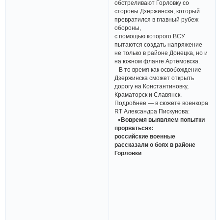
обстреливают Горловку со
стороны Дзержинска, который
превратился в главный рубеж
обороны,
с помощью которого ВСУ
пытаются создать напряжение
не только в районе Донецка, но и
на южном фланге Артёмовска.
В то время как освобождение
Дзержинска сможет открыть
дорогу на Константиновку,
Краматорск и Славянск.
Подробнее — в сюжете военкора
RT Александра Пискунова:
«Вовремя выявляем попытки
прорваться»:
российские военные
рассказали о боях в районе
Горловки