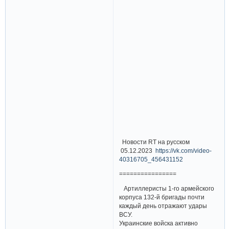
Новости RT на русском
05.12.2023
https://vk.com/video-
40316705_456431152
================
Артиллеристы 1-го армейского
корпуса 132-й бригады почти
каждый день отражают удары
ВСУ.
Украинские войска активно