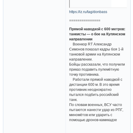
https://iz.ru/tag/donbass
===============
Прямой наводкой с 600 метров:
танкисты — о бое на Купянском
направлении
Военкор RT Александр
Симонов показал кадры боя 1-й
танковой армии на Купянском
направлении.
Бойцы рассказали, что получили
приказ подавить пулемётную
точку противника.
Работали прямой наводкой с
дистанции 600 м. В это время
противник неоднократно
пытался подбить российский
танк.
По словам военных, ВСУ часто
пытаются нанести удар из РПГ,
миномётов или ударить с
помощью дронов-камикадзе