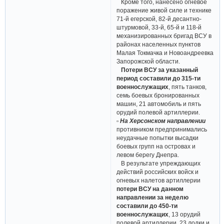
Кроме того, нанесено огневое
поражение живой силе и технике
71-й егерской, 82-й десантно-
штурмовой, 33-й, 65-й и 118-й
механизированных бригад ВСУ в
районах населенных пунктов
Малая Токмачка и Новоандреевка
Запорожской области.
Потери ВСУ за указанный
период составили до 315-ти
военнослужащих
, пять танков,
семь боевых бронированных
машин, 21 автомобиль и пять
орудий полевой артиллерии.
▫ На Херсонском направлении
противником предпринимались
неудачные попытки высадки
боевых групп на островах и
левом берегу Днепра.
В результате упреждающих
действий российских войск и
огневых налетов артиллерии
потери ВСУ на данном
направлении за неделю
составили до 450-ти
военнослужащих
, 13 орудий
полевой артиллерии, 23 лодки и