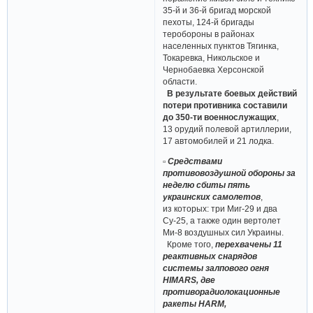
35-й и 36-й бригад морской
пехоты, 124-й бригады
теробороны в районах
населенных пунктов Тягинка,
Токаревка, Никольское и
Чернобаевка Херсонской
области.
В результате боевых действий
потери противника составили
до 350-ти военнослужащих
,
13 орудий полевой артиллерии,
17 автомобилей и 21 лодка.
▫ Средствами
противовоздушной обороны за
неделю сбиты пять
украинских самолетов
,
из которых: три Миг-29 и два
Су-25, а также один вертолет
Ми-8 воздушных сил Украины.
Кроме того,
перехвачены 11
реактивных снарядов
системы залпового огня
HIMARS, две
противорадиолокационные
ракеты HARM,