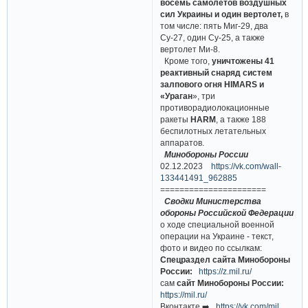
восемь самолетов воздушных
сил Украины и один вертолет,
в
том числе: пять Миг-29, два
Су-27, один Су-25, а также
вертолет Ми-8.
Кроме того,
уничтожены 41
реактивный снаряд систем
залпового огня HIMARS и
«Ураган
», три
противорадиолокационные
ракеты
HARM
, а также 188
беспилотных летательных
аппаратов.
Минобороны России
02.12.2023
https://vk.com/wall-
133441491_962885
======================
Сводки Министерства
обороны Российской Федерации
о ходе специальной военной
операции на Украине - текст,
фото и видео по ссылкам:
Спецраздел сайта Минобороны
России:
https://z.mil.ru/
сам
сайт Минобороны России:
https://mil.ru/
Вконтакте ➡️
https://vk.com/mil