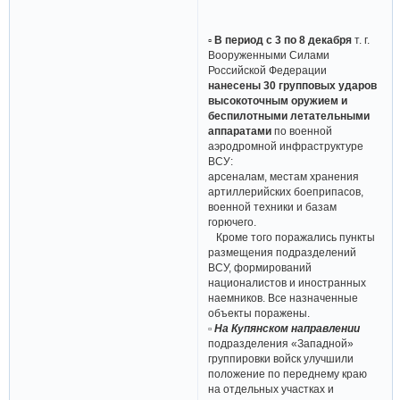
▫
В период с 3 по 8 декабря
т. г.
Вооруженными Силами
Российской Федерации
нанесены 30 групповых ударов
высокоточным оружием и
беспилотными летательными
аппаратами
по военной
аэродромной инфраструктуре
ВСУ:
арсеналам, местам хранения
артиллерийских боеприпасов,
военной техники и базам
горючего.
Кроме того поражались пункты
размещения подразделений
ВСУ, формирований
националистов и иностранных
наемников. Все назначенные
объекты поражены.
▫ На Купянском направлении
подразделения «Западной»
группировки войск улучшили
положение по переднему краю
на отдельных участках и