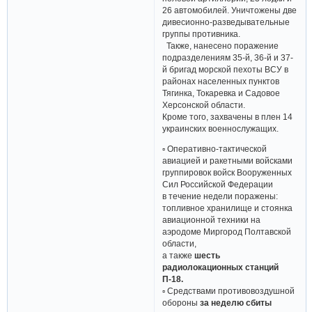
26 автомобилей. Уничтожены две
дивесионно-разведывательные
группы противника.
Также, нанесено поражение
подразделениям 35-й, 36-й и 37-
й бригад морской пехоты ВСУ в
районах населенных пунктов
Тягинка, Токаревка и Садовое
Херсонской области.
Кроме того, захвачены в плен 14
украинских военнослужащих.
▫ Оперативно-тактической
авиацией и ракетными войсками
группировок войск Вооруженных
Сил Российской Федерации
в течение недели поражены:
топливное хранилище и стоянка
авиационной техники на
аэродоме Миргород Полтавской
области,
а также
шесть
радиолокационных станций
П-18.
▫ Средствами противовоздушной
обороны
за неделю сбиты