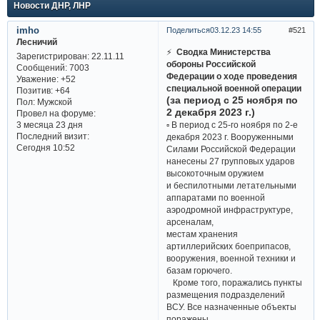
Новости ДНР, ЛНР
imho
Поделиться
03.12.23 14:55
521
Лесничий
⚡
Сводка Министерства
Зарегистрирован
: 22.11.11
обороны Российской
Сообщений:
7003
Федерации о ходе проведения
Уважение:
+52
специальной военной операции
Позитив:
+64
(за период с 25 ноября по
Пол:
Мужской
2 декабря 2023 г.)
Провел на форуме:
▫ В период с 25-го ноября по 2-е
3 месяца 23 дня
Последний визит:
декабря 2023 г. Вооруженными
Сегодня 10:52
Силами Российской Федерации
нанесены 27 групповых ударов
высокоточным оружием
и беспилотными летательными
аппаратами по военной
аэродромной инфраструктуре,
арсеналам,
местам хранения
артиллерийских боеприпасов,
вооружения, военной техники и
базам горючего.
Кроме того, поражались пункты
размещения подразделений
ВСУ. Все назначенные объекты
поражены.