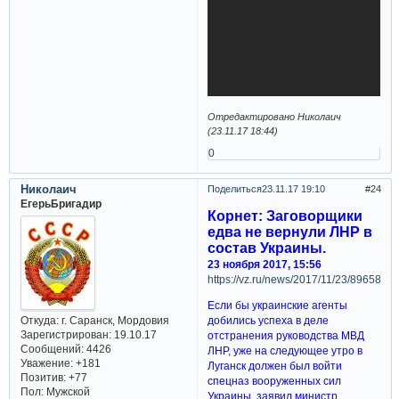
Отредактировано Николаич
(23.11.17 18:44)
0
Николаич
Поделиться
23.11.17 19:10
24
ЕгерьБригадир
Корнет: Заговорщики
едва не вернули ЛНР в
состав Украины.
23 ноября 2017, 15:56
https://vz.ru/news/2017/11/23/896581.h
Если бы украинские агенты
Откуда:
г. Саранск, Мордовия
добились успеха в деле
Зарегистрирован
: 19.10.17
отстранения руководства МВД
Сообщений:
4426
ЛНР, уже на следующее утро в
Уважение:
+181
Луганск должен был войти
Позитив:
+77
спецназ вооруженных сил
Пол:
Мужской
Украины, заявил министр