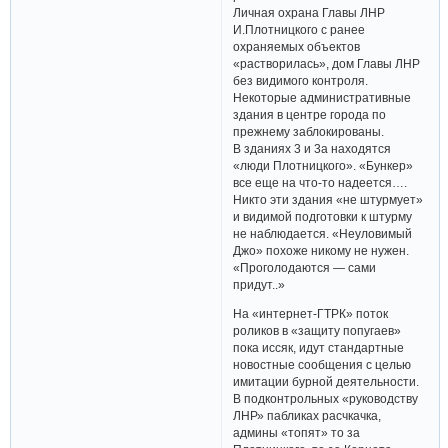
Личная охрана Главы ЛНР
И.Плотницкого с ранее
охраняемых объектов
«растворилась», дом Главы ЛНР
без видимого контроля.
Некоторые административные
здания в центре города по
прежнему заблокированы.
В зданиях 3 и 3а находятся
«люди Плотницкого». «Бункер»
все еще на что-то надеется….
Никто эти здания «не штурмует»
и видимой подготовки к штурму
не наблюдается. «Неуловимый
Джо» похоже никому не нужен.
«Проголодаются — сами
придут..»
На «интернет-ГТРК» поток
роликов в «защиту попугаев»
пока иссяк, идут стандартные
новостные сообщения с целью
имитации бурной деятельности.
В подконтрольных «руководству
ЛНР» пабликах расчкачка,
админы «топят» то за