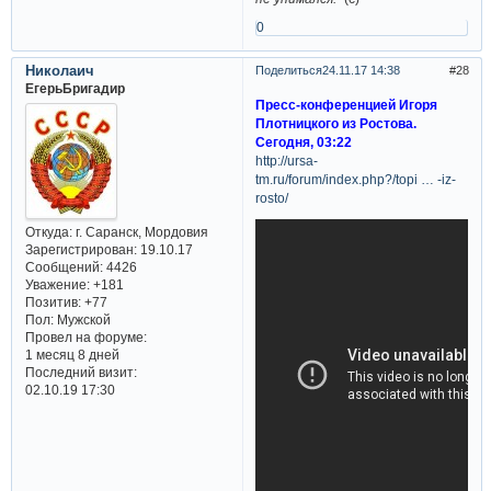
0
Николаич
Поделиться
24.11.17 14:38
28
ЕгерьБригадир
Пресс-конференцией Игоря
Плотницкого из Ростова.
Сегодня, 03:22
http://ursa-
tm.ru/forum/index.php?/topi … -iz-
rosto/
Откуда:
г. Саранск, Мордовия
Зарегистрирован
: 19.10.17
Сообщений:
4426
Уважение:
+181
Позитив:
+77
Пол:
Мужской
Провел на форуме:
1 месяц 8 дней
Последний визит:
02.10.19 17:30