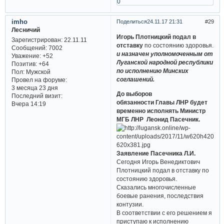
0
imho
Поделиться
24.11.17 21:31
29
Лесничий
Игорь Плотницкий подал в
Зарегистрирован
: 22.11.11
отставку
по состоянию здоровья.
Сообщений:
7002
и назначен уполномоченным от
Уважение:
+52
Луганской народной республики
Позитив:
+64
по исполнению Минских
Пол:
Мужской
соглашений.
Провел на форуме:
3 месяца 23 дня
До выборов
Последний визит:
обязанности Главы ЛНР будет
Вчера 14:19
временно исполнять Министр
МГБ ЛНР Леонид Пасечник.
Заявление Пасечника Л.И.
Сегодня Игорь Венедиктович
Плотницкий подал в отставку по
состоянию здоровья.
Сказались многочисленные
боевые ранения, последствия
контузии.­
В соответствии с его решением я
приступаю к исполнению