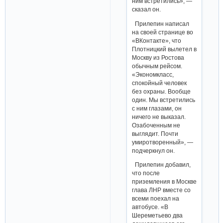
ним встретились», —
сказал он.
Прилепин написал
на своей странице во
«ВКонтакте», что
Плотницкий вылетел в
Москву из Ростова
обычным рейсом.
«Экономкласс,
спокойный человек
без охраны. Вообще
один. Мы встретились
с ним глазами, он
ничего не выказал.
Озабоченным не
выглядит. Почти
умиротворенный», —
подчеркнул он.
Прилепин добавил,
что после
приземления в Москве
глава ЛНР вместе со
всеми поехал на
автобусе. ​«В
Шереметьево два