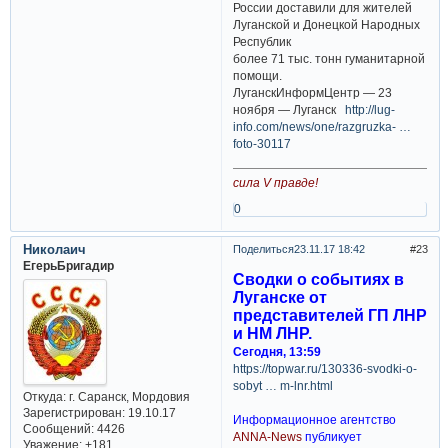
России доставили для жителей
Луганской и Донецкой Народных
Республик
более 71 тыс. тонн гуманитарной
помощи.
ЛуганскИнформЦентр — 23
ноября — Луганск
http://lug-
info.com/news/one/razgruzka- …
foto-30117
сила V правде!
0
Николаич
Поделиться
23.11.17 18:42
23
ЕгерьБригадир
Сводки о событиях в
Луганске от
представителей ГП ЛНР
и НМ ЛНР.
Сегодня, 13:59
https://topwar.ru/130336-svodki-o-
sobyt … m-lnr.html
Откуда:
г. Саранск, Мордовия
Зарегистрирован
: 19.10.17
Информационное агентство
Сообщений:
4426
ANNA-News
публикует
Уважение:
+181