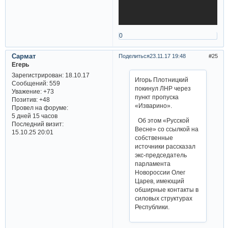
0
Сармат
Поделиться
23.11.17 19:48
25
Егерь
Зарегистрирован
: 18.10.17
Игорь Плотницкий
Сообщений:
559
покинул ЛНР через
Уважение:
+73
пункт пропуска
Позитив:
+48
«Изварино».
Провел на форуме:
5 дней 15 часов
Об этом «Русской
Последний визит:
Весне» со ссылкой на
15.10.25 20:01
собственные
источники рассказал
экс-председатель
парламента
Новороссии Олег
Царев, имеющий
обширные контакты в
силовых структурах
Республики.