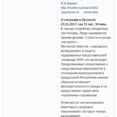
И.А.Корнет
http://mvdlnr.ru/news/4360-
zajavlenie-m … ornet.html
О ситуации в Луганске
23.11.2017 г.на 11 час. 30 мин..
В городе спокойная обыденная
обстановка. Люди занимаются
своими делами. Страсти в городе
«не кипят».
Митингов, пикетов, «народного
возмущения» в защиту
задержанных представителей
«бомонда ЛНР» не происходит.
Продолжаемые оперативные и
следственные мероприятия в
отношении корупционеров и
предателей Республики никоим
образом не мешает
жизнедетельности города и не
представляет какой-либо
«проблемы» горожанам.
Отмечается «исчезновение»
некоторых «знаковых
персонажей», которых теперь
разыскивают.