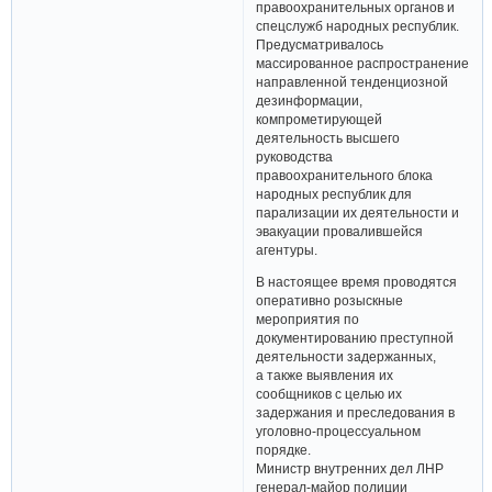
правоохранительных органов и
спецслужб народных республик.
Предусматривалось
массированное распространение
направленной тенденциозной
дезинформации,
компрометирующей
деятельность высшего
руководства
правоохранительного блока
народных республик для
парализации их деятельности и
эвакуации провалившейся
агентуры.
В настоящее время проводятся
оперативно розыскные
мероприятия по
документированию преступной
деятельности задержанных,
а также выявления их
сообщников с целью их
задержания и преследования в
уголовно-процессуальном
порядке.
Министр внутренних дел ЛНР
генерал-майор полиции