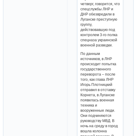
четверг, говорится, что
спецслужбы ЛНР и
ДНР обезвредили в
Луганске преступную
группу,
действовавшую под
контролем 3-го полка
спецназа украинской
военной разведки.
По данным
источников, в ЛНР
происходит попытка
государственного
переворота – после
того, как глава ЛНР
Игорь Плотницкий
отправил в отставку
Корнета, в Луганске
появилась военная
техника и
вооруженные люди.
Они подчиняются
руководству МВД. В
ночь на среду в город
вошла колонна