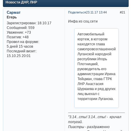
Новости ДНР, ЛНР
Сармат
Поделиться
23.11.17 13:44
21
Егерь
Инфа из соц.сети
Зарегистрирован
: 18.10.17
Сообщений:
559
Уважение:
+73
Автомобильный
Позитив:
+48
кортеж, в котором
Провел на форуме:
находятся глава
5 дней 15 часов
самопровозглашенной
Последний визит:
Луганской народной
15.10.25 20:01
республики Игорь
Плотницкий,
руководитель его
администрации Ирина
Тейцман, глава ГТРК
ЛНР Анастасия
Шуркаева и ряд других
лиц выехал с
территории Луганска.
"3.14...сты! 3.14...сты! - кричал
попугай.
Пиастры - раздраженно