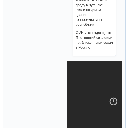
военной техники. В
среду в Луганске
взяли штурмом
здание
генпрокуратуры
республики.
СМИ утверждают, что
Плотницкий со своими
приближенными уехал
в Россию.