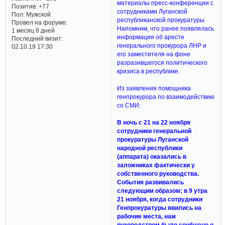
материалы пресс-конференции с
Позитив:
+77
сотрудниками Луганской
Пол:
Мужской
республиканской прокуратуры.
Провел на форуме:
Напомним, что ранее появлялась
1 месяц 8 дней
информация об аресте
Последний визит:
генерального прокурора ЛНР и
02.10.19 17:30
его заместителя на фоне
разразившегося политического
кризиса в республике.
Из заявления помощника
генпрокурора по взаимодействию
со СМИ:
В ночь с 21 на 22 ноября
сотрудники генеральной
прокуратуры Луганской
народной республики
(аппарата) оказались в
заложниках фактически у
собственного руководства.
События развивались
следующим образом: в 9 утра
21 ноября, когда сотрудники
Генпрокуратуры явились на
рабочие места, нам
руководством было сообщено о