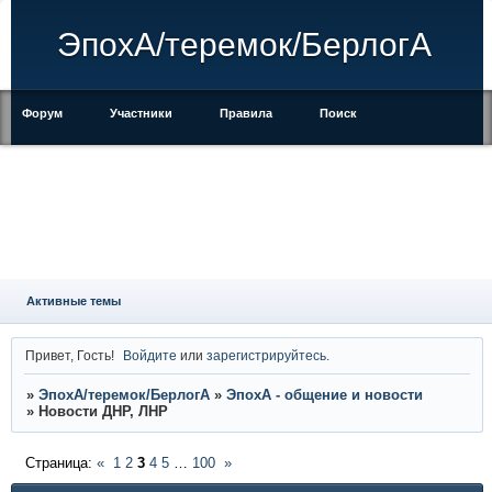
ЭпохА/теремок/БерлогА
Форум
Участники
Правила
Поиск
Регистрация
Войти
Активные темы
Привет, Гость!
Войдите
или
зарегистрируйтесь
.
»
ЭпохА/теремок/БерлогА
»
ЭпохА - общение и новости
»
Новости ДНР, ЛНР
Страница:
«
1
2
3
4
5
…
100
»