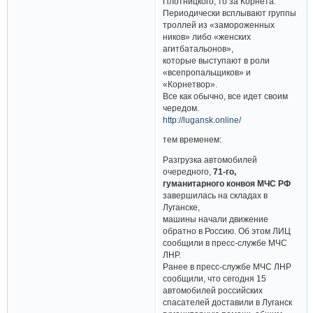
Плотницкого, то за Корнета.
Периодически всплывают группы
троллей из «замороженных
ников» либо «женских
агитбатальонов»,
которые выступают в роли
«всепропальщиков» и
«Корнетвор».
Все как обычно, все идет своим
чередом.
http://lugansk.online/
тем временем:
Разгрузка автомобилей
очередного,
71-го,
гуманитарного конвоя МЧС РФ
завершилась на складах в
Луганске,
машины начали движение
обратно в Россию. Об этом ЛИЦ
сообщили в пресс-службе МЧС
ЛНР.
Ранее в пресс-службе МЧС ЛНР
сообщили, что сегодня 15
автомобилей российских
спасателей доставили в Луганск