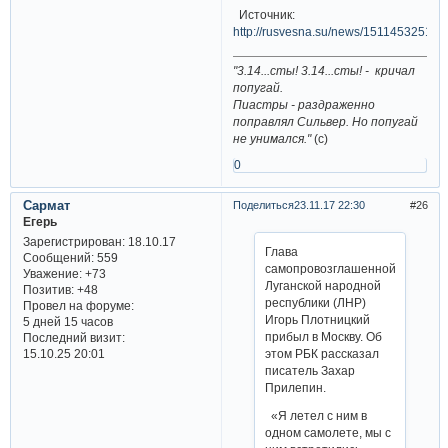
Источник:
http://rusvesna.su/news/1511453251
"3.14...сты! 3.14...сты! - кричал
попугай.
Пиастры - раздраженно
поправлял Сильвер. Но попугай
не унимался."
(с)
0
Сармат
Поделиться
23.11.17 22:30
26
Егерь
Зарегистрирован
: 18.10.17
Глава
Сообщений:
559
самопровозглашенной
Уважение:
+73
Луганской народной
Позитив:
+48
республики (ЛНР)
Провел на форуме:
Игорь Плотницкий
5 дней 15 часов
прибыл в Москву. Об
Последний визит:
этом РБК рассказал
15.10.25 20:01
писатель Захар
Прилепин.
«Я летел с ним в
одном самолете, мы с