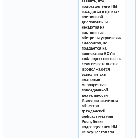
заявить, что
подразделения НМ
находятся в пунктах
постоянной
дислокации, и,
несмотря на
постоянные
обстрелы украинских
силовиков, не
поддаётся на
провокации ВСУ и
соблюдает взятые на
себя обязательства.
Продолжаются
выполняться
плановые
мероприятия
повседневной
деятельности.
Усиление значимых
объектов
гражданской
инфраструктуры
Республики
подразделения НМ
не осуществляли.