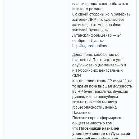
власти продолжают работать в
штатном режиме.
Со своей стороны хочу заверить
жителей ЛНР, что сделаю все
зависящее от меня на благо
жителей Луганщины.
ЛуганскИнформЦентр — 24
ноября — Луганск
http://lugansk.online/
Дополнено: сообщение об
отставке И.Плотницкого уже
опубликовано (моментально !)
и в Российских центральных
СМИ.
Как передает канал "Россия 1", на
то время пока высшая должность
в ЛНР будет вакантна, функции
руководителя республики
возьмет на себя министр
госбезопасности Леонид
Пасечник.
Пасечник проинформировал
общественность о том,
что
Плотницкий назначен
уполномоченным от Луганской
народной республики по