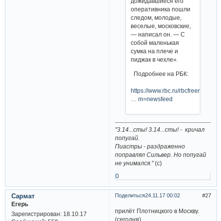
дожидавшиеся его
оперативника пошли
следом, молодые,
веселые, московские,
— написал он. — С
собой маленькая
сумка на плече и
пиджак в чехле».
Подробнее на РБК:
https://www.rbc.ru/rbcfreenews/
… m=newsfeed
"3.14...сты! 3.14...сты! - кричал
попугай.
Пиастры - раздраженно
поправлял Сильвер. Но попугай
не унимался."
(с)
0
Сармат
Поделиться
24.11.17 00:02
27
Егерь
прилёт Плотницкого в Москву.
Зарегистрирован
: 18.10.17
(сегодня)