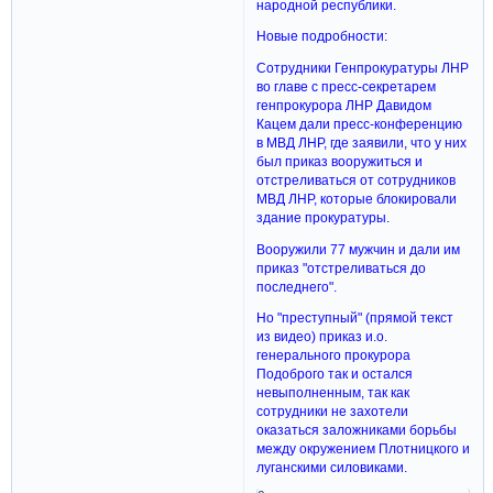
народной республики.
Новые подробности:
Сотрудники Генпрокуратуры ЛНР
во главе с пресс-секретарем
генпрокурора ЛНР Давидом
Кацем дали пресс-конференцию
в МВД ЛНР, где заявили, что у них
был приказ вооружиться и
отстреливаться от сотрудников
МВД ЛНР, которые блокировали
здание прокуратуры.
Вооружили 77 мужчин и дали им
приказ "отстреливаться до
последнего".
Но "преступный" (прямой текст
из видео) приказ и.о.
генерального прокурора
Подоброго так и остался
невыполненным, так как
сотрудники не захотели
оказаться заложниками борьбы
между окружением Плотницкого и
луганскими силовиками.