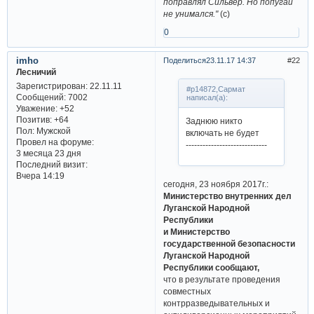
поправлял Сильвер. Но попугай
не унимался."
(с)
0
imho
Поделиться
23.11.17 14:37
22
Лесничий
Зарегистрирован
: 22.11.11
#p14872,Сармат
Сообщений:
7002
написал(а):
Уважение:
+52
Позитив:
+64
Заднюю никто
Пол:
Мужской
включать не будет
Провел на форуме:
-----------------------------
3 месяца 23 дня
Последний визит:
Вчера 14:19
сегодня, 23 ноября 2017г.:
Министерство внутренних дел
Луганской Народной
Республики
и Министерство
государственной безопасности
Луганской Народной
Республики сообщают,
что в результате проведения
совместных
контрразведывательных и