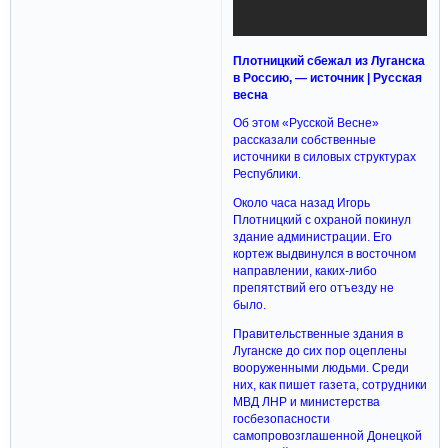
Плотницкий сбежал из Луганска
в Россию, — источник | Русская
весна
Об этом «Русской Весне»
рассказали собственные
источники в силовых структурах
Республики.
Около часа назад Игорь
Плотницкий с охраной покинул
здание администрации. Его
кортеж выдвинулся в восточном
направлении, каких-либо
препятствий его отъезду не
было.
Правительственные здания в
Луганске до сих пор оцеплены
вооруженными людьми. Среди
них, как пишет газета, сотрудники
МВД ЛНР и министерства
госбезопасности
самопровозглашенной Донецкой