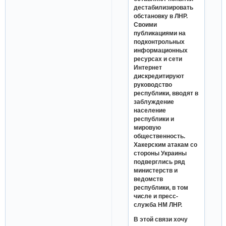
дестабилизировать
обстановку в ЛНР.
Своими
публикациями на
подконтрольных
информационных
ресурсах и сети
Интернет
дискредитируют
руководство
республики, вводят в
заблуждение
население
республики и
мировую
общественность.
Хакерским атакам со
стороны Украины
подверглись ряд
министерств и
ведомств
республики, в том
числе и пресс-
служба НМ ЛНР.
В этой связи хочу