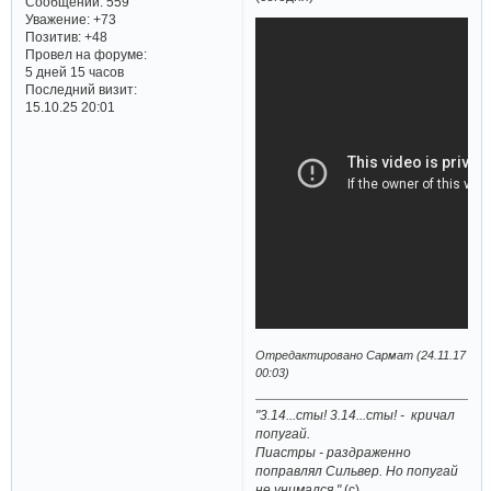
Сообщений:
559
Уважение:
+73
Позитив:
+48
Провел на форуме:
5 дней 15 часов
Последний визит:
15.10.25 20:01
Отредактировано Сармат (24.11.17
00:03)
"3.14...сты! 3.14...сты! - кричал
попугай.
Пиастры - раздраженно
поправлял Сильвер. Но попугай
не унимался."
(с)