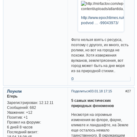
http://www.epochtimes.ru/drevnie
podvod … -99043973/
Фото нельзя взять с ресурса,
поэтому с другого, их много, есть
ролики, но вот на города не
похожи. Хотя извержения
вулканов, землетрясения, вот
город может быть на дне моря
из-за природной стихии..
0
Лоунли
Поделиться
03.01.18 17:15
27
Егерь
5 самых мистических
Зарегистрирован
: 12.12.11
природных феноменов
Сообщений:
682
Уважение:
+12
Несмотря на огромные
Позитив:
+1
изменения во флоре, фауне,
Провел на форуме:
климате и ландшафте, на Земле
6 дней 8 часов
еще осталось немало
Последний визит:
таинственного. В окружающем
18.04.18 08:45