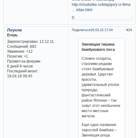
http://chudolike.ru/kitaj/gory-iz-filma
… kitae.html
0
Лоунли
Поделиться
26.03.15 17:04
24
Егерь
Зарегистрирован
: 12.12.11
Звенящая тишина
Сообщений:
682
бамбукового леса
Уважение:
+12
Позитив:
+1
Словно солдаты,
Провел на форуме:
строгими рядами
6 дней 8 часов
стоят бамбуковые
Последний визит:
деревья. Царство
18.04.18 08:45
красоты,
удивительный уголок
природы,
фантастический
район Японии – так
зовут этот необычное
место местные
жители.
Еще одно название
зарослей бамбука –
Звенящая роща.