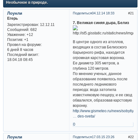
Необычное в природе.
Лоунли
Поделиться
04.12.14 18:33
21
Егерь
7. Великая синяя дыра, Белиз
Зарегистрирован
: 12.12.11
Сообщений:
682
Уважение:
+12
Позитив:
+1
В центре одного из атоллов,
Провел на форуме:
входящих в состав Белизского
6 дней 8 часов
барьерного рифа, находится
Последний визит:
огромная карстовая воронка.
18.04.18 08:45
Ее диаметр 305 метров, а
глубина 120 метров.
По мнению ученых, данное
образование появилось после
последнего ледникового
периода: вода затопила
известняковую пещеру, и ее свод
обвалился, образовав карстовую
воронку.
http://www.gismeteo.ru/news/sobytiya/1
… des-sveta/
0
Лоунли
Поделиться
17.03.15 23:26
22