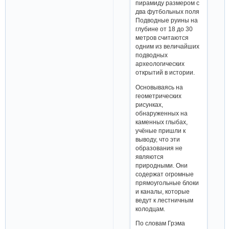
пирамиду размером с
два футбольных поля
Подводные руины на
глубине от 18 до 30
метров считаются
одним из величайших
подводных
археологических
открытий в истории.
Основываясь на
геометрических
рисунках,
обнаруженных на
каменных глыбах,
учёные пришли к
выводу, что эти
образования не
являются
природными. Они
содержат огромные
прямоугольные блоки
и каналы, которые
ведут к лестничным
колодцам.
По словам Грэма