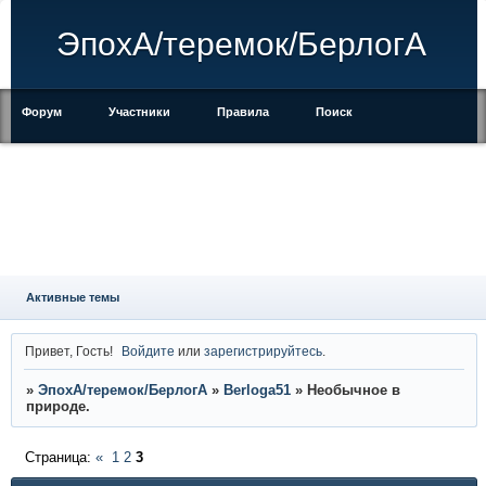
ЭпохА/теремок/БерлогА
Форум
Участники
Правила
Поиск
Регистрация
Войти
Активные темы
Привет, Гость!
Войдите
или
зарегистрируйтесь
.
»
ЭпохА/теремок/БерлогА
»
Berloga51
»
Необычное в
природе.
Страница:
«
1
2
3