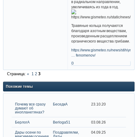
в радиальном направлении,
увеличиваясь из года в год.
Травяные кольца получаются
благодаря азотным веществам,
произведенным расщеплением
органического вещества грибами.
https://www.gismeteo.ru/news/stihiynye
… fenomenov/
0
Страница:
«
1
2
3
Похожие темы
Почему все сразу
БеседкА
23.10.20
думают об
инопланетянах?
БерлогА
Berloga51
03.08.26
Дары осени по
Поздравлялки,
04.09.25
максимуму,осеннее
Даты