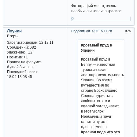
Фотографий много, очень
необычно и конечно красиво.
0
Лоунли
Поделиться
14.05.15 17:28
25
Егерь
Зарегистрирован
: 12.12.11
Кровавый пруд в
Сообщений:
682
Японии
Уважение:
+12
Позитив:
+1
Кровавый пруд в
Провел на форуме:
Беппу — известная
6 дней 8 часов
туристическая
Последний визит:
достопримечательность
18.04.18 08:45
Японии. Во время
путешествия по
стране Восходящего
Солнца туристы с
любопытством и
опаской заглядывают
в этот уголок.
Необычный пруд
манит и пугает
одновременно.
Красная вода что это