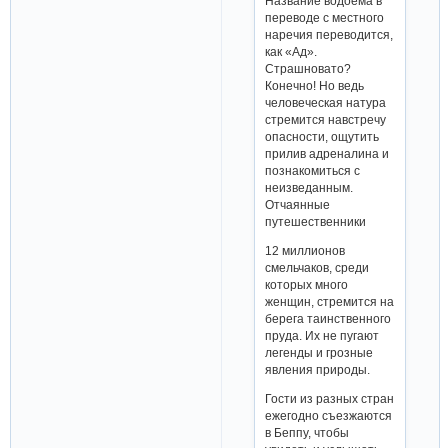
Название водоема в
переводе с местного
наречия переводится,
как «Ад».
Страшновато?
Конечно! Но ведь
человеческая натура
стремится навстречу
опасности, ощутить
прилив адреналина и
познакомиться с
неизведанным.
Отчаянные
путешественники
12 миллионов
смельчаков, среди
которых много
женщин, стремится на
берега таинственного
пруда. Их не пугают
легенды и грозные
явления природы.
Гости из разных стран
ежегодно съезжаются
в Беппу, чтобы