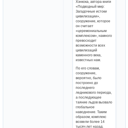
Хэнкока, автора книги
«Подводный мир:
Загадочные истоки
цивилизации»,
сооружение, которое
он считает
«церемониальным
комплексом», намного
превосходит
возможности всех
цивилизаций
каменного века,
известных нам.
По его словам,
сооружение,
вероятно, было
построено до
последнего
ледникового периода,
а последующее
таяние льдов вызвало
глобальное
наводнение. Таким
образом, комплекс
возвели более 14
тысяч лет назад.