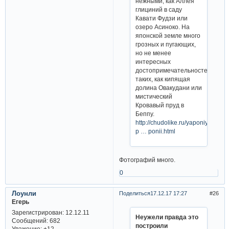
нежными, как Аллея
глициний в саду
Кавати Фудзи или
озеро Асиноко. На
японской земле много
грозных и пугающих,
но не менее
интересных
достопримечательностей,
таких, как кипящая
долина Овакудани или
мистический
Кровавый пруд в
Беппу.
http://chudolike.ru/yaponiya/krova
p … ponii.html
Фотографий много.
0
Лоунли
Поделиться
17.12.17 17:27
26
Егерь
Зарегистрирован
: 12.12.11
Неужели правда это
Сообщений:
682
построили
Уважение:
+12