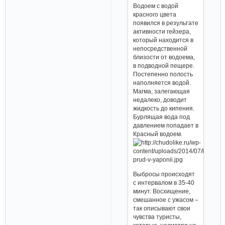
Водоем с водой
красного цвета
появился в результате
активности гейзера,
который находится в
непосредственной
близости от водоема,
в подводной пещере.
Постепенно полость
наполняется водой.
Магма, залегающая
недалеко, доводит
жидкость до кипения.
Бурлящая вода под
давлением попадает в
Красный водоем.
Выбросы происходят
с интервалом в 35-40
минут. Восхищение,
смешанное с ужасом –
так описывают свои
чувства туристы,