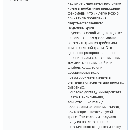
нас мире существуют настолько
яркие и необычные природные
феномены, что их легко можно
принять за проявления
сверхъестественного.
Ведьмины круги
Глубоко в лесной чаще или даже
на собственном дворе можно
встретить круги из грибов или
темно-зеленой травы. Это
довольно распространенное
явление называют ведьмиными
кругами, кольцами фей или
эльфов. Когда-то они
ассоциировались с
потусторонними силами и
считались опасными для простых
смертных.
Согласно докладу Университета
штата Пенсильвания,
таинственные кольца
образованы колониями грибов,
обитающих в почве и сухой
траве. Эти колонии получают
пищу из разлагающегося
органического вещества и растут