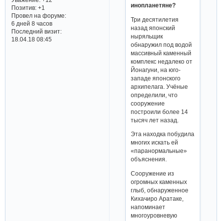
инопланетяне?
Позитив:
+1
Провел на форуме:
Три десятилетия
6 дней 8 часов
назад японский
Последний визит:
ныряльщик
18.04.18 08:45
обнаружил под водой
массивный каменный
комплекс недалеко от
Йонагуни, на юго-
западе японского
архипелага. Учёные
определили, что
сооружение
построили более 14
тысяч лет назад.
Эта находка побудила
многих искать ей
«паранормальные»
объяснения.
Сооружение из
огромных каменных
глыб, обнаруженное
Кихачиро Аратаке,
напоминает
многоуровневую