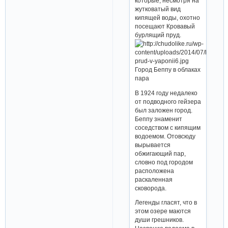
которые, несмотря на
жутковатый вид
кипящей воды, охотно
посещают Кровавый
бурлящий пруд.
Город Беппу в облаках
пара
В 1924 году недалеко
от подводного гейзера
был заложен город.
Беппу знаменит
соседством с кипящим
водоемом. Отовсюду
вырывается
обжигающий пар,
словно под городом
расположена
раскаленная
сковорода.
Легенды гласят, что в
этом озере маются
души грешников.