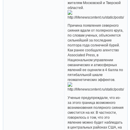
жителям Московской и Тверской
областей.
Причина появления северного
сияния вдали от полярного круга,
по словам ученых, объясняется
сильнейшей за последние
полтора года солнечной бурей.
Как ранее сообщало агентство
Associated Press, в
Национальном управлении
океанических и атмосферных
явлений ее оценили в 4 балла по
пятибалльной шкале
геомагнетических эффектов.
Ученые предупреждали, что из-
за этого граница возможного
возникновения полярного сияния
сместится на юг. В частности,
говорилось о том, что это
явление можно будет наблюдать
в центральных районах США, на