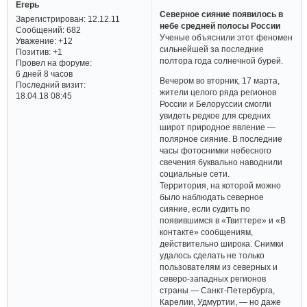
Егерь
Северное сияние появилось в
Зарегистрирован
: 12.12.11
небе средней полосы России
Сообщений:
682
Ученые объяснили этот феномен
Уважение:
+12
сильнейшей за последние
Позитив:
+1
полтора года солнечной бурей.
Провел на форуме:
6 дней 8 часов
Вечером во вторник, 17 марта,
Последний визит:
жители целого ряда регионов
18.04.18 08:45
России и Белоруссии смогли
увидеть редкое для средних
широт природное явление —
полярное сияние. В последние
часы фотоснимки небесного
свечения буквально наводнили
социальные сети.
Территория, на которой можно
было наблюдать северное
сияние, если судить по
появившимся в «Твиттере» и «В
контакте» сообщениям,
действительно широка. Снимки
удалось сделать не только
пользователям из северных и
северо-западных регионов
страны — Санкт-Петербурга,
Карелии, Удмуртии, — но даже