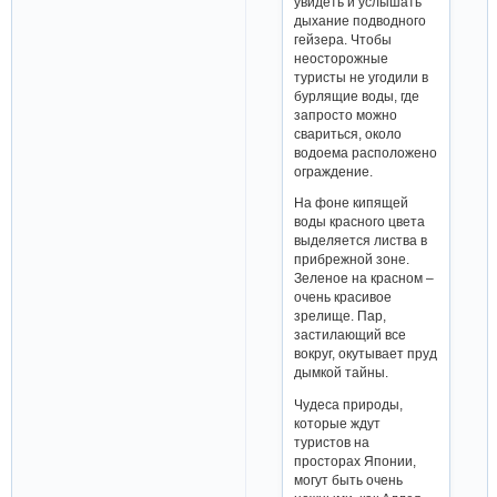
увидеть и услышать
дыхание подводного
гейзера. Чтобы
неосторожные
туристы не угодили в
бурлящие воды, где
запросто можно
свариться, около
водоема расположено
ограждение.
На фоне кипящей
воды красного цвета
выделяется листва в
прибрежной зоне.
Зеленое на красном –
очень красивое
зрелище. Пар,
застилающий все
вокруг, окутывает пруд
дымкой тайны.
Чудеса природы,
которые ждут
туристов на
просторах Японии,
могут быть очень