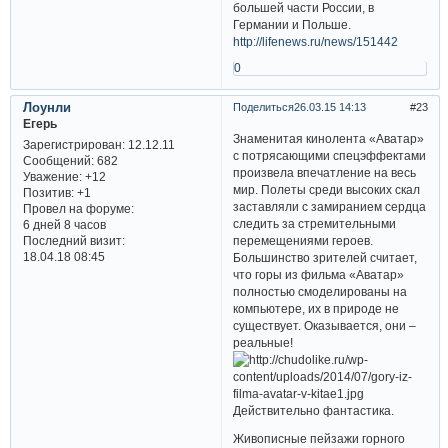
большей части России, в
Германии и Польше.
http://lifenews.ru/news/151442
0
Лоунли
Поделиться
26.03.15 14:13
23
Егерь
Знаменитая кинолента «Аватар»
Зарегистрирован
: 12.12.11
с потрясающими спецэффектами
Сообщений:
682
произвела впечатление на весь
Уважение:
+12
мир. Полеты среди высоких скал
Позитив:
+1
заставляли с замиранием сердца
Провел на форуме:
следить за стремительными
6 дней 8 часов
перемещениями героев.
Последний визит:
18.04.18 08:45
Большинство зрителей считает,
что горы из фильма «Аватар»
полностью смоделированы на
компьютере, их в природе не
существует. Оказывается, они –
реальные!
Действительно фантастика.
Живописные пейзажи горного