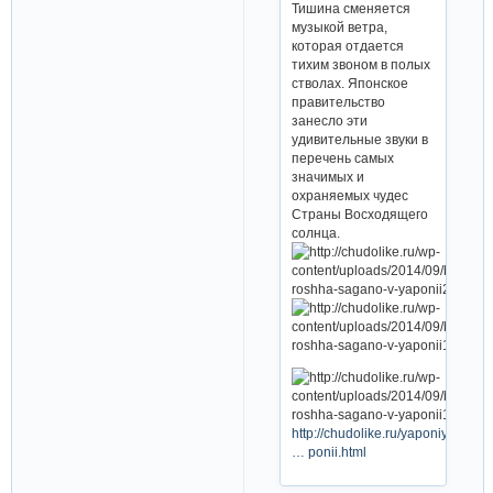
Тишина сменяется
музыкой ветра,
которая отдается
тихим звоном в полых
стволах. Японское
правительство
занесло эти
удивительные звуки в
перечень самых
значимых и
охраняемых чудес
Страны Восходящего
солнца.
http://chudolike.ru/yaponiya/bam
… ponii.html