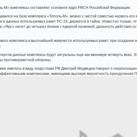
оль-М» комплексы составляют основное ядро РВСН Российской Федерации.
здавался на базе комплекса «Тополь-М», можно с чистой совестью назвать ег
к и данных используемых ракет РС-24, держатся в тайне. Известно только, чт
кс «Ярс» несет до четырех блоков с ядерной начинкой, дальность действия о
ового комплекса в высочайшей живучести используемых ракет, при создании 
.
пертов данные комплексы будут актуальны еще как минимум четверть века. Эт
ы противоракетной обороны.
жие имелось в виду, когда глава РФ Дмитрий Медведев говорил о переоснащ
эффективными комплексами, имеющими высокую вероятность преодоления П