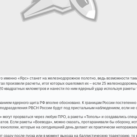
то именно «Ярс» станет на железнодорожное полотно, ведь возможности так
ах произвели расчеты, итог которых ошеломил их – если 25 железнодорожн
0 квадратных километров и нанести по ним ядерный удар используя ракеты 
анием ядерного щита РФ вполне обосновано. К границам России постепенн
 подразделения РВСН России будут под пристальным наблюдением, если не с
» могут прорваться через любую ПРО, а ракеты «Тополь» и создавались спе
ов. Если ракеты «Воевода», можно сказать, протаранивали бы оборону, исп
технологии, которые на сегодняшний день делают их практически непоражае
т сразу после пуска или в момент выхода на баллистическую траекторию, то 