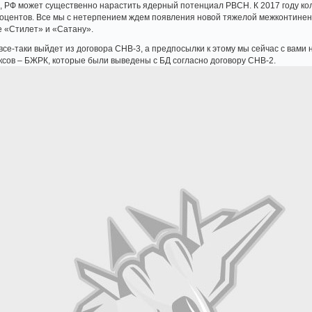
, РФ может существенно нарастить ядерный потенциал РВСН. К 2017 году ко
роцентов. Все мы с нетерпением ждем появления новой тяжелой межконтинен
е «Стилет» и «Сатану».
Ф все-таки выйдет из договора СНВ-3, а предпосылки к этому мы сейчас с вам
сов – БЖРК, которые были выведены с БД согласно договору СНВ-2.