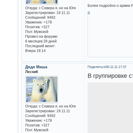
Более подробно о армии Р
Откуда:
с Севера я, но на Юге
Зарегистрирован
: 19.11.11
0
Сообщений:
9492
Уважение:
+178
Позитив:
+327
Пол:
Мужской
Провел на форуме:
6 месяцев 28 дней
Последний визит:
Вчера 18:14
Дядя Миша
Поделиться
30.11.11 17:37
ЛесниК
В группировке с
Откуда:
с Севера я, но на Юге
Зарегистрирован
: 19.11.11
Сообщений:
9492
Уважение:
+178
Позитив:
+327
Пол:
Мужской