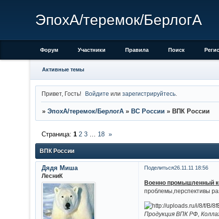
ЭпохА/теремок/БерлогА
Форум
Участники
Правила
Поиск
Реги
Активные темы
Привет, Гость!
Войдите
или
зарегистрируйтесь
.
»
ЭпохА/теремок/БерлогА
»
ВС России
»
ВПК России
Страница:
1
2
3
…
18
»
ВПК России
Дядя Миша
Поделиться
26.11.11 18:56
ЛесниК
Военно промышленный к
проблемы,перспективы раз
Продукция ВПК РФ, Колла