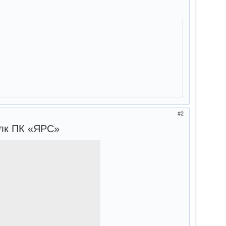
2
олк ПК «ЯРС»