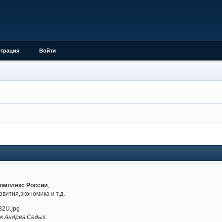
страция
Войти
омплекс России
,
вития,экономика и т.д.
ж Андрея Седых.