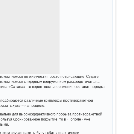
их комплексов по живучести просто потрясающие. Судите
ых комплексов с ядерным вооружением рассредоточить на
типа «Сатана», то вероятность поражения составит порядка
о подбираются различные комплексы противоракетной
казать хуже – на прицеле.
циально для высокоэффективного прорыва противоракетной
ользуя бронированное покрытие, то в «Тополе» уже
мыми.
в этом случае ракеты будут сбиты практически