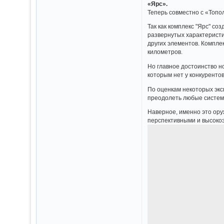
«Ярс».
Теперь совместно с «Топ
Так как комплекс "Ярс" со
развернутых характеристи
других элементов. Компле
километров.
Но главное достоинство н
которым нет у конкурентов
По оценкам некоторых экс
преодолеть любые систем
Наверное, именно это ору
перспективными и высоко