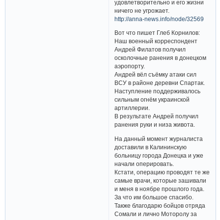
удовлетворительно и его жизни
ничего не угрожает.
http://anna-news.info/node/32569
Вот что пишет Глеб Корнилов:
Наш военный корреспондент
Андрей Филатов получил
осколочные ранения в донецком
аэропорту.
Андрей вёл съёмку атаки сил
ВСУ в районе деревни Спартак.
Наступление поддерживалось
сильным огнём украинской
артиллерии.
В результате Андрей получил
ранения руки и низа живота.
На данный момент журналиста
доставили в Калининскую
больницу города Донецка и уже
начали оперировать.
Кстати, операцию проводят те же
самые врачи, которые зашивали
и меня в ноябре прошлого года.
За что им большое спасибо.
Также благодарю бойцов отряда
Сомали и лично Моторолу за