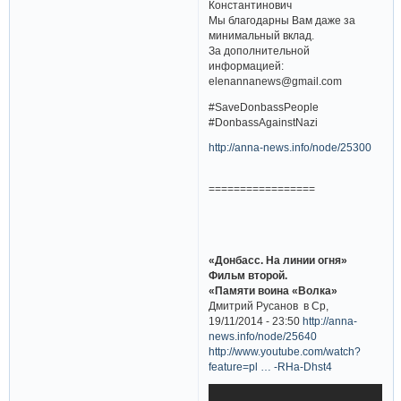
Константинович
Мы благодарны Вам даже за
минимальный вклад.
За дополнительной
информацией:
elenannanews@gmail.com
#SaveDonbassPeople
#DonbassAgainstNazi
http://anna-news.info/node/25300
=================
«Донбасс. На линии огня»
Фильм второй.
«Памяти воина «Волка»
Дмитрий Русанов в Ср,
19/11/2014 - 23:50
http://anna-
news.info/node/25640
http://www.youtube.com/watch?
feature=pl … -RHa-Dhst4