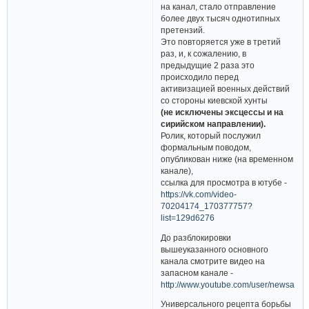
на канал, стало отправление
более двух тысяч однотипных
претензий.
Это повторяется уже в третий
раз, и, к сожалению, в
предыдущие 2 раза это
происходило перед
активизацией военных действий
со стороны киевской хунты
(не исключены эксцессы и на
сирийском направлении).
Ролик, который послужил
формальным поводом,
опубликован ниже (на временном
канале),
ссылка для просмотра в ютубе -
https://vk.com/video-
70204174_170377757?
list=129d6276
До разблокировки
вышеуказанного основного
канала смотрите видео на
запасном канале -
http://www.youtube.com/user/newsann
Универсального рецепта борьбы