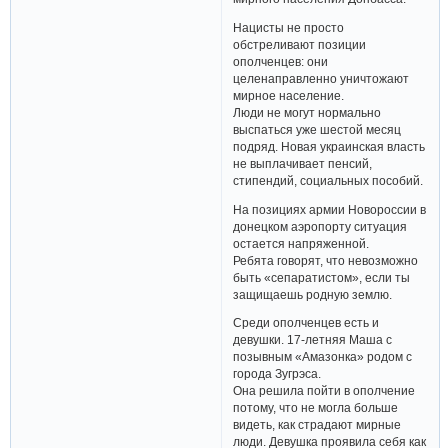
Нацисты не просто
обстреливают позиции
ополченцев: они
целенаправленно уничтожают
мирное население.
Люди не могут нормально
выспаться уже шестой месяц
подряд. Новая украинская власть
не выплачивает пенсий,
стипендий, социальных пособий.
На позициях армии Новороссии в
донецком аэропорту ситуация
остается напряженной.
Ребята говорят, что невозможно
быть «сепаратистом», если ты
защищаешь родную землю.
Среди ополченцев есть и
девушки. 17-летняя Маша с
позывным «Амазонка» родом с
города Зугрэса.
Она решила пойти в ополчение
потому, что не могла больше
видеть, как страдают мирные
люди. Девушка проявила себя как