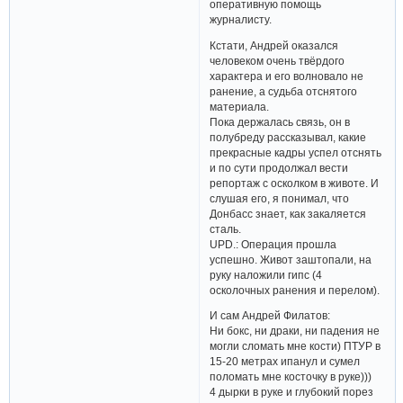
оперативную помощь
журналисту.
Кстати, Андрей оказался
человеком очень твёрдого
характера и его волновало не
ранение, а судьба отснятого
материала.
Пока держалась связь, он в
полубреду рассказывал, какие
прекрасные кадры успел отснять
и по сути продолжал вести
репортаж с осколком в животе. И
слушая его, я понимал, что
Донбасс знает, как закаляется
сталь.
UPD.: Операция прошла
успешно. Живот заштопали, на
руку наложили гипс (4
осколочных ранения и перелом).
И сам Андрей Филатов:
Ни бокс, ни драки, ни падения не
могли сломать мне кости) ПТУР в
15-20 метрах ипанул и сумел
поломать мне косточку в руке)))
4 дырки в руке и глубокий порез