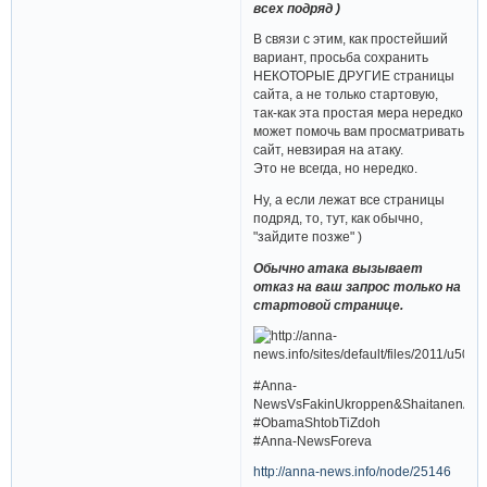
всех подряд )
В связи с этим, как простейший
вариант, просьба сохранить
НЕКОТОРЫЕ ДРУГИЕ страницы
сайта, а не только стартовую,
так-как эта простая мера нередко
может помочь вам просматривать
сайт, невзирая на атаку.
Это не всегда, но нередко.
Ну, а если лежат все страницы
подряд, то, тут, как обычно,
"зайдите позже" )
Обычно атака вызывает
отказ на ваш запрос только на
стартовой странице.
#Anna-
NewsVsFakinUkroppen&ShaitanenAm
#ObamaShtobTiZdoh
#Anna-NewsForeva
http://anna-news.info/node/25146