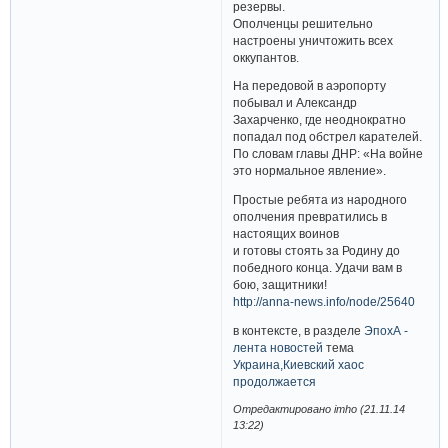
резервы.
Ополченцы решительно
настроены уничтожить всех
оккупантов.
На передовой в аэропорту
побывал и Александр
Захарченко, где неоднократно
попадал под обстрел карателей.
По словам главы ДНР: «На войне
это нормальное явление».
Простые ребята из народного
ополчения превратились в
настоящих воинов
и готовы стоять за Родину до
победного конца. Удачи вам в
бою, защитники!
http://anna-news.info/node/25640
в контексте, в разделе
ЭпохА -
лента новостей
тема
Украина,Киевский хаос
продолжается
Отредактировано imho (21.11.14
13:22)