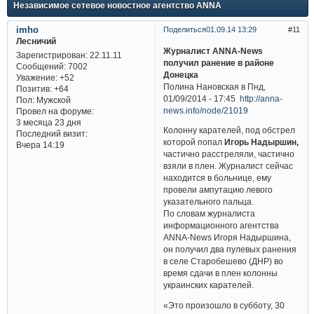
Независимое сетевое новостное агентство ANNA
imho
Поделиться
01.09.14 13:29
11
Лесничий
Журналист ANNA-News
Зарегистрирован
: 22.11.11
получил ранение в районе
Сообщений:
7002
Донецка
Уважение:
+52
Полина Нановская в Пнд,
Позитив:
+64
01/09/2014 - 17:45
http://anna-
Пол:
Мужской
news.info/node/21019
Провел на форуме:
3 месяца 23 дня
Колонну карателей, под обстрел
Последний визит:
которой попал
Игорь Надыршин,
Вчера 14:19
частично расстреляли, частично
взяли в плен. Журналист сейчас
находится в больнице, ему
провели ампутацию левого
указательного пальца.
По словам журналиста
информационного агентства
ANNA-News Игоря Надыршина,
он получил два пулевых ранения
в селе Старобешево (ДНР) во
время сдачи в плен колонны
украинских карателей.
«Это произошло в субботу, 30