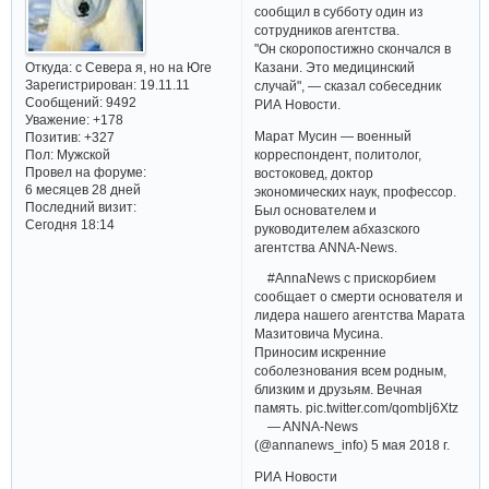
сообщил в субботу один из
сотрудников агентства.
"Он скоропостижно скончался в
Откуда:
с Севера я, но на Юге
Казани. Это медицинский
Зарегистрирован
: 19.11.11
случай", — сказал собеседник
Сообщений:
9492
РИА Новости.
Уважение:
+178
Марат Мусин — военный
Позитив:
+327
Пол:
Мужской
корреспондент, политолог,
Провел на форуме:
востоковед, доктор
6 месяцев 28 дней
экономических наук, профессор.
Последний визит:
Был основателем и
Сегодня 18:14
руководителем абхазского
агентства ANNA-News.
#AnnaNews с прискорбием
сообщает о смерти основателя и
лидера нашего агентства Марата
Мазитовича Мусина.
Приносим искренние
соболезнования всем родным,
близким и друзьям. Вечная
память. pic.twitter.com/qomblj6Xtz
— ANNA-News
(@annanews_info) 5 мая 2018 г.
РИА Новости