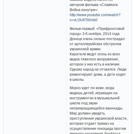
автором фильма «Славянск.
Война изнутри»:
http://www.youtube.com/watch?
v=vLOU6TAVnb0
Фильм первый: «Прифронтовой
город» 3-6 ноября, 2014 года
Донецк очень сильно пострадал
от артиллерийских обстрелов
украинской армии.
Каратели ведут огонь из всех
видов тяжелого вооружения,
которое у них есть в наличии.
Однако народ не отчаялся. Люди
ремонтируют дома, а дети ходят
в школы.
Мороз идет по коже, когда
видишь детей, играющих на
инструментах в музыкальной
школе под звуки
непрекращающейся канонады.
Мир должен увидеть
преступления украинской власти,
которая отдает приказ на
осуществление геноцида против
мирного населения Донбасса.