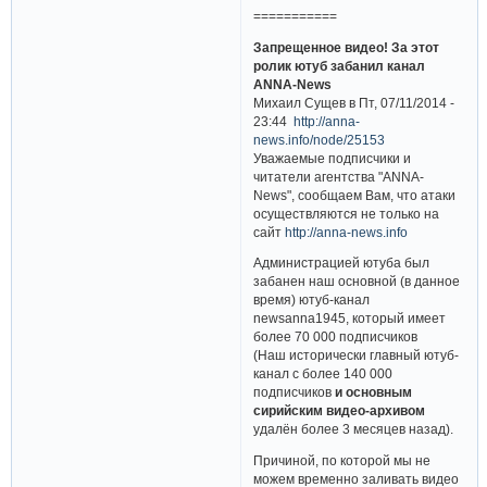
===========
Запрещенное видео! За этот
ролик ютуб забанил канал
ANNA-News
Михаил Сущев в Пт, 07/11/2014 -
23:44
http://anna-
news.info/node/25153
Уважаемые подписчики и
читатели агентства "ANNA-
News", сообщаем Вам, что атаки
осуществляются не только на
сайт
http://anna-news.info
Администрацией ютуба был
забанен наш основной (в данное
время) ютуб-канал
newsanna1945, который имеет
более 70 000 подписчиков
(Наш исторически главный ютуб-
канал с более 140 000
подписчиков
и основным
сирийским видео-архивом
удалён более 3 месяцев назад).
Причиной, по которой мы не
можем временно заливать видео