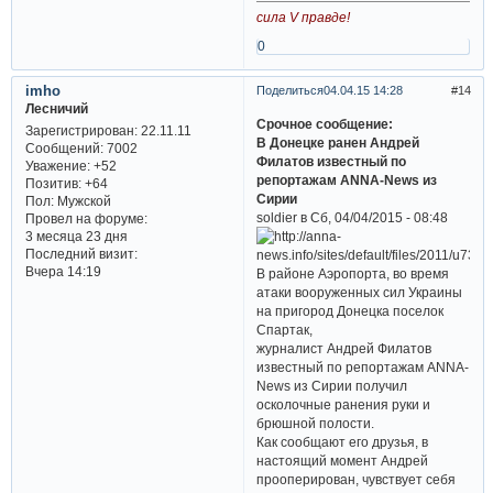
сила V правде!
0
imho
Поделиться
04.04.15 14:28
14
Лесничий
Срочное сообщение:
Зарегистрирован
: 22.11.11
В Донецке ранен Андрей
Сообщений:
7002
Филатов известный по
Уважение:
+52
репортажам ANNA-News из
Позитив:
+64
Сирии
Пол:
Мужской
soldier в Сб, 04/04/2015 - 08:48
Провел на форуме:
3 месяца 23 дня
Последний визит:
Вчера 14:19
В районе Аэропорта, во время
атаки вооруженных сил Украины
на пригород Донецка поселок
Спартак,
журналист Андрей Филатов
известный по репортажам ANNA-
News из Сирии получил
осколочные ранения руки и
брюшной полости.
Как сообщают его друзья, в
настоящий момент Андрей
прооперирован, чувствует себя