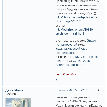
брюшины) 15 см ниже и стал бы
девонькой) но хрен там) врачи
говорят буду здоров как и был)
Врагам сосать! Всем добра! ))
http://glav.su/forum/4-politics/38-
ukra … age3011141
ссылка
http://techrize.ru/news/10830-
srochnoe- … sirii.html
в контексте, в разделе
ЭпохА -
лента новостей
тема
Украина,Киевский хаос
продолжается
и в разделе
Политика - грязное
дело?
тема
Сирия, 2015
Аналитика,Новости
сила V правде!
0
Дядя Миша
Поделиться
05.05.18 22:06
15
ЛесниК
Глава информационного
агентства ANNA-News, военкор
Марат Мусин скончался в Казани,