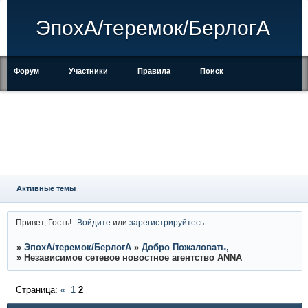
ЭпохА/теремок/БерлогА
Форум
Участники
Правила
Поиск
Регистрация
Войти
Активные темы
Привет, Гость!
Войдите
или
зарегистрируйтесь
.
»
ЭпохА/теремок/БерлогА
»
Добро Пожаловать,
»
Независимое сетевое новостное агентство ANNA
Страница:
«
1
2