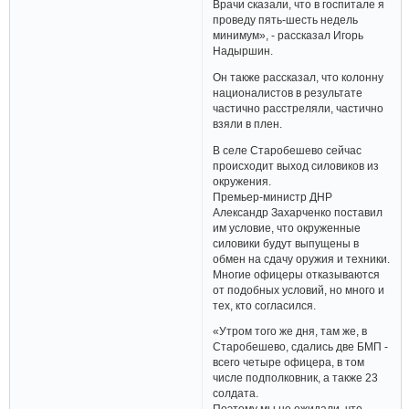
Врачи сказали, что в госпитале я
проведу пять-шесть недель
минимум», - рассказал Игорь
Надыршин.
Он также рассказал, что колонну
националистов в результате
частично расстреляли, частично
взяли в плен.
В селе Старобешево сейчас
происходит выход силовиков из
окружения.
Премьер-министр ДНР
Александр Захарченко поставил
им условие, что окруженные
силовики будут выпущены в
обмен на сдачу оружия и техники.
Многие офицеры отказываются
от подобных условий, но много и
тех, кто согласился.
«Утром того же дня, там же, в
Старобешево, сдались две БМП -
всего четыре офицера, в том
числе подполковник, а также 23
солдата.
Поэтому мы не ожидали, что