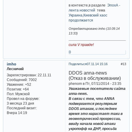
в контексте,в разделе
ЭпохА -
лента новостей
тема
Украина,Киевский хаос
продолжается
Отредактировано imho (10.09.14
13:33)
сила V правде!
0
imho
Поделиться
07.11.14 15:16
13
Лесничий
DDOS anna-news
Зарегистрирован
: 22.11.11
(Отказ в обслуживании)
Сообщений:
7002
phenom в Пт, 07/11/2014 - 23:35
Уважение:
+52
Уважаемые посетители сайта
Позитив:
+64
anna-news.
Пол:
Мужской
Провел на форуме:
В связи с тем, что ANNA
3 месяца 23 дня
подвергается регулярным
Последний визит:
DDOS атакам, и последнее
Вчера 14:19
время это нарастает таки в
геометрической прогрессии,
ввиду начала новой атаки
укропофф на ДНР, просьба