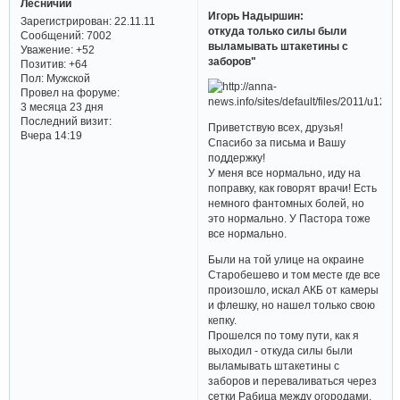
Лесничий
Игорь Надыршин:
Зарегистрирован
: 22.11.11
откуда только силы были
Сообщений:
7002
выламывать штакетины с
Уважение:
+52
заборов"
Позитив:
+64
Пол:
Мужской
Провел на форуме:
3 месяца 23 дня
Последний визит:
Приветствую всех, друзья!
Вчера 14:19
Спасибо за письма и Вашу
поддержку!
У меня все нормально, иду на
поправку, как говорят врачи! Есть
немного фантомных болей, но
это нормально. У Пастора тоже
все нормально.
Были на той улице на окраине
Старобешево и том месте где все
произошло, искал АКБ от камеры
и флешку, но нашел только свою
кепку.
Прошелся по тому пути, как я
выходил - откуда силы были
выламывать штакетины с
заборов и переваливаться через
сетки Рабица между огородами,