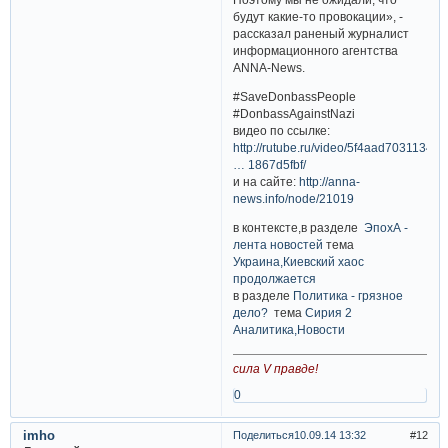
будут какие-то провокации», -
рассказал раненый журналист
информационного агентства
ANNA-News.
#SaveDonbassPeople
#DonbassAgainstNazi
видео по ссылке:
http://rutube.ru/video/5f4aad70311340
… 1867d5fbf/
и на сайте:
http://anna-
news.info/node/21019
в контексте,в разделе
ЭпохА -
лента новостей
тема
Украина,Киевский хаос
продолжается
в разделе
Политика - грязное
дело?
тема
Сирия 2
Аналитика,Новости
сила V правде!
0
imho
Поделиться
10.09.14 13:32
12