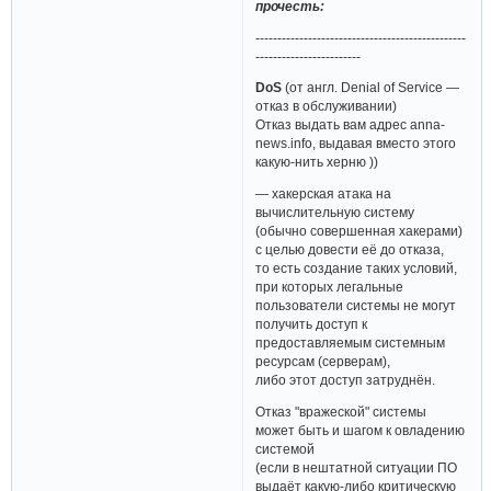
прочесть:
------------------------------------------------
------------------------
DoS
(от англ. Denial of Service —
отказ в обслуживании)
Отказ выдать вам адрес anna-
news.info, выдавая вместо этого
какую-нить херню ))
— хакерская атака на
вычислительную систему
(обычно совершенная хакерами)
с целью довести её до отказа,
то есть создание таких условий,
при которых легальные
пользователи системы не могут
получить доступ к
предоставляемым системным
ресурсам (серверам),
либо этот доступ затруднён.
Отказ "вражеской" системы
может быть и шагом к овладению
системой
(если в нештатной ситуации ПО
выдаёт какую-либо критическую