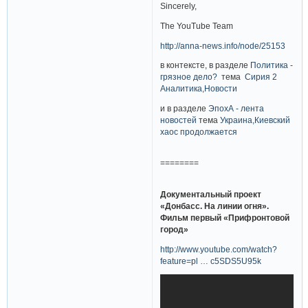
Sincerely,
The YouTube Team
http://anna-news.info/node/25153
в контексте, в разделе
Политика -
грязное дело?
тема
Сирия 2
Аналитика,Новости
и в разделе
ЭпохА - лента
новостей
тема
Украина,Киевский
хаос продолжается
========
Документальный проект
«Донбасс. На линии огня».
Фильм первый «Прифронтовой
город»
http://www.youtube.com/watch?
feature=pl … c5SDS5U95k