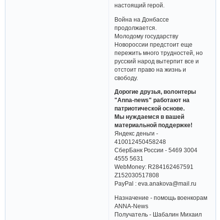
настоящий герой.
Война на Донбассе
продолжается.
Молодому государству
Новороссии предстоит еще
пережить много трудностей, но
русский народ вытерпит все и
отстоит право на жизнь и
свободу.
Дорогие друзья, волонтеры
"Anna-news" работают на
патриотической основе.
Мы нуждаемся в вашей
материальной поддержке!
Яндекс деньги -
410012450458248
СберБанк России - 5469 3004
4555 5631
WebMoney: R284162467591
Z152030517808
PayPal : eva.anakova@mail.ru
Назначение - помощь военкорам
ANNA-News
Получатель - Шабалин Михаил