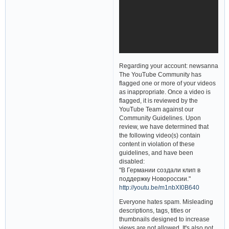
Regarding your account: newsanna
The YouTube Community has
flagged one or more of your videos
as inappropriate. Once a video is
flagged, it is reviewed by the
YouTube Team against our
Community Guidelines. Upon
review, we have determined that
the following video(s) contain
content in violation of these
guidelines, and have been
disabled:
"В Германии создали клип в
поддержку Новороссии."
http://youtu.be/m1nbXI0B640
Everyone hates spam. Misleading
descriptions, tags, titles or
thumbnails designed to increase
views are not allowed. It's also not