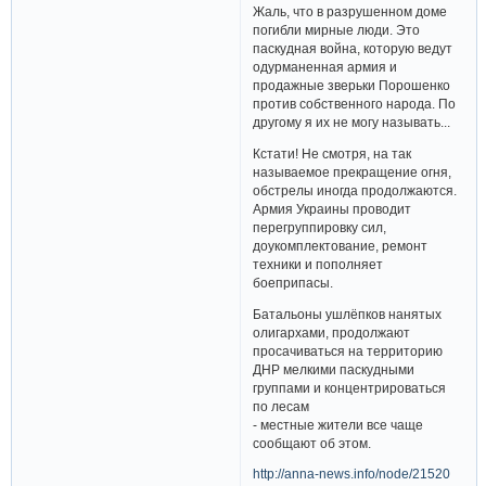
Жаль, что в разрушенном доме
погибли мирные люди. Это
паскудная война, которую ведут
одурманенная армия и
продажные зверьки Порошенко
против собственного народа. По
другому я их не могу называть...
Кстати! Не смотря, на так
называемое прекращение огня,
обстрелы иногда продолжаются.
Армия Украины проводит
перегруппировку сил,
доукомплектование, ремонт
техники и пополняет
боеприпасы.
Батальоны ушлёпков нанятых
олигархами, продолжают
просачиваться на территорию
ДНР мелкими паскудными
группами и концентрироваться
по лесам
- местные жители все чаще
сообщают об этом.
http://anna-news.info/node/21520