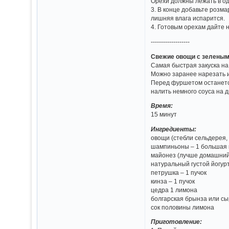
Орехи должны лежать в оди
3. В конце добавьте розма
лишняя влага испарится.
4. Готовым орехам дайте 
-------------------
Свежие овощи с зеленым
Самая быстрая закуска на 
Можно заранее нарезать и
Перед фуршетом останется
налить немного соуса на д
Время:
15 минут
Ингредиенты:
овощи (стебли сельдерея, 
шампиньоны – 1 большая 
майонез (лучше домашний)
натуральный густой йогур
петрушка – 1 пучок
кинза – 1 пучок
цедра 1 лимона
болгарская брынза или сыр
сок половины лимона
Приготовление: