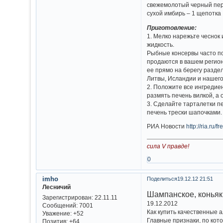
свежемолотый черный пе
сухой имбирь – 1 щепотка
Приготовление:
1. Мелко нарежьте чеснок 
жидкость.
Рыбные консервы часто по
продаются в вашем регионе
ее прямо на берегу разде
Литвы, Исландии и нашег
2. Положите все ингредие
размять печень вилкой, а
3. Сделайте тарталетки п
печень трески шапочками.
РИА Новости
http://ria.r
сила V правде!
0
imho
Поделиться
19.12.12 21:51
Лесничий
Шампанское, коньяк 
Зарегистрирован
: 22.11.11
19.12.2012
Сообщений:
7001
Как купить качественные 
Уважение:
+52
Главные признаки, по кот
Позитив:
+64