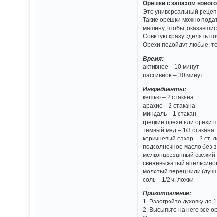
Орешки с запахом нового
Это универсальный рецеп
Такие орешки можно подат
машину, чтобы, оказавшис
Советую сразу сделать по
Орехи подойдут любые, то
Время:
активное – 10 минут
пассивное – 30 минут
Ингредиенты:
кешью – 2 стакана
арахис – 2 стакана
миндаль – 1 стакан
грецкие орехи или орехи п
темный мед – 1/3 стакана
коричневый сахар – 3 ст. 
подсолнечное масло без за
мелконарезанный свежий р
свежевыжатый апельсиновы
молотый перец чили (лучше
соль – 1/2 ч. ложки
Приготовление:
1. Разогрейте духовку до 
2. Высыпьте на него все 