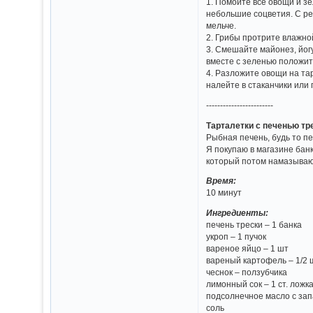
1. Помойте все овощи и зе
небольшие соцветия. С ре
мельче.
2. Грибы протрите влажно
3. Смешайте майонез, йог
вместе с зеленью положит
4. Разложите овощи на тар
налейте в стаканчики или 
------------------------
Тарталетки с печенью тр
Рыбная печень, будь то пе
Я покупаю в магазине бан
который потом намазываю 
Время:
10 минут
Ингредиенты:
печень трески – 1 банка
укроп – 1 пучок
вареное яйцо – 1 шт
вареный картофель – 1/2 
чеснок – ползубчика
лимонный сок – 1 ст. ложк
подсолнечное масло с запа
соль