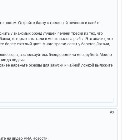
те ножом. Откройте банку с тресковой печенью и слейте
ить у знакомых брэнд лучшей печени трески из тех, что
банки, которые закатали в месте вылова рыбы. Это значит, что
е более светлый цвет. Много трески ловят у берегов Латвии,
процессора, воспользуйтесь блендером или мясорубкой. Можно
ник до подачи.
ранее нарежьте основы для закуски и чайной ложкой выложите
3
рите на видео РИА Новости.