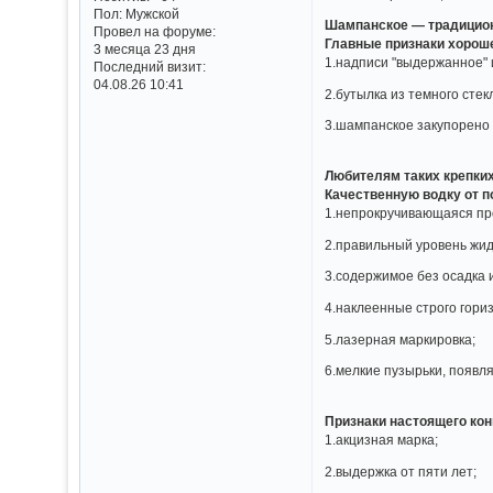
Пол:
Мужской
Шампанское — традиционн
Провел на форуме:
Главные признаки хорош
3 месяца 23 дня
1.надписи "выдержанное" и
Последний визит:
04.08.26 10:41
2.бутылка из темного стек
3.шампанское закупорено 
Любителям таких крепких
Качественную водку от п
1.непрокручивающаяся пр
2.правильный уровень жид
3.содержимое без осадка 
4.наклеенные строго гориз
5.лазерная маркировка;
6.мелкие пузырьки, появл
Признаки настоящего кон
1.акцизная марка;
2.выдержка от пяти лет;