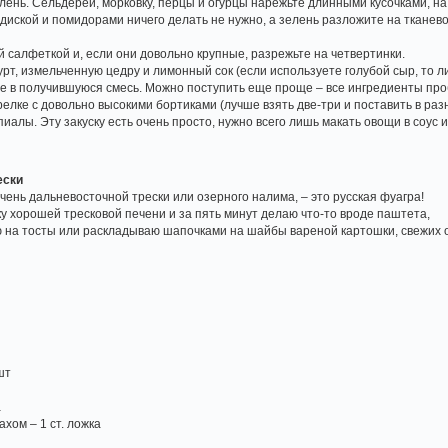
лень. Сельдерей, морковку, перцы и огурцы нарежьте длинными кусочками, на 
диской и помидорами ничего делать не нужно, а зелень разложите на тканево
й салфеткой и, если они довольно крупные, разрежьте на четвертинки.
урт, измельченную цедру и лимонный сок (если используете голубой сыр, то 
е в получившуюся смесь. Можно поступить еще проще – все ингредиенты про
елке с довольно высокими бортиками (лучше взять две-три и поставить в раз
пиалы. Эту закуску есть очень просто, нужно всего лишь макать овощи в соус и
ески
чень дальневосточной трески или озерного налима, – это русская фуагра!
ку хорошей тресковой печени и за пять минут делаю что-то вроде паштета,
на тосты или раскладываю шапочками на шайбы вареной картошки, свежих ог
шт
а
хом – 1 ст. ложка