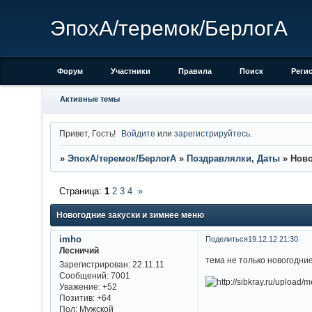
ЭпохА/теремок/БерлогА
Форум
Участники
Правила
Поиск
Реги
Активные темы
Привет, Гость!
Войдите
или
зарегистрируйтесь
.
»
ЭпохА/теремок/БерлогА
»
Поздравлялки, Даты
»
Ново
Страница:
1
2
3
4
»
Новогодние закуски и зимнее меню
imho
Поделиться
19.12.12 21:30
Лесничий
тема не только новогодни
Зарегистрирован
: 22.11.11
Сообщений:
7001
Уважение:
+52
Позитив:
+64
Пол:
Мужской