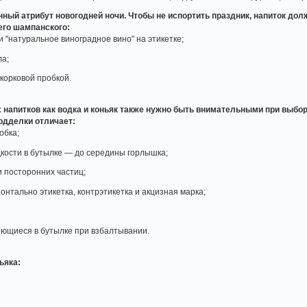
ый атрибут новогодней ночи. Чтобы не испортить праздник, напиток дол
его шампанского:
 "натуральное виноградное вино" на этикетке;
ла;
корковой пробкой.
 напитков как водка и коньяк также нужно быть внимательными при выбор
одделки отличает:
обка;
кости в бутылке — до середины горлышка;
и посторонних частиц;
онтально этикетка, контрэтикетка и акцизная марка;
яющиеся в бутылке при взбалтывании.
ьяка: