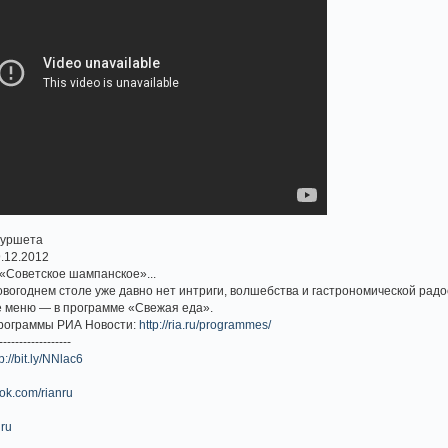
фуршета
9.12.2012
«Советское шампанское»...
вогоднем столе уже давно нет интриги, волшебства и гастрономической радо
е меню — в программе «Свежая еда».
программы РИА Новости:
http://ria.ru/programmes/
------------------
p://bit.ly/NNlac6
ok.com/rianru
nru