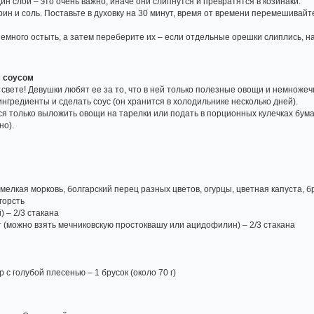
н слой – это очень важно, иначе они слипнутся и превратятся в козинаки.
рин и соль. Поставьте в духовку на 30 минут, время от времени перемешивайте
немного остыть, а затем переберите их – если отдельные орешки слиплись, н
 соусом
свете! Девушки любят ее за то, что в ней только полезные овощи и немножечк
нгредиенты и сделать соус (он хранится в холодильнике несколько дней).
 только выложить овощи на тарелки или подать в порционных кулечках бумаг
но).
мелкая морковь, болгарский перец разных цветов, огурцы, цветная капуста, бр
горсть
 – 2/3 стакана
т (можно взять мечниковскую простоквашу или ацидофилин) – 2/3 стакана
 с голубой плесенью – 1 брусок (около 70 г)