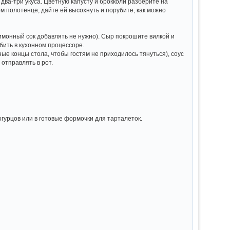
два-три укуса. Цветную капусту и брокколи разберите на
м полотенце, дайте ей высохнуть и порубите, как можно
лимонный сок добавлять не нужно). Сыр покрошите вилкой и
бить в кухонном процессоре.
ные концы стола, чтобы гостям не приходилось тянуться), соус
 отправлять в рот.
урцов или в готовые формочки для тарталеток.