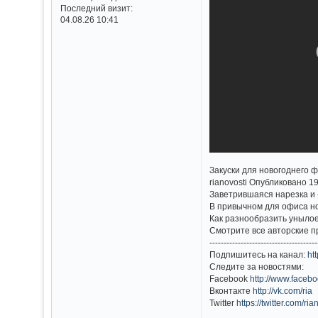
Последний визит:
04.08.26 10:41
Закуски для новогоднего 
rianovosti Опубликовано 1
Заветрившаяся нарезка и 
В привычном для офиса но
Как разнообразить уныло
Смотрите все авторские 
--------------------------------------
Подпишитесь на канал:
htt
Следите за новостями:
Facebook
http://www.facebo
Вконтакте
http://vk.com/ria
Twitter
https://twitter.com/ria