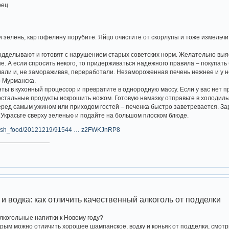
рец
и зелень, картофелину порубите. Яйцо очистите от скорлупы и тоже измельчи
дделывают и готовят с нарушением старых советских норм. Желательно выясн
. А если спросить некого, то придерживаться надежного правила – покупать 
лали и, не замораживая, переработали. Незамороженная печень нежнее и у не
о Мурманска.
нты в кухонный процессор и превратите в однородную массу. Если у вас нет 
 остальные продукты искрошить ножом. Готовую намазку отправьте в холодиль
еред самым ужином или приходом гостей – печенка быстро заветревается. За
 Украсьте сверху зеленью и подайте на большом плоском блюде.
u/fresh_food/20121219/91544 … z2FWKJnRP8
и водка: как отличить качественный алкоголь от подделки
алкогольные напитки к Новому году?
орым можно отличить хорошее шампанское, водку и коньяк от подделки, смот