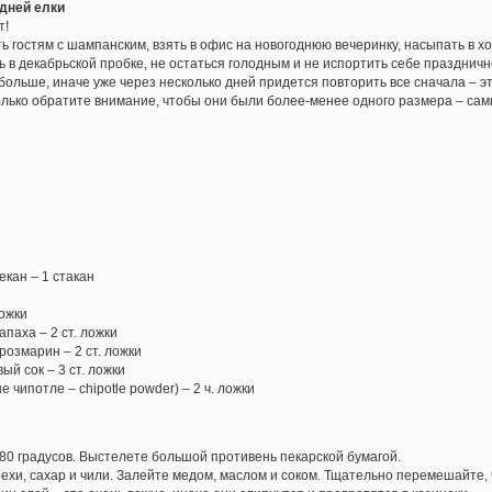
дней елки
т!
ь гостям с шампанским, взять в офис на новогоднюю вечеринку, насыпать в 
ь в декабрьской пробке, не остаться голодным и не испортить себе празднич
больше, иначе уже через несколько дней придется повторить все сначала – э
лько обратите внимание, чтобы они были более-менее одного размера – самы
екан – 1 стакан
ложки
паха – 2 ст. ложки
озмарин – 2 ст. ложки
й сок – 3 ст. ложки
 чипотле – chipotle powder) – 2 ч. ложки
180 градусов. Выстелете большой противень пекарской бумагой.
орехи, сахар и чили. Залейте медом, маслом и соком. Тщательно перемешайте