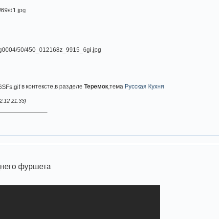
в контексте,в разделе
Теремок
,тема
Русская Кухня
.12 21:33)
днего фуршета