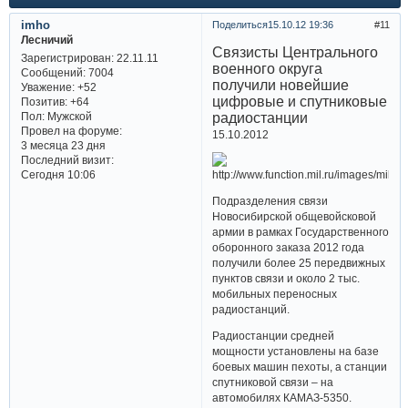
imho
Поделиться
15.10.12 19:36
11
Лесничий
Связисты Центрального
Зарегистрирован
: 22.11.11
военного округа
Сообщений:
7004
получили новейшие
Уважение:
+52
цифровые и спутниковые
Позитив:
+64
радиостанции
Пол:
Мужской
Провел на форуме:
15.10.2012
3 месяца 23 дня
Последний визит:
Сегодня 10:06
Подразделения связи
Новосибирской общевойсковой
армии в рамках Государственного
оборонного заказа 2012 года
получили более 25 передвижных
пунктов связи и около 2 тыс.
мобильных переносных
радиостанций.
Радиостанции средней
мощности установлены на базе
боевых машин пехоты, а станции
спутниковой связи – на
автомобилях КАМАЗ-5350.