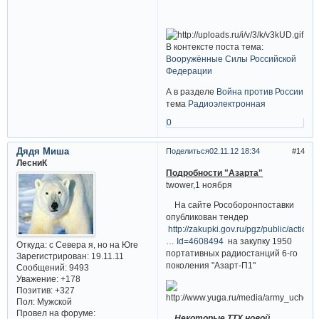
В контексте поста тема:
Вооружённые Силы Российской
Федерации
А в разделе
Война против России
тема
Радиоэлектронная
0
Дядя Миша
Поделиться
02.11.12 18:34
14
ЛесниК
Подробности "Азарта"
twower,1 ноября
На сайте Рособоронпоставки
опубликован тендер
http://zakupki.gov.ru/pgz/public/action
… Id=4608494
на закупку 1950
Откуда:
с Севера я, но на Юге
портативных радиостанций 6-го
Зарегистрирован
: 19.11.11
поколения "Азарт-П1"
Сообщений:
9493
Уважение:
+178
Позитив:
+327
Пол:
Мужской
Провел на форуме:
Некоторые ТТХ новой