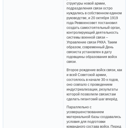
структуры новой армии,
подразделения связи остро
нуждались в собственном едином
руководстве, и 20 октября 1919
года Реввоенсовет постановил
создать самостоятельный орган,
контролирующий деятельность
системы военной связи –
Управление связи РККА. Таким
образом, современный День
связиста установлен в дату
годовщины образования войск
связи.
Второе рождение войск связи, как
и всей Советской армии,
состоялось в начале 30-х годов,
оно совпало с проведением
индустриализации, результаты
которой позволили связистам
сделать гигантский шаг вперёд.
Параллельно с
усовершенствованием
материальной базы создавались
условия для подготовки
командного состава войск. Перед