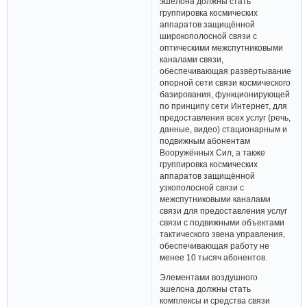
эшелона должны стать
группировка космических
аппаратов защищённой
широкополосной связи с
оптическими межспутниковыми
каналами связи,
обеспечивающая развёртывание
опорной сети связи космического
базирования, функционирующей
по принципу сети Интернет, для
предоставления всех услуг (речь,
данные, видео) стационарным и
подвижным абонентам
Вооружённых Сил, а также
группировка космических
аппаратов защищённой
узкополосной связи с
межспутниковыми каналами
связи для предоставления услуг
связи с подвижными объектами
тактического звена управления,
обеспечивающая работу не
менее 10 тысяч абонентов.
Элементами воздушного
эшелона должны стать
комплексы и средства связи