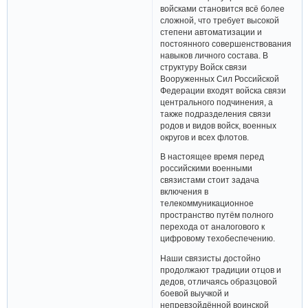
войсками становится всё более
сложной, что требует высокой
степени автоматизации и
постоянного совершенствования
навыков личного состава. В
структуру Войск связи
Вооруженных Сил Российской
Федерации входят войска связи
центрального подчинения, а
также подразделения связи
родов и видов войск, военных
округов и всех флотов.
В настоящее время перед
российскими военными
связистами стоит задача
включения в
телекоммуникационное
пространство путём полного
перехода от аналогового к
цифровому техобеспечению.
Наши связисты достойно
продолжают традиции отцов и
дедов, отличаясь образцовой
боевой выучкой и
непревзойдённой воинской