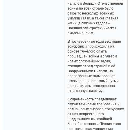
началом Великой Отечественной
войны по всей стране было
открыто несколько военных
училищ связи, а также главная
кузница связных кадров –
Военная электротехническая
академия РККА.
В послевоенные годы эволюция
войск связи происходила на
основе тяжёлого опыта
прошедшей войны и с учётом
новых сложнейших задач,
стоящих перед страной и её
Вооружёнными Силами. За
послевоенные годы военная
связь прошла огромный путь и
превратилась в совершенно
отлаженную систему.
Современность предъявляет
связистам новые требования и
полна новых вызовов, требующих
от них непрестанного
поддержания высочайшей
боевой готовности. Техническая
составляющая управления