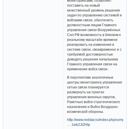
мониторингами, позволяет
поставить на новый
качественный уровень решение
задач по управлению системой и
войсками связи, обеспечить
должностным лицам Главного
управления связи Вооружённых
Сил РФ возможность в близком к
реальному масштабе времени
реагировать на изменения в
системе связи, своевременно и с
требуемой достоверностью
доводить решения начальника
Главного управления связи на
применение войск связи.
В перспективе аналогичные
центры мониторинга управления
сетью связи планируется
развернуть на пунктах
управления военных округов,
Ракетных войск стратегического
назначения и Войск Воздушно-
космической обороны.
http://www.redstar.ru/index.php/compon
… 1wb2JlZHlp