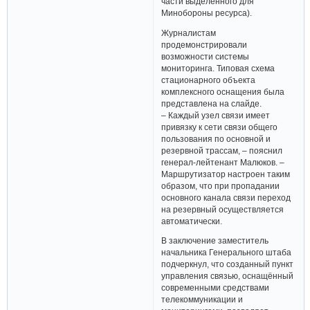
части выделенного для
Минобороны ресурса).
Журналистам
продемонстрировали
возможности системы
мониторинга. Типовая схема
стационарного объекта
комплексного оснащения была
представлена на слайде.
– Каждый узел связи имеет
привязку к сети связи общего
пользования по основной и
резервной трассам, – пояснил
генерал-лейтенант Малюков. –
Маршрутизатор настроен таким
образом, что при пропадании
основного канала связи переход
на резервный осуществляется
автоматически.
В заключение заместитель
начальника Генерального штаба
подчеркнул, что созданный пункт
управления связью, оснащённый
современными средствами
телекоммуникации и