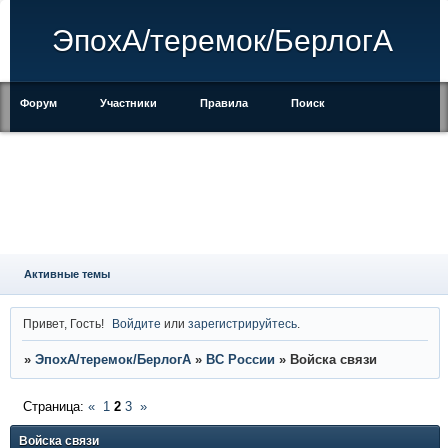
ЭпохА/теремок/БерлогА
Форум
Участники
Правила
Поиск
Регистрация
Войти
Активные темы
Привет, Гость!
Войдите
или
зарегистрируйтесь
.
»
ЭпохА/теремок/БерлогА
»
ВС России
»
Войска связи
Страница:
«
1
2
3
»
Войска связи