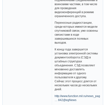
подчиненными соединениями и
воинскими частями, в том числе
для проведения
видеоконференций в режиме
ограниченного доступа.
Переносные радиостанции,
среди которых имеются модели
спутниковой связи, уже освоены
связистами в ходе
завершившихся полевых
выходов.
К концу года завершится
установка электронной системы
документооборота (СЭД) в
штабных структурах
объединения. СЭД позволяет
мгновенно доставлять
информацию от одного
пользователя к другому.
Сейчас этот процесс длится от
нескольких часов до нескольких
дней.
http://www.function.mil.ru/news_page/c
… 842@egNews