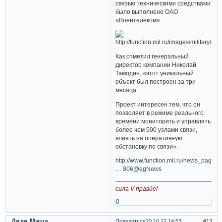
связью техническими средствами
было выполнено ОАО
«Воентелеком».
Как отметил генеральный
директор компании Николай
Тамодин, «этот уникальный
объект был построен за три
месяца.
Проект интересен тем, что он
позволяет в режиме реального
времени мониторить и управлять
более чем 500 узлами связи,
влиять на оперативную
обстановку по связи».
http://www.function.mil.ru/news_page/c
… 806@egNews
сила V правде!
0
Дядя Миша
Поделиться
20.10.12 14:53
13