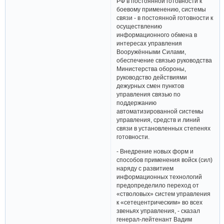
РФ в постоянной готовности к
боевому применению, системы
связи - в постоянной готовности к
осуществлению
информационного обмена в
интересах управления
Вооружёнными Силами,
обеспечение связью руководства
Министерства обороны,
руководство действиями
дежурных смен пунктов
управления связью по
поддержанию
автоматизированной системы
управления, средств и линий
связи в установленных степенях
готовности.
- Внедрение новых форм и
способов применения войск (сил)
наряду с развитием
информационных технологий
предопределило переход от
«стволовых» систем управления
к «сетецентрическим» во всех
звеньях управления, - сказал
генерал-лейтенант Вадим