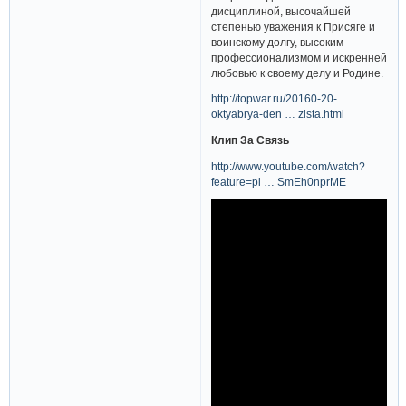
дисциплиной, высочайшей
степенью уважения к Присяге и
воинскому долгу, высоким
профессионализмом и искренней
любовью к своему делу и Родине.
http://topwar.ru/20160-20-
oktyabrya-den … zista.html
Клип За Связь
http://www.youtube.com/watch?
feature=pl … SmEh0nprME