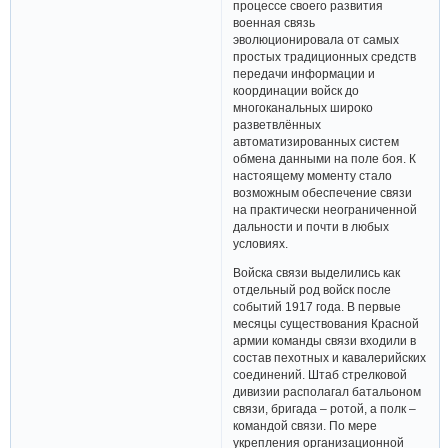
процессе своего развития
военная связь
эволюционировала от самых
простых традиционных средств
передачи информации и
координации войск до
многоканальных широко
разветвлённых
автоматизированных систем
обмена данными на поле боя. К
настоящему моменту стало
возможным обеспечение связи
на практически неограниченной
дальности и почти в любых
условиях.
Войска связи выделились как
отдельный род войск после
событий 1917 года. В первые
месяцы существования Красной
армии команды связи входили в
состав пехотных и кавалерийских
соединений. Штаб стрелковой
дивизии располагал батальоном
связи, бригада – ротой, а полк –
командой связи. По мере
укрепления организационной