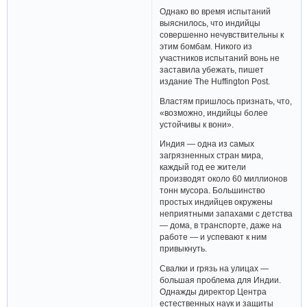
Однако во время испытаний
выяснилось, что индийцы
совершенно нечувствительны к
этим бомбам. Никого из
участников испытаний вонь не
заставила убежать, пишет
издание The Huffington Post.
Властям пришлось признать, что,
«возможно, индийцы более
устойчивы к вони».
Индия — одна из самых
загрязненных стран мира,
каждый год ее жители
производят около 60 миллионов
тонн мусора. Большинство
простых индийцев окружены
неприятными запахами с детства
— дома, в транспорте, даже на
работе — и успевают к ним
привыкнуть.
Свалки и грязь на улицах —
большая проблема для Индии.
Однажды директор Центра
естественных наук и защиты