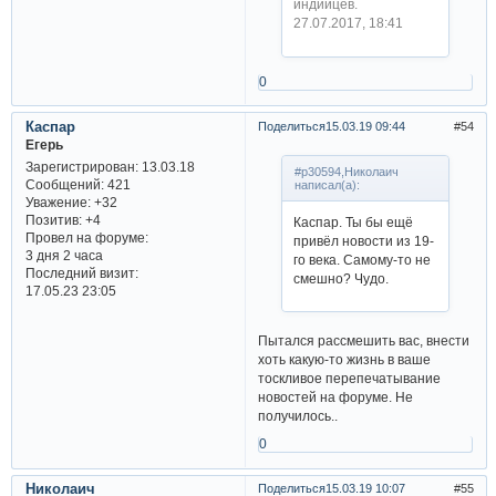
индийцев.
27.07.2017, 18:41
0
Каспар
Поделиться
15.03.19 09:44
54
Егерь
Зарегистрирован
: 13.03.18
#p30594,Николаич
Сообщений:
421
написал(а):
Уважение:
+32
Позитив:
+4
Каспар. Ты бы ещё
Провел на форуме:
привёл новости из 19-
3 дня 2 часа
го века. Самому-то не
Последний визит:
смешно? Чудо.
17.05.23 23:05
Пытался рассмешить вас, внести
хоть какую-то жизнь в ваше
тоскливое перепечатывание
новостей на форуме. Не
получилось..
0
Николаич
Поделиться
15.03.19 10:07
55