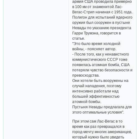
армия США проводила примерно
в 100 км от знаменитой Лас-
Вегас-Стрип начиная с 1951 года.
Полигон для испытаний ядерного
оружия был сооружен в пустыне
Невады по указанию президента
Гарри Трумэна, говорится в
статье.
"Это было время холодной
войны, - поясняет автор.
- После того, как у ненавистного
коммунистического СССР тоже
появилась атомная бомба, США
потеряли чувство безопасности и
превосходства.
Они хотели быть вооружены на
случай нападения, поэтому
интенсивно работали над
большей эффективностью
атомной бомбы.
Пустыня Невады предлагала для
этого оптимальные условия".
При этом сам Лас-Вегас в то
время как раз превращался в
город-мечту многих американцев,
который нужно было увидеть