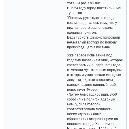
хотя бы раз в жизни.
В 1954 году город посетили 8 млн
туристов.
"Поэтому руководство города
весьма радовалось тому, что у
них на пороге расположился
ядерный полигон.
Ведь туристы демонстрировали
небывалый восторг по поводу
происходящего в пустыне.
Уже первое испытание под
кодовым названием Able, которое
состоялось 27 января 1951 года,
отмечали музыкальным парадом,
в которым участвовали молодые
девушки, одетые в костюмы,
напоминавшие ядерный гриб, -
повествует Фурер.
- Затем бомбардировщик B-50
сбросил на полигон ядерную
бомбу, сила которой
соответствовала мощности
обеих ядерных бомб,
сброшенных американцами на
японские города Хиросима и
Нагасаки в августе 1945 года".