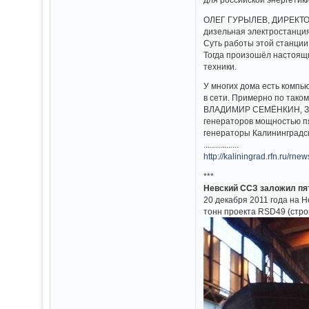
ОЛЕГ ГУРЫЛЕВ, ДИРЕКТОР
дизельная электростанци
Суть работы этой станции
Тогда произошёл настоящи
техники.
У многих дома есть компь
в сети. Примерно по тако
ВЛАДИМИР СЕМЁНКИН, ЗА
генераторов мощностью пя
генераторы Калининградс
.................
http://kaliningrad.rfn.ru/r
***
Невский ССЗ заложил пя
20 декабря 2011 года на 
тонн проекта RSD49 (стр