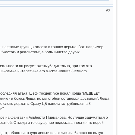
3
 на этакие крупицы золота в тоннах дерьма. Вот, например,
я "жестоким реалистом", а большинство других
реальности он рисует очень убедительно, при том что
лишь самые интересные его высказывания (немного
последняя атака. Шеф (госдеп) усё понял, когда "МЕДВЕД"
званию - я боюсь Лёша, но мы стобой останемся друзьями". Лёша
адо слово держать. Сразу ЦБ напечатал рубликов на 3
и".
 всё на фантазии Альберта Пирманова. Но лучше задуматься о
вестной. Отсюда и то ощущение недосказанности, что порой
центробанка и откуда деньги появились на биржах на выкуп