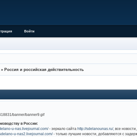
страция
Войти
»
Россия и российская действительность
изводству в России:
sdelano-u-nas.livejournal.com/
- зеркало сайта
http://sdelanounas.ru/,
все новости
//sdelano-u-nas2.livejournal.com/
- только лучшие новости, добавляются с задер