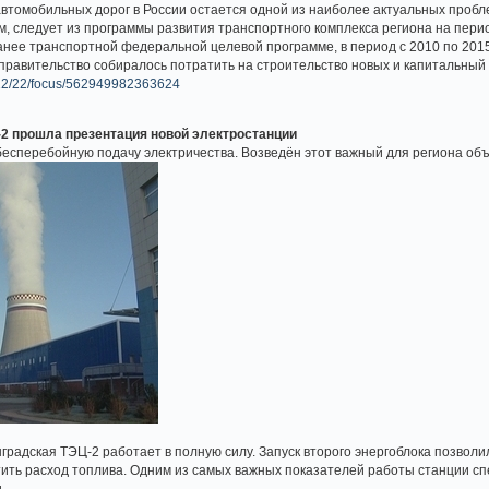
томобильных дорог в России остается одной из наиболее актуальных пробл
м, следует из программы развития транспортного комплекса региона на перио
анее транспортной федеральной целевой программе, в период с 2010 по 201
 правительство собиралось потратить на строительство новых и капитальный
1/12/22/focus/562949982363624
2 прошла презентация новой электростанции
есперебойную подачу электричества. Возведён этот важный для региона объ
нградская ТЭЦ-2 работает в полную силу. Запуск второго энергоблока позвол
тить расход топлива. Одним из самых важных показателей работы станции сп
.