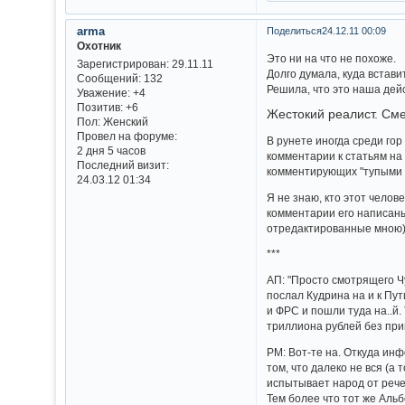
arma
Поделиться
24.12.11 00:09
Охотник
Это ни на что не похоже.
Зарегистрирован
: 29.11.11
Долго думала, куда встави
Сообщений:
132
Решила, что это наша дей
Уважение:
+4
Позитив:
+6
Жестокий реалист. См
Пол:
Женский
Провел на форуме:
В рунете иногда среди гор
2 дня 5 часов
комментарии к статьям на
Последний визит:
комментирующих "тупыми 
24.03.12 01:34
Я не знаю, кто этот челов
комментарии его написаны
отредактированные мною),
***
АП: "Просто смотрящего Чу
послал Кудрина на и к Пут
и ФРС и пошли туда на..й.
триллиона рублей без при
РМ: Вот-те на. Откуда ин
том, что далеко не вся (
испытывает народ от рече
Тем более что тот же Аль