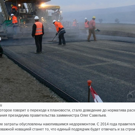
ru
торое говорит о переходе к плановости, стало доведение до норматива расх
ания президиума правительства замминистра Олег Савельев.
е затраты обусловлены накопившимся недоремонтом. С 2014 года правитель
важной новацией станет то, что единый подрядчик будет отвечать и за строи