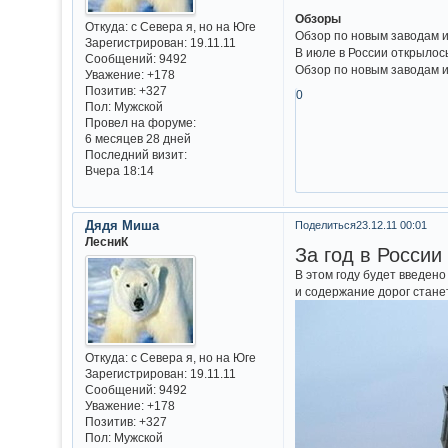
Обзоры
Откуда:
с Севера я, но на Юге
Обзор по новым заводам и 
Зарегистрирован
: 19.11.11
В июле в России открылось
Сообщений:
9492
Обзор по новым заводам и 
Уважение:
+178
Позитив:
+327
0
Пол:
Мужской
Провел на форуме:
6 месяцев 28 дней
Последний визит:
Вчера 18:14
Дядя Миша
Поделиться
23.12.11 00:01
ЛесниК
За год в России
В этом году будет введено
и содержание дорог стане
Откуда:
с Севера я, но на Юге
Зарегистрирован
: 19.11.11
Сообщений:
9492
Уважение:
+178
Позитив:
+327
Пол:
Мужской