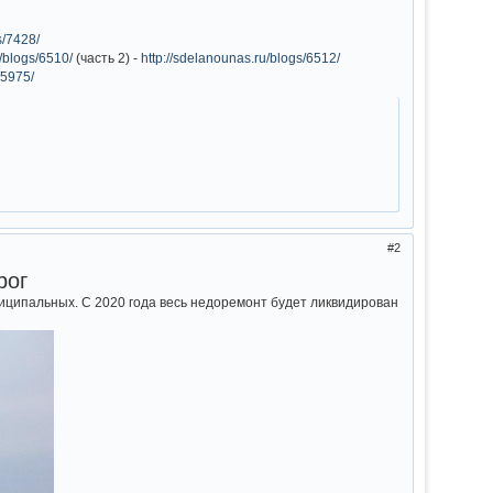
s/7428/
u/blogs/6510/
(часть 2) -
http://sdelanounas.ru/blogs/6512/
/5975/
2
рог
униципальных. С 2020 года весь недоремонт будет ликвидирован