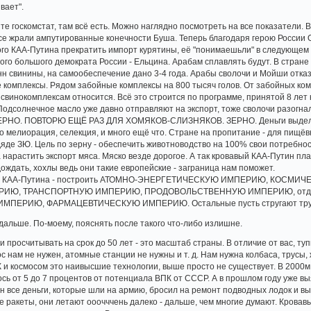
вает".
е госкомстат, там всё есть. Можно наглядно посмотреть на все показатели. В
се жрали ампутированные конечности Буша. Теперь благодаря герою России
ого КАА-Путина прекратить импорт курятины, её "понимаешьли" в следующем г
мого большого демократа России - Ельцина. Арабам сплавлять будут. В стран
нн свинины, на самообеспечение дано 3-4 года. Арабы сволочи и Мойши отказ
комплексы. Рядом забойные комплексы на 800 тысяч голов. От забойных компле
к свинокомплексам относится. Всё это строится по программе, принятой 8 лет
 Подсолнечное масло уже давно отправляют на экспорт, тоже сволочи разогна
 ЗЕРНО. ПОВТОРЮ ЕЩЁ РАЗ ДЛЯ ХОМЯКОВ-СЛИЗНЯКОВ. ЗЕРНО. Деньги выделя
то мелиорация, селекция, и много ещё что. Стране на пропитание - для пищёв
яде ЗЮ. Цель по зерну - обеспечить животноводство на 100% свои потребност
 а нарастить экспорт мяса. Мяско везде дорогое. А так кровавый КАА-Путин п
дождать, хохлы ведь они такие европейские - заграница нам поможет.
вого КАА-Путина - построить АТОМНО-ЭНЕРГЕТИЧЕСКУЮ ИМПЕРИЮ, КОС
Ю, ТРАНСПОРТНУЮ ИМПЕРИЮ, ПРОДОВОЛЬСТВЕННУЮ ИМПЕРИЮ, отдельн
ИЮ, ФАРМАЦЕВТИЧЕСКУЮ ИМПЕРИЮ. Остальные пусть стругают трусы, ме
альше. По-моему, пояснять после такого что-либо излишне.
и просчитывать на срок до 50 лет - это масштаб страны. В отличие от вас, ту
с нам не нужен, атомные станции не нужны и т. д. Нам нужна колбаса, трусы,
ПК и космосом это наивысшие технологии, выше просто не существует. В 200
лось от 5 до 7 процентов от потенциала ВПК от СССР. А в прошлом году уже в
н все деньги, которые шли на армию, бросил на ремонт подводных лодок и вы
 ракеты, они летают ооочччень далеко - дальше, чем многие думают. Кровавы