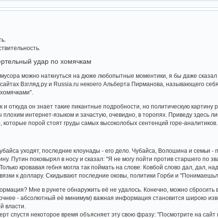
ть.
ствительность.
ертельный удар по хомячкам
 мусора можно наткнуться на дюже любопытные моментики, я бы даже сказал -
 сайтах Взгляд.ру и Russia.ru некоего Альберта Пирманова, называющего себ
хомячками".
ек и откуда он знает такие пикантные подробности, но политическую картину 
 плохим интернет-языком и зачастую, очевидно, в торопях. Приведу здесь 
 которые порой стоят груды самых высоколобых сентенций горе-аналитиков.
байса уходят, последние клоунады - его дело. Чубайса, Волошина и семьи - 
ину. Путин поковырял в носу и сказал: "Я не могу пойти против старшего по 
 Только кровавая гебня могла так поймать на слове: Ковбой слово дал, дал, н
вязки к доллару. Скидывают последние оковы, политики Горби и "Понимаешьл
формация? Мне в рунете обнаружить её не удалось. Конечно, можно сбросить
а точнее - абсолютный её минимум) важная информация становится широко из
й власти.
берт спустя некоторое время объясняет эту свою фразу: "Посмотрите на сайт 