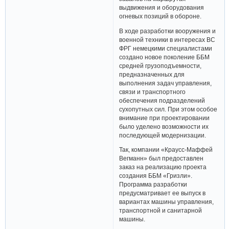
выдвижения и оборудования
огневых позиций в обороне.
В ходе разработки вооружения и
военной техники в интересах ВС
ФРГ немецкими специалистами
создано новое поколение ББМ
средней грузоподъемности,
предназначенных для
выполнения задач управления,
связи и транспортного
обеспечения подразделений
сухопутных сил. При этом особое
внимание при проектировании
было уделено возможности их
последующей модернизации.
Так, компании «Краусс-Маффей
Вегманн» был предоставлен
заказ на реализацию проекта
создания ББМ «Гризли».
Программа разработки
предусматривает ее выпуск в
вариантах машины управления,
транспортной и санитарной
машины.