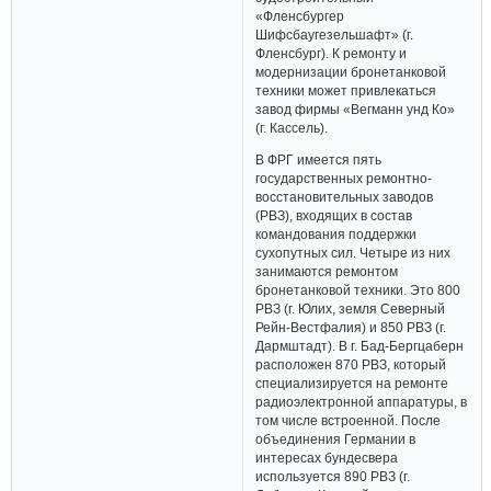
«Фленсбургер
Шифсбаугезельшафт» (г.
Фленсбург). К ремонту и
модернизации бронетанковой
техники может привлекаться
завод фирмы «Вегманн унд Ко»
(г. Кассель).
В ФРГ имеется пять
государственных ремонтно-
восстановительных заводов
(РВЗ), входящих в состав
командования поддержки
сухопутных сил. Четыре из них
занимаются ремонтом
бронетанковой техники. Это 800
РВЗ (г. Юлих, земля Северный
Рейн-Вестфалия) и 850 РВЗ (г.
Дармштадт). В г. Бад-Бергцаберн
расположен 870 РВЗ, который
специализируется на ремонте
радиоэлектронной аппаратуры, в
том числе встроенной. После
объединения Германии в
интересах бундесвера
используется 890 РВЗ (г.