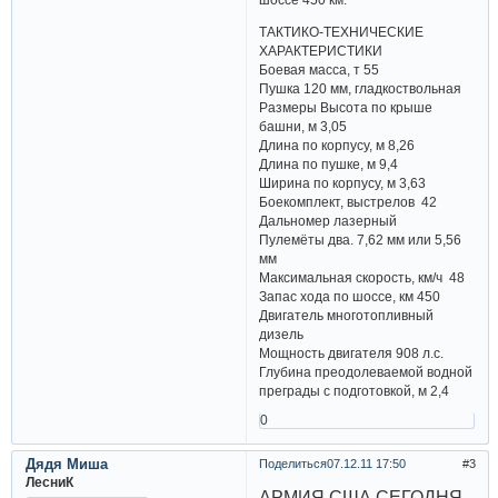
ТАКТИКО-ТЕХНИЧЕСКИЕ
ХАРАКТЕРИСТИКИ
Боевая масса, т 55
Пушка 120 мм, гладкоствольная
Размеры Высота по крыше
башни, м 3,05
Длина по корпусу, м 8,26
Длина по пушке, м 9,4
Ширина по корпусу, м 3,63
Боекомплект, выстрелов 42
Дальномер лазерный
Пулемёты два. 7,62 мм или 5,56
мм
Максимальная скорость, км/ч 48
Запас хода по шоссе, км 450
Двигатель многотопливный
дизель
Мощность двигателя 908 л.с.
Глубина преодолеваемой водной
преграды с подготовкой, м 2,4
0
Дядя Миша
Поделиться
07.12.11 17:50
3
ЛесниК
АРМИЯ США СЕГОДНЯ