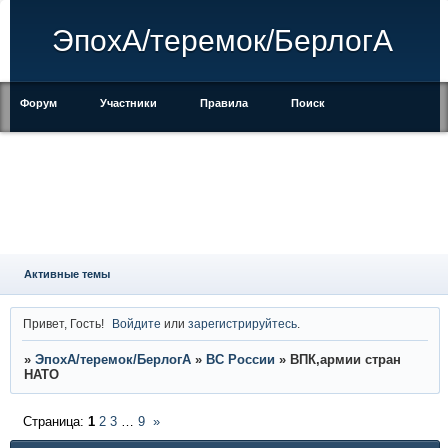
ЭпохА/теремок/БерлогА
Форум
Участники
Правила
Поиск
Регистрация
Войти
Активные темы
Привет, Гость!
Войдите
или
зарегистрируйтесь
.
»
ЭпохА/теремок/БерлогА
»
ВС России
»
ВПК,армии стран
НАТО
Страница:
1
2
3
…
9
»