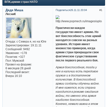
ВПК,армии стран НАТО
Дядя Миша
Поделиться
26.11.11 20:04
1
ЛесниК
Практически каждое
государство имеет армию. Но
вот боеспособность этих армий
находится совсем на разных
Откуда:
с Севера я, но на Юге
уровнях. История имеет
Зарегистрирован
: 19.11.11
множество примеров, когда
Сообщений:
9492
армии стран прекращали свое
Уважение:
+178
фактическое существование
Позитив:
+327
после первого реального боя.
Пол:
Мужской
Провел на форуме:
Армия боеспособная, тогда у
6 месяцев 28 дней
нее в наличии есть передовое
Последний визит:
оружие и в достаточном
Вчера 16:10
количестве. В боеспособной
армии солдаты обучены войне.
И мне кажется, если страна
находится в режиме ожидания
войны, то именно эта армия
наиболее боеспособная.
Конечно, немало важна в этом