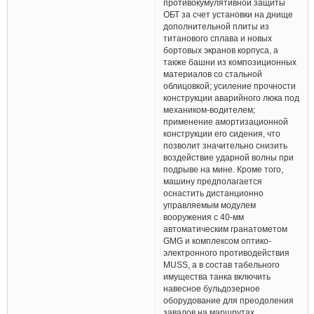
противокумулятивной защиты
ОБТ за счет установки на днище
дополнительной плиты из
титанового сплава и новых
бортовых экранов корпуса, а
также башни из композиционных
материалов со стальной
облицовкой; усиление прочности
конструкции аварийного люка под
механиком-водителем;
применение амортизационной
конструкции его сидения, что
позволит значительно снизить
воздействие ударной волны при
подрыве на мине. Кроме того,
машину предполагается
оснастить дистанционно
управляемым модулем
вооружения с 40-мм
автоматическим гранатометом
GMG и комплексом оптико-
электронного противодействия
MUSS, а в состав табельного
имущества танка включить
навесное бульдозерное
оборудование для преодоления
завалов на маршрутах