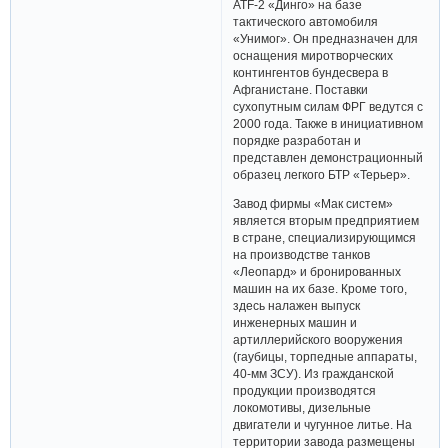
АТF-2 «Динго» на базе
тактического автомобиля
«Унимог». Он предназначен для
оснащения миротворческих
контингентов бундесвера в
Афганистане. Поставки
сухопутным силам ФРГ ведутся с
2000 года. Также в инициативном
порядке разработан и
представлен демонстрационный
образец легкого БТР «Терьер».
Завод фирмы «Мак систем»
является вторым предприятием
в стране, специализирующимся
на производстве танков
«Леопард» и бронированных
машин на их базе. Кроме того,
здесь налажен выпуск
инженерных машин и
артиллерийского вооружения
(гаубицы, торпедные аппараты,
40-мм ЗСУ). Из гражданской
продукции производятся
локомотивы, дизельные
двигатели и чугунное литье. На
территории завода размещены