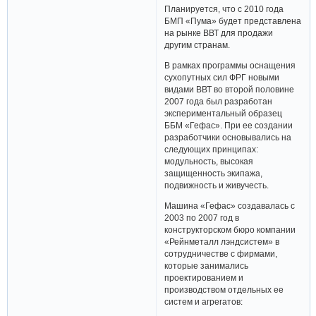
Планируется, что с 2010 года
БМП «Пума» будет представлена
на рынке ВВТ для продажи
другим странам.
В рамках программы оснащения
сухопутных сил ФРГ новыми
видами ВВТ во второй половине
2007 года был разработан
экспериментальный образец
ББМ «Гефас». При ее создании
разработчики основывались на
следующих принципах:
модульность, высокая
защищенность экипажа,
подвижность и живучесть.
Машина «Гефас» создавалась с
2003 по 2007 год в
конструкторском бюро компании
«Рейнметалл лэндcистем» в
сотрудничестве с фирмами,
которые занимались
проектированием и
производством отдельных ее
систем и агрегатов: