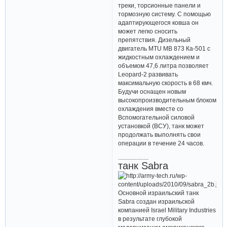
треки, торсионные панели и
тормозную систему. С помощью
адаптирующегося ковша он
может легко сносить
препятствия. Дизельный
двигатель MTU MB 873 Ка-501 с
жидкостным охлаждением и
объемом 47,6 литра позволяет
Leopard-2 развивать
максимальную скорость в 68 кмч.
Будучи оснащен новым
высокопроизводительным блоком
охлаждения вместе со
Вспомогательной силовой
установкой (ВСУ), танк может
продолжать выполнять свои
операции в течение 24 часов.
....................
танк Sabra
Основной израильский танк
Sabra создан израильской
компанией Israel Military Industries
в результате глубокой