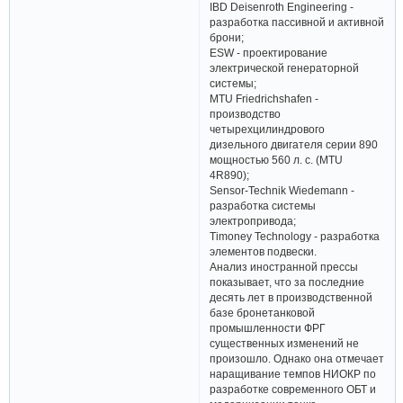
IBD Deisenroth Engineering -
разработка пассивной и активной
брони;
ESW - проектирование
электрической генераторной
системы;
MTU Friedrichshafen -
производство
четырехцилиндрового
дизельного двигателя серии 890
мощностью 560 л. с. (MTU
4R890);
Sensor-Technik Wiedemann -
разработка системы
электропривода;
Timoney Technology - разработка
элементов подвески.
Анализ иностранной прессы
показывает, что за последние
десять лет в производственной
базе бронетанковой
промышленности ФРГ
существенных изменений не
произошло. Однако она отмечает
наращивание темпов НИОКР по
разработке современного ОБТ и