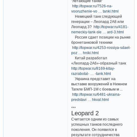
"летающие танки"
http://topwar.ru/7526-na-
vooruzhenie-vo … tanki.html
Немецкий танк следующей
генерации – Леопард 2А8 или
Леопард 3?
http://topwar.ru/4181-
nemeckiy-tank-sle … ard-3.html
Россия сдает позиции на рынке
бронетанковой техники
http://topwar.ru/4253-rossiya-sdaet-
poz … hniki.html
Китай разработал
«Леопард-2А6»-образный танк
http://topwar.ru/8169-kitay-
razrabotal- … -tank.html
Украина представит на
выставке вооружений в Нижнем
Тагиле БМП-1М с боевым м ...
http://topwar.ru/6481-ukraina-
predstavi … hkval.html
***
Leopard 2
Считается одним из самых
успешных танков последнего
поколения. Он появился в
результате сотрудничества