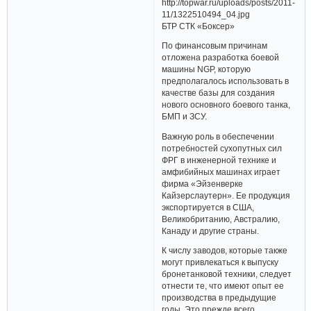
БТР СТК «Боксер»
По финансовым причинам
отложена разработка боевой
машины NGP, которую
предполагалось использовать в
качестве базы для создания
нового основного боевого танка,
БМП и ЗСУ.
Важную роль в обеспечении
потребностей сухопутных сил
ФРГ в инженерной технике и
амфибийных машинах играет
фирма «Эйзенверке
Кайзерслаутерн». Ее продукция
экспортируется в США,
Великобританию, Австралию,
Канаду и другие страны.
К числу заводов, которые также
могут привлекаться к выпуску
бронетанковой техники, следует
отнести те, что имеют опыт ее
производства в предыдущие
годы. Это прежде всего