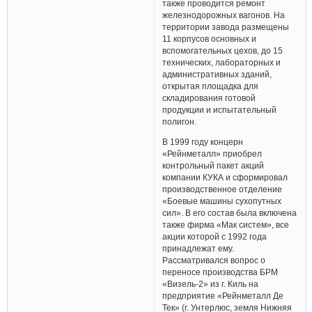
также проводится ремонт
железнодорожных вагонов. На
территории завода размещены
11 корпусов основных и
вспомогательных цехов, до 15
технических, лабораторных и
административных зданий,
открытая площадка для
складирования готовой
продукции и испытательный
полигон.
В 1999 году концерн
«Рейнметалл» приобрел
контрольный пакет акций
компании КУКА и сформировал
производственное отделение
«Боевые машины сухопутных
сил». В его состав была включена
также фирма «Мак систем», все
акции которой с 1992 года
принадлежат ему.
Рассматривался вопрос о
переносе производства БРМ
«Визель-2» из г. Киль на
предприятие «Рейнметалл Де
Тек» (г. Унтерлюс, земля Нижняя