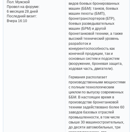
Пол:
Мужской
видов боевых бронированных
Провел на форуме:
машин (ББМ): танков, боевых
6 месяцев 28 дней
машин пехоты (БМП),
Последний визит:
бронетранспортеров (БТР),
Вчера 16:10
боевых разведывательных
машин (БРМ) и другой
бронетанковой техники, а также
высокий технический уровень
разработок и
конкурентоспособность как
конечной продукции, так и
основных систем и подсистем
(вооружение, броневая защита,
ходовая часть, двигатели).
Германия располагает
производственными мощностями
с полным технологическим
циклом по выпуску современных
ББМ. В настоящее время в
производстве бронетанковой
техники задействовано более 60
заводов базовых отраслей
промышленности, в том числе
свыше 30 машиностроительных,
до десяти автомобильных, три