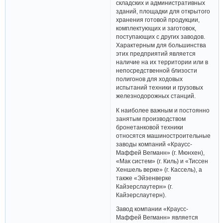
складских и административных
зданий, площадки для открытого
хранения готовой продукции,
комплектующих и заготовок,
поступающих с других заводов.
Характерным для большинства
этих предприятий является
наличие на их территории или в
непосредственной близости
полигонов для ходовых
испытаний техники и грузовых
железнодорожных станций.
К наиболее важным и постоянно
занятым производством
бронетанковой техники
относятся машиностроительные
заводы компаний «Краусс-
Маффей Вегманн» (г. Мюнхен),
«Мак систем» (г. Киль) и «Тиссен
Хеншель верке» (г. Кассель), а
также «Эйзенверке
Кайзерслаутерн» (г.
Кайзерслаутерн).
Завод компании «Краусс-
Маффей Вегманн» является