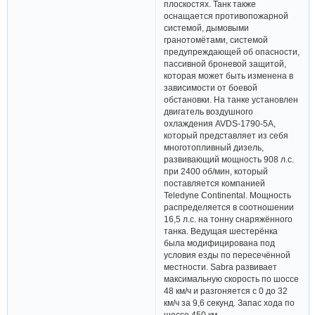
плоскостях. Танк также
оснащается противопожарной
системой, дымовыми
гранотомётами, системой
предупреждающей об опасности,
пассивной броневой защитой,
которая может быть изменена в
зависимости от боевой
обстановки. На танке установлен
двигатель воздушного
охлаждения AVDS-1790-5A,
который представляет из себя
многотопливный дизель,
развивающий мощность 908 л.с.
при 2400 об/мин, который
поставляется компанией
Teledyne Continental. Мощность
распределяется в соотношении
16,5 л.с. на тонну снаряжённого
танка. Ведущая шестерёнка
была модифицирована под
условия езды по пересечённой
местности. Sabra развивает
максимальную скорость по шоссе
48 км/ч и разгоняется с 0 до 32
км/ч за 9,6 секунд. Запас хода по
шоссе 450 км.