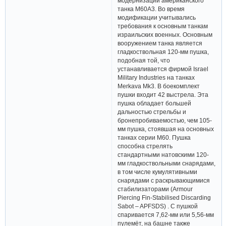
модернизации американского
танка M60A3. Во время
модификации учитывались
требования к основным танкам
израильских военных. Основным
вооружением танка является
гладкоствольная 120-мм пушка,
подобная той, что
устанавливается фирмой Israel
Military Industries на танках
Merkava Mk3. В боекомплект
пушки входит 42 выстрела. Эта
пушка обладает большей
дальностью стрельбы и
бронепробиваемостью, чем 105-
мм пушка, стоявшая на основных
танках серии М60. Пушка
способна стрелять
стандартными натовскими 120-
мм гладкоствольными снарядами,
в том числе кумулятивными
снарядами с раскрывающимися
стабилизаторами (Armour
Piercing Fin-Stabilised Discarding
Sabot – APFSDS) . С пушкой
спаривается 7,62-мм или 5,56-мм
пулемёт, на башне также