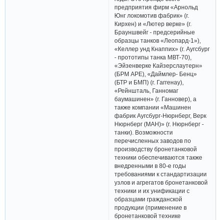
предприятия фирм «Арнольд
Юнг локомотив фабрик» (г.
Кирхен) и «Лютер верке» (г.
Брауншвейг - предсерийные
образцы танков «Леопард-1»),
«Келлер унд Кнаппих» (г. Аугсбург
- прототипы танка МВТ-70),
«Эйзенверке Кайзерслаутерн»
(БРМ АРЕ), «Даймлер- Бенц»
(БТР и БМП) (г. Гаггенау),
«Рейншталь, Ганномаг
баумашинен» (г. Ганновер), а
также компании «Машинен
фабрик Аугсбург-Нюрнберг, Верк
Нюрнберг (МАН)» (г. Нюрнберг -
танки). Возможности
перечисленных заводов по
производству бронетанковой
техники обеспечиваются также
внедренными в 80-е годы
требованиями к стандартизации
узлов и агрегатов бронетанковой
техники и их унификации с
образцами гражданской
продукции (применение в
бронетанковой технике