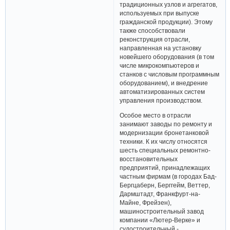
традиционных узлов и агрегатов,
используемых при выпуске
гражданской продукции). Этому
также способствовали
реконструкция отрасли,
направленная на установку
новейшего оборудования (в том
числе микрокомпьютеров и
станков с числовым программным
оборудованием), и внедрение
автоматизированных систем
управления производством.
Особое место в отрасли
занимают заводы по ремонту и
модернизации бронетанковой
техники. К их числу относятся
шесть специальных ремонтно-
восстановительных
предприятий, принадлежащих
частным фирмам (в городах Бад-
Бергцаберн, Берггейм, Веттер,
Дармштадт, Франкфурт-на-
Майне, Фрейзен),
машиностроительный завод
компании «Лютер-Верке» и
судостроительный -