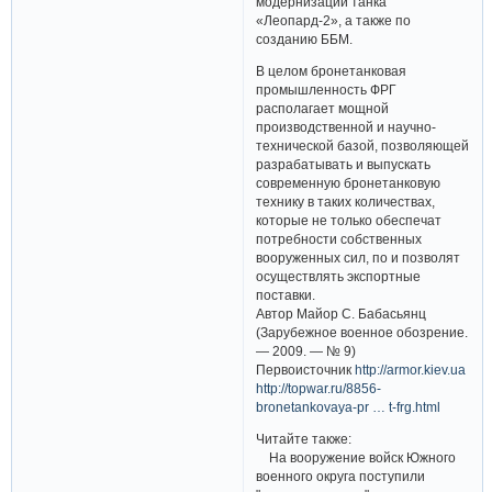
модернизации танка
«Леопард-2», а также по
созданию ББМ.
В целом бронетанковая
промышленность ФРГ
располагает мощной
производственной и научно-
технической базой, позволяющей
разрабатывать и выпускать
современную бронетанковую
технику в таких количествах,
которые не только обеспечат
потребности собственных
вооруженных сил, по и позволят
осуществлять экспортные
поставки.
Автор Майор С. Бабасьянц
(Зарубежное военное обозрение.
— 2009. — № 9)
Первоисточник
http://armor.kiev.ua
http://topwar.ru/8856-
bronetankovaya-pr … t-frg.html
Читайте также:
На вооружение войск Южного
военного округа поступили