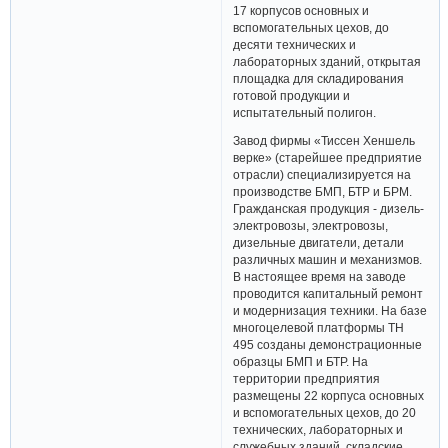
17 корпусов основных и
вспомогательных цехов, до
десяти технических и
лабораторных зданий, открытая
площадка для складирования
готовой продукции и
испытательный полигон.
Завод фирмы «Тиссен Хеншель
верке» (старейшее предприятие
отрасли) специализируется на
производстве БМП, БТР и БРМ.
Гражданская продукция - дизель-
электровозы, электровозы,
дизельные двигатели, детали
различных машин и механизмов.
В настоящее время на заводе
проводится капитальный ремонт
и модернизация техники. На базе
многоцелевой платформы ТН
495 созданы демонстрационные
образцы БМП и БТР. На
территории предприятия
размещены 22 корпуса основных
и вспомогательных цехов, до 20
технических, лабораторных и
служебных зданий, складские