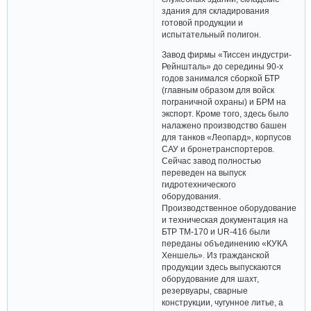
здания для складирования
готовой продукции и
испытательный полигон.
Завод фирмы «Тиссен индустри-
Рейншталь» до середины 90-х
годов занимался сборкой БТР
(главным образом для войск
пограничной охраны) и БРМ на
экспорт. Кроме того, здесь было
налажено производство башен
для танков «Леопард», корпусов
САУ и бронетранспортеров.
Сейчас завод полностью
переведен на выпуск
гидротехнического
оборудования.
Производственное оборудование
и техническая документация на
БТР ТМ-170 и UR-416 были
переданы объединению «КУКА
Хеншель». Из гражданской
продукции здесь выпускаются
оборудование для шахт,
резервуары, сварные
конструкции, чугунное литье, а