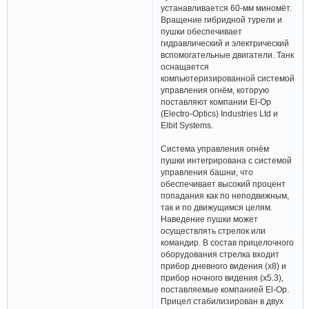
устанавливается 60-мм миномёт.
Вращение гибридной турели и
пушки обеспечивает
гидравлический и электрический
вспомогательные двигатели. Танк
оснащается
компьютеризированной системой
управления огнём, которую
поставляют компании El-Op
(Electro-Optics) Industries Ltd и
Elbit Systems.
Система управления огнём
пушки интегрирована с системой
управления башни, что
обеспечивает высокий процент
попадания как по неподвижным,
так и по движущимся целям.
Наведение пушки может
осуществлять стрелок или
командир. В состав прицелочного
оборудования стрелка входит
прибор дневного видения (х8) и
прибор ночного видения (х5.3),
поставляемые компанией El-Op.
Прицел стабилизирован в двух