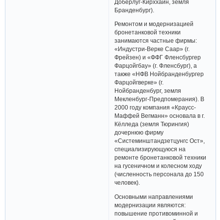
Доберлуг-Кирххайн, земля
Бранденбург).
Ремонтом и модернизацией
бронетанковой техники
занимаются частные фирмы:
«Индустри-Верке Саар» (г.
Фрейзен) и «ФФГ Фленсбургер
Фарцойгбау» (г. Фленсбург), а
также «НФВ Нойбранденбургер
Фарцойгверке» (г.
Нойбранденбург, земля
Мекленбург-Предпомерания). В
2000 году компания «Краусс-
Маффей Вегманн» основала в г.
Кёлледа (земля Тюрингия)
дочернюю фирму
«Системинштандзетцунгс Ост»,
специализирующуюся на
ремонте бронетанковой техники
на гусеничном и колесном ходу
(численность персонала до 150
человек).
Основными направлениями
модернизации являются:
повышение противоминной и