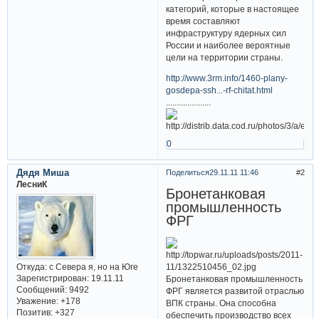
категорий, которые в настоящее
время составляют
инфраструктуру ядерных сил
России и наиболее вероятные
цели на территории страны.
http://www.3rm.info/1460-plany-
gosdepa-ssh...-rf-chitat.html
.....................
0
Дядя Миша
Поделиться
29.11.11 11:46
2
ЛесниК
Бронетанковая
промышленность
ФРГ
Откуда:
с Севера я, но на Юге
Зарегистрирован
: 19.11.11
Бронетанковая промышленность
Сообщений:
9492
ФРГ является развитой отраслью
Уважение:
+178
ВПК страны. Она способна
Позитив:
+327
обеспечить производство всех