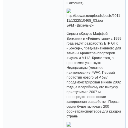
Саксония).
БРМ «Визель-2»
Фирмы «Краусс-Маффей
Вегманн» и «Рейнметалл» с 1999
года ведут разработку БТР GТК
«Боксер», предназначенного для
замены бронетранспортеров
«Фукс» и М11З. Кроме того, в
программе участвуют
Нидерланды (местное
наименование РWV). Первый
прототип нового БТР был
продемонстрирован в июле 2002
года, а к серийному его выпуску
приступили в 2007-м
непосредственно после
завершения разработки. Первая
серия будет включать 200
бронетранспортеров для каждой
страны.