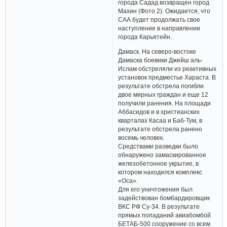
города Садад возвращен город
Махин (Фото 2). Ожидается, что
САА будет продолжать свое
наступление в направлении
города Карьятейн.
Дамаск. На северо-востоке
Дамаска боевики Джейш аль-
Ислам обстреляли из реактивных
установок предместье Хараста. В
результате обстрела погибли
двое мирных граждан и еще 12
получили ранения. На площади
Аббасидов и в христианских
кварталах Касаа и Баб-Тум, в
результате обстрела ранено
восемь человек.
Средствами разведки было
обнаружено замаскированное
железобетонное укрытие, в
котором находился комплекс
«Оса».
Для его уничтожения был
задействован бомбардировщик
ВКС РФ Су-34. В результате
прямых попаданий авиабомбой
БЕТАБ-500 сооружение со всем