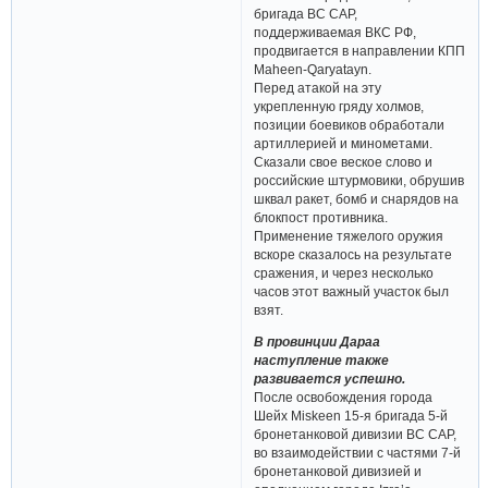
бригада ВС САР,
поддерживаемая ВКС РФ,
продвигается в направлении КПП
Maheen-Qaryatayn.
Перед атакой на эту
укрепленную гряду холмов,
позиции боевиков обработали
артиллерией и минометами.
Сказали свое веское слово и
российские штурмовики, обрушив
шквал ракет, бомб и снарядов на
блокпост противника.
Применение тяжелого оружия
вскоре сказалось на результате
сражения, и через несколько
часов этот важный участок был
взят.
В провинции Дараа
наступление также
развивается успешно.
После освобождения города
Шейх Miskeen 15-я бригада 5-й
бронетанковой дивизии ВС САР,
во взаимодействии с частями 7-й
бронетанковой дивизией и