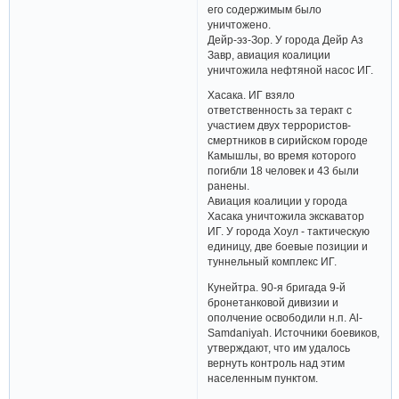
его содержимым было
уничтожено.
Дейр-эз-Зор. У города Дейр Аз
Завр, авиация коалиции
уничтожила нефтяной насос ИГ.
Хасака. ИГ взяло
ответственность за теракт с
участием двух террористов-
смертников в сирийском городе
Камышлы, во время которого
погибли 18 человек и 43 были
ранены.
Авиация коалиции у города
Хасака уничтожила экскаватор
ИГ. У города Хоул - тактическую
единицу, две боевые позиции и
туннельный комплекс ИГ.
Кунейтра. 90-я бригада 9-й
бронетанковой дивизии и
ополчение освободили н.п. Al-
Samdaniyah. Источники боевиков,
утверждают, что им удалось
вернуть контроль над этим
населенным пунктом.