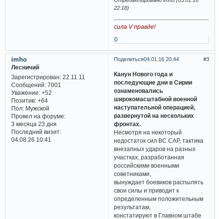
Отредактировано imho (03.01.16
22:18)
сила V правде!
0
imho
Поделиться
04.01.16 20:44
3
Лесничий
Канун Нового года и
Зарегистрирован
: 22.11.11
последующие дни в Сирии
Сообщений:
7001
ознаменовались
Уважение:
+52
широкомасштабной военной
Позитив:
+64
наступательной операцией,
Пол:
Мужской
развернутой на нескольких
Провел на форуме:
фронтах.
3 месяца 23 дня
Последний визит:
Несмотря на некоторый
04.08.26 10:41
недостаток сил ВС САР, тактика
внезапных ударов на разных
участках, разработанная
российскими военными
советниками,
вынуждает боевиков распылять
свои силы и приводит к
определенным положительным
результатам,
констатируют в Главном штабе