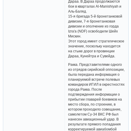
Дараа. В Дараа продолжаются
бои в кварталах Al-Manishiyah и
Аль-Баляд.
15-я бригада 5-й бронетанковой
дивизии, 7-я бронетанковая
дивизии и ополчение из горда
Izra'a (NDF) освободили Шейх
Мискин.
Этот город имеет стратегическое
значение, поскольку находится
на стыке дорог в провинции
Дараа, Кунейтра и Сувейда.
Ракка. Представителями одного
из отрядов сирийской оппозиции,
была передана информация о
планируемой встрече полевых
командиров ИГИЛ в окрестностях
города Ракка. После
подтверждения информации о
прибытии главарей боевиков на
место сбора, по строению, в
котором проходило совещание,
самолетом Су-34 ВКС РФ был
нанесен авиационный удар. В
результате прямого попадания
корректируемой авиабомбой