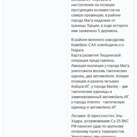
наступление на позиции
протурецких исламистов на
севере провинции, в районе
города Mar'а недалеко от
границы Турции, в ходе которого
ими захвачено 5 деревень.
В районе военного аэродрома
Кувейрис САА освободила н.п.
Najjara.
Карта развития Тишринской
операции представлена.
Авиация коалиции у города Mar'a,
уничтожила восемь тактических
единиц, два автомобиля, боевую
позицию и ранила четырех
бойцов ИГ, у города Manbij – две
тактические единицы и
заминированный автомобиль ИГ,
у города Алеппо - тактическую
единицу и автомобиль ИГ.
Латакия. В окрестностях Эль-
Хадра, штурмовиками Су-25 ВКС
РФ нанесен удар по крупному
опорному пункту террористов.
Уничтожено две единицы