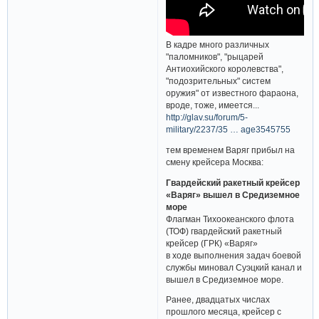
В кадре много различных
"паломников", "рыцарей
Антиохийского королевства",
"подозрительных" систем
оружия" от известного фараона,
вроде, тоже, имеется...
http://glav.su/forum/5-
military/2237/35 … age3545755
тем временем Варяг прибыл на
смену крейсера Москва:
Гвардейский ракетный крейсер
«Варяг» вышел в Средиземное
море
Флагман Тихоокеанского флота
(ТОФ) гвардейский ракетный
крейсер (ГРК) «Варяг»
в ходе выполнения задач боевой
службы миновал Суэцкий канал и
вышел в Средиземное море.
Ранее, двадцатых числах
прошлого месяца, крейсер с