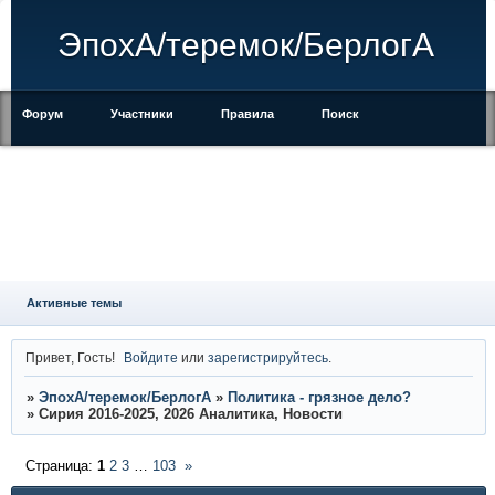
ЭпохА/теремок/БерлогА
Форум
Участники
Правила
Поиск
Регистрация
Войти
Активные темы
Привет, Гость!
Войдите
или
зарегистрируйтесь
.
»
ЭпохА/теремок/БерлогА
»
Политика - грязное дело?
»
Сирия 2016-2025, 2026 Аналитика, Новости
Страница:
1
2
3
…
103
»