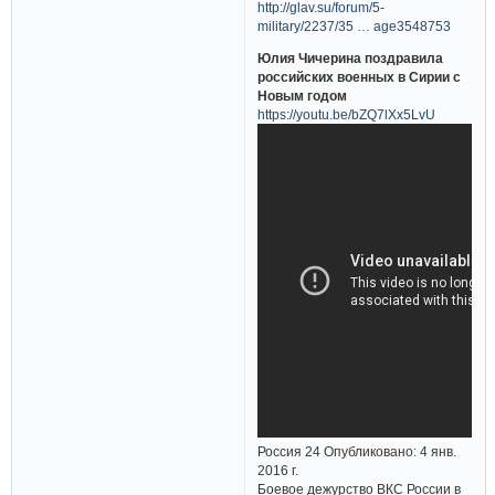
http://glav.su/forum/5-
military/2237/35 … age3548753
Юлия Чичерина поздравила
российских военных в Сирии с
Новым годом
https://youtu.be/bZQ7lXx5LvU
Россия 24 Опубликовано: 4 янв.
2016 г.
Боевое дежурство ВКС России в