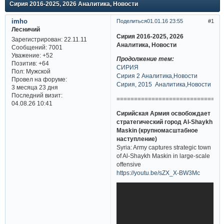
Сирия 2016-2025, 2026 Аналитика, Новости
imho
Поделиться
01.01.16 23:55
1
Лесничий
Сирия 2016-2025, 2026
Зарегистрирован
: 22.11.11
Аналитика, Новости
Сообщений:
7001
Уважение:
+52
Продолжение тем:
Позитив:
+64
СИРИЯ
Пол:
Мужской
Сирия 2 Аналитика,Новости
Провел на форуме:
Сирия, 2015 Аналитика,Новости
3 месяца 23 дня
Последний визит:
==============================
04.08.26 10:41
Сирийская Армия освобождает
стратегический город Al-Shaykh
Maskin (крупномасштабное
наступление)
Syria: Army captures strategic town
of Al-Shaykh Maskin in large-scale
offensive
https://youtu.be/sZX_X-BW3Mc