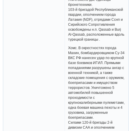
бронетехники.
103-й бригадой Республиканской
гвардии, ополчением города
Латакия (NDF), отрядами Сснп и
Сирийского Сопротивления
освобождены н.п. Qassab и Burj
Al-Qassab, расположенные вдоль
турецкой границы .
Хомс. В окрестностях города
Махин, бомбардировщиком Су-34
ВКС РФ нанесен удар по крупной
базе боевиков ИГИЛ. Прямыми
попаданиями разрушены ангар с
военной техникой, а также
складские помещения с оружием,
боеприпасами и имуществом
террористов. Уничтожено 5
автомобилей повышенной
проходимости с
крупнокалиберными пулеметами,
одна боевая машина пехоты и 4
грузовика, загруженные
боеприпасами.
Силами 120-й бригады 2-й
дивизии САА и ополчением