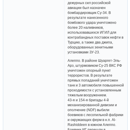
дежурных сил российской
авиации был назначен
бомбардировщик Су-34. В
результате нанесенного
бомбового удара уничтожено
более 20 наливников,
использовавшихся ИГИЛ для
контрабандных поставок нефти в
Турцию, а также два джипа,
оборудованных зенитными
установками ЗУ-23.
Алеппо. В районе Шуаргет-Эль-
Арз, штурмовиком Су-25 ВКС РФ
уничтожен опорный пункт
террористов. В результате
прямых попаданий уничтожен
танк и 3 автомобиля повышенной
проходимости с установленным
тяжелым вооружением.
43-я и 154-я бригады 4-й
механизированной дивизии и
ополчение (NDF) выбили
боевиков с лесопильной фабрики
и окружающих ферм в н.п. Al-
Rashiddeen в южном Алеппо.
Боевики ИГ перешли в