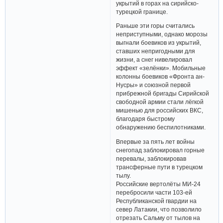
укрытий в горах на сирийско-
турецкой границе.
Раньше эти горы считались
неприступными, однако морозы
выгнали боевиков из укрытий,
ставших непригодными для
жизни, а снег нивелировал
эффект «зелёнки». Мобильные
колонны боевиков «Фронта ан-
Нусры» и союзной первой
прибрежной бригады Сирийской
свободной армии стали лёгкой
мишенью для российских ВКС,
благодаря быстрому
обнаружению беспилотниками.
Впервые за пять лет войны
снегопад заблокировал горные
перевалы, заблокировав
трансферные пути в турецком
тылу.
Российские вертолёты МИ-24
перебросили части 103-ей
Республиканской гвардии на
север Латакии, что позволило
отрезать Сальму от тылов на