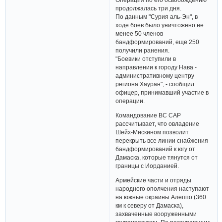
продолжалась три дня.
По данным "Сурия аль-Эн", в
ходе боев было уничтожено не
менее 50 членов
бандформирований, еще 250
получили ранения.
"Боевики отступили в
направлении к городу Нава -
административному центру
региона Хауран", - сообщил
офицер, принимавший участие в
операции.
Командование ВС САР
рассчитывает, что овладение
Шейх-Мискином позволит
перекрыть все линии снабжения
бандформирований к югу от
Дамаска, которые тянутся от
границы с Иорданией.
Армейские части и отряды
народного ополчения наступают
на южные окраины Алеппо (360
км к северу от Дамаска),
захваченные вооруженными