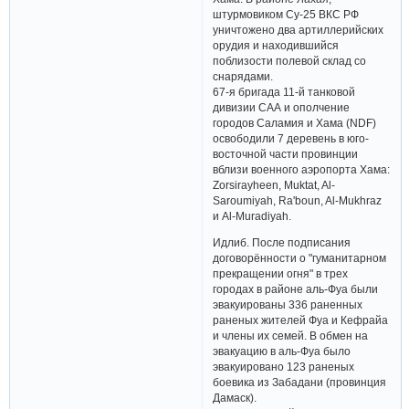
штурмовиком Су-25 ВКС РФ
уничтожено два артиллерийских
орудия и находившийся
поблизости полевой склад со
снарядами.
67-я бригада 11-й танковой
дивизии САА и ополчение
городов Саламия и Хама (NDF)
освободили 7 деревень в юго-
восточной части провинции
вблизи военного аэропорта Хама:
Zorsirayheen, Muktat, Al-
Saroumiyah, Ra'boun, Al-Mukhraz
и Al-Muradiyah.
Идлиб. После подписания
договорённости о "гуманитарном
прекращении огня" в трех
городах в районе аль-Фуа были
эвакуированы 336 раненных
раненых жителей Фуа и Кефрайа
и члены их семей. В обмен на
эвакуацию в аль-Фуа было
эвакуировано 123 раненых
боевика из Забадани (провинция
Дамаск).