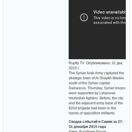
Ruptly TV Опубликовано: 31 дек.
2015 г.
The Syrian Arab Army captured the
strategic town of Al-Shaykh Maskin
south of the Syrian capital
Damascus, Thursday. Syrian troops
were supported by Lebanese
Hezbollah fighters. Before, the city
and the adjacent army base of the
82nd brigade had been in the
hands of opposition militants.
Сводка событий в Сирии за 27-
31 декабря 2015 года
Хама. В районе Лахая,