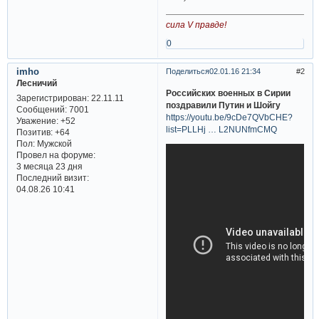
сила V правде!
0
imho
Поделиться
02.01.16 21:34
2
Лесничий
Российских военных в Сирии
Зарегистрирован
: 22.11.11
поздравили Путин и Шойгу
Сообщений:
7001
https://youtu.be/9cDe7QVbCHE?
Уважение:
+52
list=PLLHj … L2NUNfmCMQ
Позитив:
+64
Пол:
Мужской
Провел на форуме:
3 месяца 23 дня
Последний визит:
04.08.26 10:41