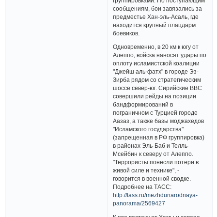
группировками. По поступающим
сообщениям, бои завязались за
предместье Хан-эль-Асаль, где
находится крупный плацдарм
боевиков.
Одновременно, в 20 км к югу от
Алеппо, войска наносят удары по
оплоту исламистской коалиции
"Джейш аль-фатх" в городе Эз-
Зирба рядом со стратегическим
шоссе север-юг. Сирийские ВВС
совершили рейды на позиции
бандформирований в
пограничном с Турцией городе
Аазаз, а также базы моджахедов
"Исламского государства"
(запрещенная в РФ группировка)
в районах Эль-Баб и Телль-
Мсейбин к северу от Алеппо.
"Террористы понесли потери в
живой силе и технике", -
говорится в военной сводке.
Подробнее на ТАСС:
http://tass.ru/mezhdunarodnaya-
panorama/2569427