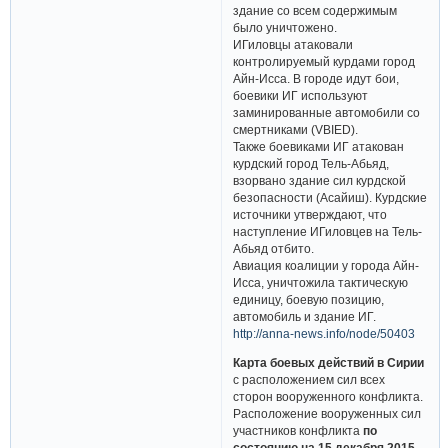
здание со всем содержимым
было уничтожено.
ИГиловцы атаковали
контролируемый курдами город
Айн-Исса. В городе идут бои,
боевики ИГ используют
заминированные автомобили со
смертниками (VBIED).
Также боевиками ИГ атакован
курдский город Тель-Абьяд,
взорвано здание сил курдской
безопасности (Асайиш). Курдские
источники утверждают, что
наступление ИГиловцев на Тель-
Абьяд отбито.
Авиация коалиции у города Айн-
Исса, уничтожила тактическую
единицу, боевую позицию,
автомобиль и здание ИГ.
http://anna-news.info/node/50403
Карта боевых действий в Сирии
с расположением сил всех
сторон вооруженного конфликта.
Расположение вооруженных сил
участников конфликта
по
состоянию на 15 декабря 2015