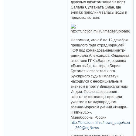
деловым визитом зашел в порт
Салала Султаната Оман, где
экипаж пополнил запасы воды и
продовольствия.
Напомним, что с 6 по 12 декабря
прошлого года отряд кораблей
ТОФ под командованием контр-
адмирала Александра Юлдашева
в составе ГРК «Варяг», эсминца
«Быстрый», танкера «Борис
Бутома» и спасательного
буксирного судна «Алатау»
находился с неофициальным
визитом в порту Вишакхапатнам
Индии. После завершения
визита тихоокеанцы приняли
участие в международном
военно-морском учении «Индра-
Нэви-2015».
Минобороны России
http://function.mil.ru/news_page/countr
… 260@egNews