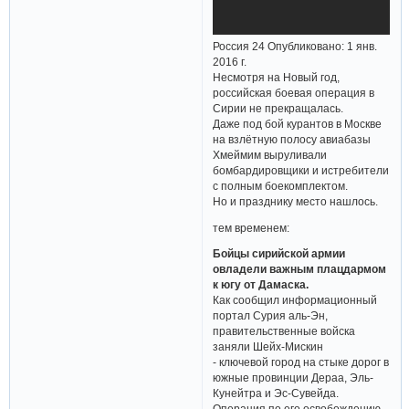
Россия 24 Опубликовано: 1 янв.
2016 г.
Несмотря на Новый год,
российская боевая операция в
Сирии не прекращалась.
Даже под бой курантов в Москве
на взлётную полосу авиабазы
Хмеймим выруливали
бомбардировщики и истребители
с полным боекомплектом.
Но и празднику место нашлось.
тем временем:
Бойцы сирийской армии
овладели важным плацдармом
к югу от Дамаска.
Как сообщил информационный
портал Сурия аль-Эн,
правительственные войска
заняли Шейх-Мискин
- ключевой город на стыке дорог в
южные провинции Дераа, Эль-
Кунейтра и Эс-Сувейда.
Операция по его освобождению