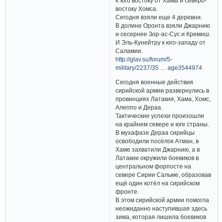
К юго востоку от Хамы и северо-
востоку Хомса.
Сегодня взяли еще 4 деревни.
В долине Оронта взяли Джарнию
и сесернее Зор-ас-Сус и Кремиш.
И Эль-Кунейтру к юго-западу от
Саламии.
http://glav.su/forum/5-
military/2237/35 … age3544974
Сегодня военные действия
сирийской армии развернулись в
провинциях Латакия, Хама, Хомс,
Алеппо и Дераа.
Тактические успехи произошли
на крайнем севере и юге страны.
В мухафазе Дераа сирийцы
освободили посёлок Атман, в
Хаме захватили Джарнию, а в
Латакии окружили боевиков в
центральном форпосте на
севере Сирии Сальме, образовав
ещё один котёл на сирийском
фронте.
В этом сирийской армии помогла
неожиданно наступившая здесь
зима, которая лишила боевиков