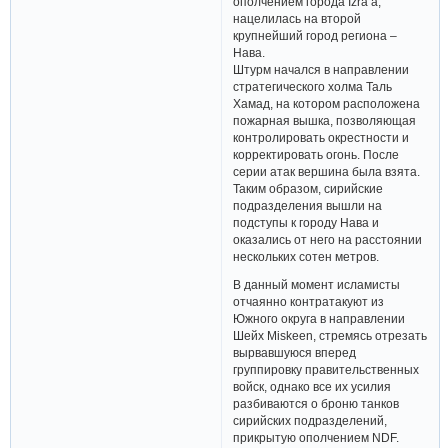
ополчением города Izra’a,
нацелилась на второй
крупнейший город региона –
Нава.
Штурм начался в направлении
стратегического холма Таль
Хамад, на котором расположена
пожарная вышка, позволяющая
контролировать окрестности и
корректировать огонь. После
серии атак вершина была взята.
Таким образом, сирийские
подразделения вышли на
подступы к городу Нава и
оказались от него на расстоянии
нескольких сотен метров.
В данный момент исламисты
отчаянно контратакуют из
Южного округа в направлении
Шейх Miskeen, стремясь отрезать
вырвавшуюся вперед
группировку правительственных
войск, однако все их усилия
разбиваются о броню танков
сирийских подразделений,
прикрытую ополчением NDF.