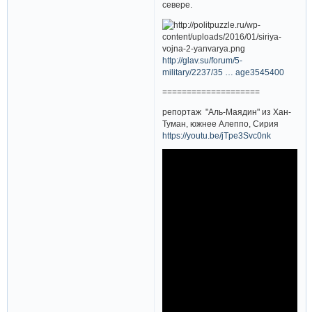
севере.
http://glav.su/forum/5-
military/2237/35 … age3545400
====================
репортаж "Аль-Маядин" из Хан-
Туман, южнее Алеппо, Сирия
https://youtu.be/jTpe3Svc0nk