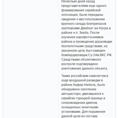
Несколько дней назад
представителями еще одного
формирования сирийской
оппозиции, были переданы
сведения о местоположении
крупного склада боеприпасов
группировки Джабхат ан-Нусра в
районе н.п. Зерба. После
изучения аэрофотоснимков
района и проведения доразведки
беспилотными средствами, на
указанную цель был наведен
бомбардировщик Су-24м ВКС РФ.
Средствами объективного
контроля подтверждено
уничтожение данного объекта.
Также российским самолетом в
ходе воздушной разведки в
районе Кафер-Небель, было
обнаружено скопление
автоцистерн, двигавшихся к
сирийско-турецкой границе в
сопровождении джипов,
оснащенных зенитными
установками. Для поражения
данной цели из состава