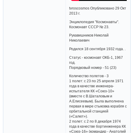
tvroscosmos Опубликовано 29 Окт
2013 г.
Энциклопедия "Космонавты".
Космонавт СССР № 23.
Рукавишников Николай
Николаевич
Родился 18 сентября 1932 года. .
Статус - космонавт ОКБ-1, 1967
год.
Порядковый номер - 51 (23)
Количество полетов - 3
1 полет: с 23 по 25 апреля 1971
года в качестве инженера-
испытателя КК «Союз-10»
(вместе с В.Шаталовым и
А.Елисеевым). Была выполнена
первая в мире стыковка корабля с
орбитальной станцией
(«Салют»).
2 полет: с 2 по 8 декабря 1974
года в качестве бортинженера КК
«Союз-16» (командир - Анатолий