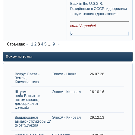
Back in the U.S.S.R.
Рождённые в СССР,видеоролики
- люди,техника,достижения
сила V правде!
0
Страница:
«
1
2
3
4
5
…
9
»
Похожие темы
Вокруг Света -
ЭпохА - Наука
26.07.26
Земли,
Космонавтика
Штурм
ЭпохА - Кинозал
16.10.16
неба.Выжить в
пятом океане,
док.сериал от
tvzvezda
Выдающиеся
ЭпохА - Кинозал
29.12.13
авиаконструкторы,Д/
ф от tvZvezda