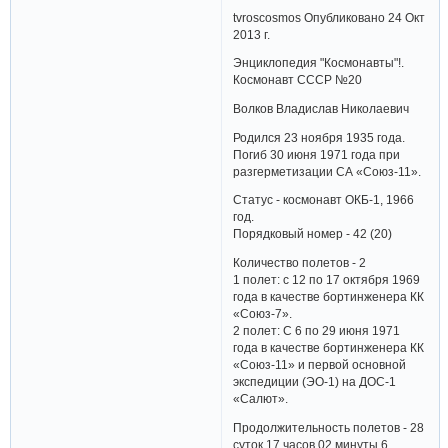
tvroscosmos Опубликовано 24 Окт
2013 г.
Энциклопедия "Космонавты"!.
Космонавт СССР №20
Волков Владислав Николаевич
Родился 23 ноября 1935 года.
Погиб 30 июня 1971 года при
разгерметизации СА «Союз-11».
Статус - космонавт ОКБ-1, 1966
год.
Порядковый номер - 42 (20)
Количество полетов - 2
1 полет: с 12 по 17 октября 1969
года в качестве бортинженера КК
«Союз-7».
2 полет: С 6 по 29 июня 1971
года в качестве бортинженера КК
«Союз-11» и первой основной
экспедиции (ЭО-1) на ДОС-1
«Салют».
Продолжительность полетов - 28
суток 17 часов 02 минуты 6