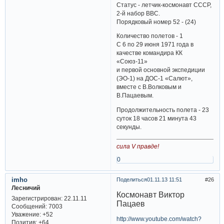
Статус - летчик-космонавт СССР,
2-й набор ВВС.
Порядковый номер 52 - (24)
Количество полетов - 1
С 6 по 29 июня 1971 года в
качестве командира КК
«Союз-11»
и первой основной экспедиции
(ЭО-1) на ДОС-1 «Салют»,
вместе с В.Волковым и
В.Пацаевым.
Продолжительность полета - 23
суток 18 часов 21 минута 43
секунды.
сила V правде!
0
imho
Поделиться
01.11.13 11:51
26
Лесничий
Космонавт Виктор
Зарегистрирован
: 22.11.11
Пацаев
Сообщений:
7003
Уважение:
+52
http://www.youtube.com/watch?
Позитив:
+64