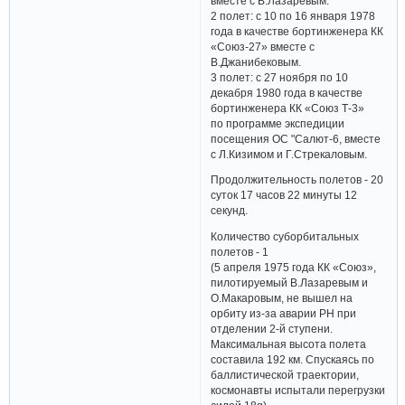
вместе с В.Лазаревым.
2 полет: с 10 по 16 января 1978
года в качестве бортинженера КК
«Союз-27» вместе с
В.Джанибековым.
3 полет: с 27 ноября по 10
декабря 1980 года в качестве
бортинженера КК «Союз Т-3»
по программе экспедиции
посещения ОС "Салют-6, вместе
с Л.Кизимом и Г.Стрекаловым.
Продолжительность полетов - 20
суток 17 часов 22 минуты 12
секунд.
Количество суборбитальных
полетов - 1
(5 апреля 1975 года КК «Союз»,
пилотируемый В.Лазаревым и
О.Макаровым, не вышел на
орбиту из-за аварии РН при
отделении 2-й ступени.
Максимальная высота полета
составила 192 км. Спускаясь по
баллистической траектории,
космонавты испытали перегрузки