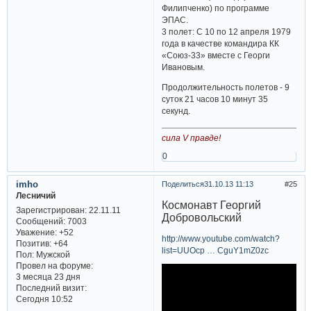
Филипченко) по программе
ЭПАС.
3 полет: С 10 по 12 апреля 1979
года в качестве командира КК
«Союз-33» вместе с Георги
Ивановым.
Продолжительность полетов - 9
суток 21 часов 10 минут 35
секунд.
сила V правде!
0
imho
Поделиться
31.10.13 11:13
25
Лесничий
Космонавт Георгий
Зарегистрирован
: 22.11.11
Добровольский
Сообщений:
7003
Уважение:
+52
http://www.youtube.com/watch?
Позитив:
+64
list=UUOcp … CguY1mZ0zc
Пол:
Мужской
Провел на форуме:
3 месяца 23 дня
Последний визит:
Сегодня 10:52