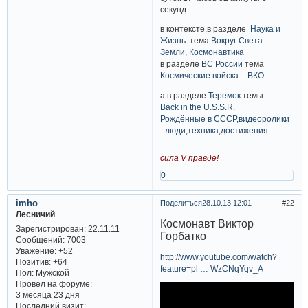
секунд.
в контексте,в разделе
Наука и
Жизнь
тема
Вокруг Света -
Земли, Космонавтика
в разделе
ВС России
тема
Космические войска - ВКО
а в разделе
Теремок
темы:
Back in the U.S.S.R.
Рождённые в СССР,видеоролики
- люди,техника,достижения
сила V правде!
0
imho
Поделиться
28.10.13 12:01
22
Лесничий
Космонавт Виктор
Зарегистрирован
: 22.11.11
Горбатко
Сообщений:
7003
Уважение:
+52
http://www.youtube.com/watch?
Позитив:
+64
feature=pl … WzCNqYqv_A
Пол:
Мужской
Провел на форуме:
3 месяца 23 дня
Последний визит: