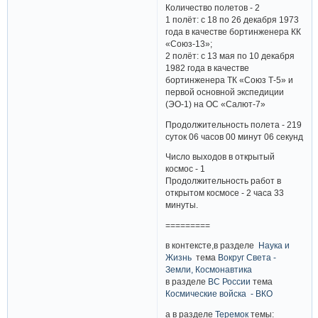
Количество полетов - 2
1 полёт: с 18 по 26 декабря 1973
года в качестве бортинженера КК
«Союз-13»;
2 полёт: с 13 мая по 10 декабря
1982 года в качестве
бортинженера ТК «Союз Т-5» и
первой основной экспедиции
(ЭО-1) на ОС «Салют-7»
Продолжительность полета - 219
суток 06 часов 00 минут 06 секунд
Число выходов в открытый
космос - 1
Продолжительность работ в
открытом космосе - 2 часа 33
минуты.
=========
в контексте,в разделе
Наука и
Жизнь
тема
Вокруг Света -
Земли, Космонавтика
в разделе
ВС России
тема
Космические войска - ВКО
а в разделе
Теремок
темы: