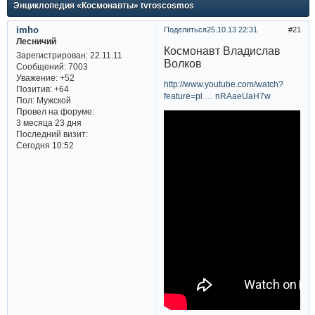
Энциклопедия «Космонавты» tvroscosmos
imho
Поделиться
25.10.13 22:31
21
Лесничий
Космонавт Владислав
Зарегистрирован
: 22.11.11
Волков
Сообщений:
7003
Уважение:
+52
http://www.youtube.com/watch?
Позитив:
+64
feature=pl … nRAaeUaH7w
Пол:
Мужской
Провел на форуме:
3 месяца 23 дня
Последний визит:
Сегодня 10:52