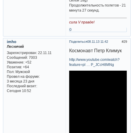
силой 18g)
Продолжительность полетов - 21
минута 27 секунд.
сила V правде!
0
imho
Поделиться
08.11.13 11:42
29
Лесничий
Космонавт Петр Климук
Зарегистрирован
: 22.11.11
Сообщений:
7003
http://www.youtube.com/watch?
Уважение:
+52
feature=pl … P_JCcH8MNg
Позитив:
+64
Пол:
Мужской
Провел на форуме:
3 месяца 23 дня
Последний визит:
Сегодня 10:52