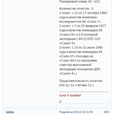
Порядковый номер 43 - (21)
Количество полетов - 3
1 полет: с 12 по 17 октября 1969
года в качестве инженера-
исследователя КК «Союз-7».
2 полет: с 7 по 25 февраля 1977
года в качестве командира КК
«Союз-24» и 2-й основной
экспедиции (ЭО-2) ОПС-103
«Салют-5».
3 полет: с 23 по 31 июля 1980
года в качестве командира КК
«Союз-37» (посадка на
«Союз-36») по программе
советско-вьетнамской
экспедиции посещения ДОС
«Салют-6».)
Продолжительность полетов -
030 сут 12 ч 48 мин 21 с.
сила V правде!
0
imho
Поделиться
29.10.13 11:55
23