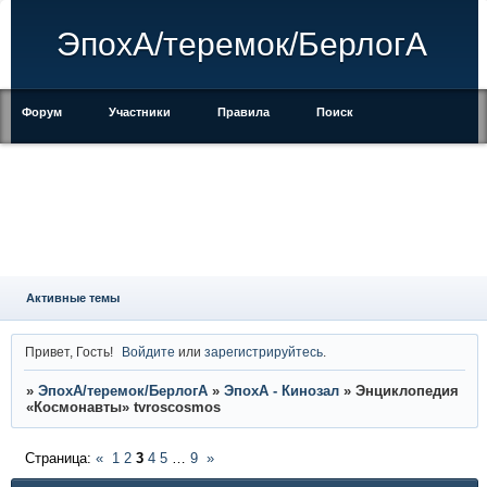
ЭпохА/теремок/БерлогА
Форум
Участники
Правила
Поиск
Регистрация
Войти
Активные темы
Привет, Гость!
Войдите
или
зарегистрируйтесь
.
»
ЭпохА/теремок/БерлогА
»
ЭпохА - Кинозал
»
Энциклопедия
«Космонавты» tvroscosmos
Страница:
«
1
2
3
4
5
…
9
»