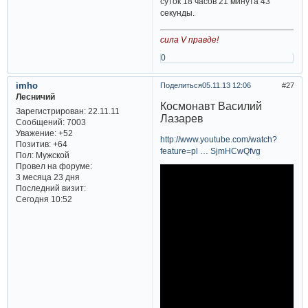
суток 18 часов 21 минута 43
секунды.
сила V правде!
0
imho
Поделиться
05.11.13 12:06
27
Лесничий
Космонавт Василий
Зарегистрирован
: 22.11.11
Лазарев
Сообщений:
7003
Уважение:
+52
http://www.youtube.com/watch?
Позитив:
+64
feature=pl … SjmHCwQfvg
Пол:
Мужской
Провел на форуме:
3 месяца 23 дня
Последний визит:
Сегодня 10:52