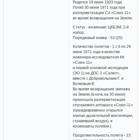
Родился 19 июня 1933 года.
Погиб 30 июня 1971 года при
разгерметизации СА «Союз-11»
во время возвращения на Землю.
Статус - космонавт ЦКБЭМ, 2-й
набор.
Порядковый номер - 53 (25)
Количество полетов - 1 с 6 по 29
июня 1971 года в качестве
инженера-исследователя КК
«Союз-11»
и первой основной экспедиции
(ЭО-1) на ДОС-1 «Салют»,
вместе с Добровольским Г. и
Волковым В.
Во время возвращения экипажа
на Землю (в ночь на 30 июня)
произошла разгерметизация
спускаемого аппарата «Союз-11»
(преждевременно открылся
клапан дыхательной вентиляции,
стравивший воздух), и
космонавты погибли.)
Продолжительность полета - 23