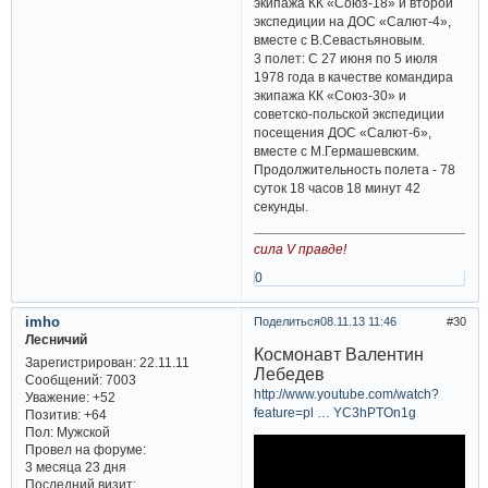
экипажа КК «Союз-18» и второй
экспедиции на ДОС «Салют-4»,
вместе с В.Севастьяновым.
3 полет: С 27 июня по 5 июля
1978 года в качестве командира
экипажа КК «Союз-30» и
советско-польской экспедиции
посещения ДОС «Салют-6»,
вместе с М.Гермашевским.
Продолжительность полета - 78
суток 18 часов 18 минут 42
секунды.
сила V правде!
0
imho
Поделиться
08.11.13 11:46
30
Лесничий
Космонавт Валентин
Зарегистрирован
: 22.11.11
Лебедев
Сообщений:
7003
http://www.youtube.com/watch?
Уважение:
+52
feature=pl … YC3hPTOn1g
Позитив:
+64
Пол:
Мужской
Провел на форуме:
3 месяца 23 дня
Последний визит: