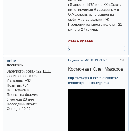
( 5 апреля 1975 года КК «Союз»,
пилотируемый В.Лазаревым и
О.Макаровым, не вышел на
орбиту из-за аварии РН)
Продолжительность полета - 21
минута 27 секунд.
сила V правде!
0
imho
Поделиться
06.11.13 21:57
28
Лесничий
Космонавт Олег Макаров
Зарегистрирован
: 22.11.11
Сообщений:
7003
http://www.youtube.com/watch?
Уважение:
+52
feature=pl … Hn0r6jpPoU
Позитив:
+64
Пол:
Мужской
Провел на форуме:
3 месяца 23 дня
Последний визит:
Сегодня 10:52