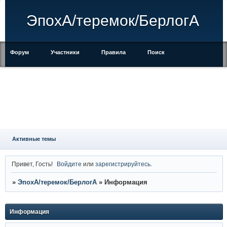
ЭпохА/теремок/БерлогА
Форум
Участники
Правила
Поиск
Регистрация
Войти
Активные темы
Привет, Гость!
Войдите
или
зарегистрируйтесь
.
»
ЭпохА/теремок/БерлогА
»
Информация
Информация